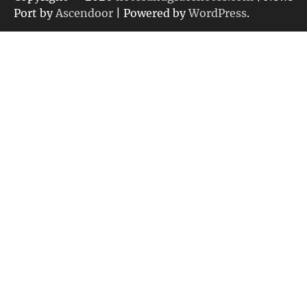
ー
Port by
Ascendoor
| Powered by
WordPress
.