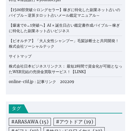
【1500部突破☆ロングセラー】稼ぎに特化した副業ネット占いの
バイブル～逆算タロット占いメール鑑定マニュアル～
【爆速で0→1突破へ】AI × 誕生日占い鑑定書作成バイブル～稼ぎ
に特化した副業ネット占いビジネス
【ビオルチア】「大人女性シャンプー」毛髪診断士と共同開発！
株式会社ソーシャルテック
サイトマップ
株式会社日本ビジネスリンクス： 最短2時間で資金化が可能となっ
たWEB完結の売掛金買取サービス！【LINK】
online-cfd.jp：記事リンク 202209
タグ
#ARASAWA
(15)
#アウトドア
(19)