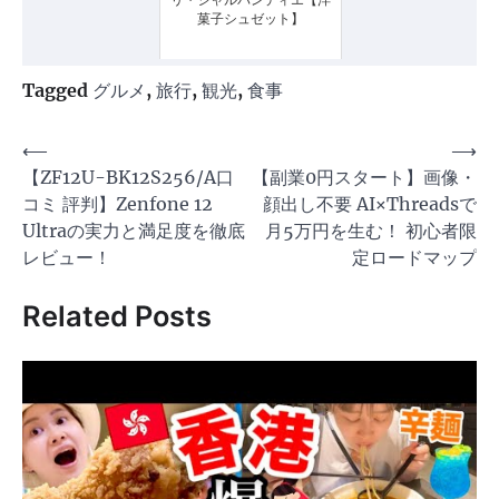
リ・シャルパンティエ【洋
菓子シュゼット】
Tagged
グルメ
,
旅行
,
観光
,
食事
投
⟵
⟶
【ZF12U-BK12S256/A口
【副業0円スタート】画像・
稿
コミ 評判】Zenfone 12
顔出し不要 AI×Threadsで
ナ
Ultraの実力と満足度を徹底
月5万円を生む！ 初心者限
ビ
レビュー！
定ロードマップ
ゲ
Related Posts
ー
シ
ョ
ン