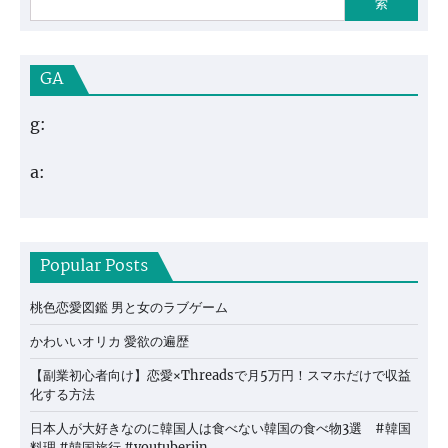
索
GA
g:
a:
Popular Posts
桃色恋愛図鑑 男と女のラブゲーム
かわいいオリカ 愛欲の遍歴
【副業初心者向け】恋愛×Threadsで月5万円！スマホだけで収益
化する方法
日本人が大好きなのに韓国人は食べない韓国の食べ物3選 #韓国
料理 #韓国旅行 #youtuberjin