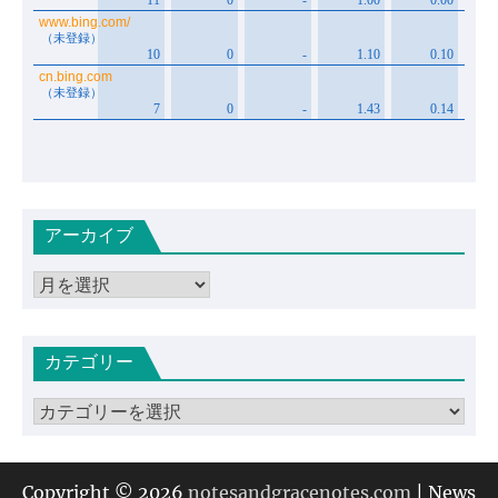
アーカイブ
ア
ー
カ
カテゴリー
イ
ブ
カ
テ
ゴ
リ
Copyright © 2026
notesandgracenotes.com
| News