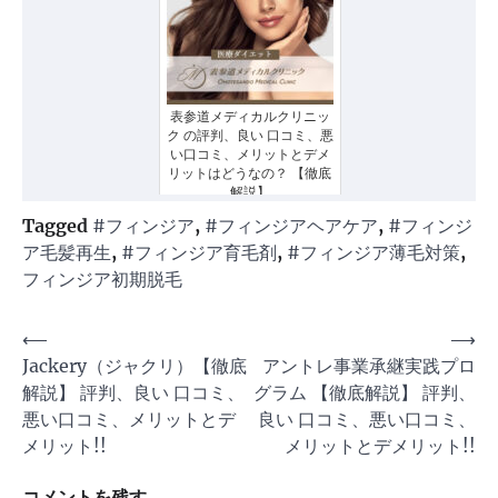
表参道メディカルクリニッ
ク の評判、良い 口コミ、悪
い口コミ、メリットとデメ
リットはどうなの？ 【徹底
解説】
Tagged
#フィンジア
,
#フィンジアヘアケア
,
#フィンジ
ア毛髪再生
,
#フィンジア育毛剤
,
#フィンジア薄毛対策
,
フィンジア初期脱毛
投
⟵
⟶
Jackery（ジャクリ）【徹底
アントレ事業承継実践プロ
稿
解説】 評判、良い 口コミ、
グラム 【徹底解説】 評判、
ナ
悪い口コミ、メリットとデ
良い 口コミ、悪い口コミ、
ビ
メリット!!
メリットとデメリット!!
ゲ