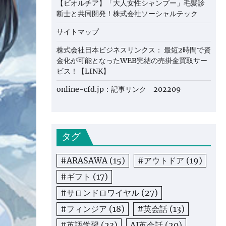
【ビオルチア】「大人女性シャンプー」毛髪診
断士と共同開発！株式会社ソーシャルテック
サイトマップ
株式会社日本ビジネスリンクス： 最短2時間で資
金化が可能となったWEB完結の売掛金買取サー
ビス！【LINK】
online-cfd.jp：記事リンク 202209
タグ
#ARASAWA
(15)
#アウトドア
(19)
#ギフト
(17)
#サロンドロワイヤル
(27)
#フィンジア
(18)
#英会話
(13)
#英語学習
(23)
AI英会話
(20)