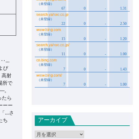
・‥…
よび
。高射
場所で
─。
ったら
ーーー
「…さ
アーカイブ
たち
ア