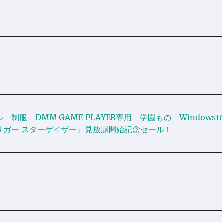
ル
制服
DMM GAME PLAYER専用
学園もの
Windows1
リガー スターゲイザー』見放題開始記念セール！