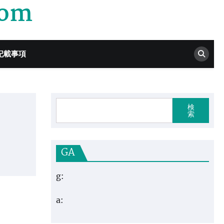
com
記載事項
検
索
GA
g:
a: