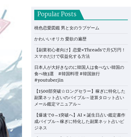
Popular Posts
桃色恋愛図鑑 男と女のラブゲーム
かわいいオリカ 愛欲の遍歴
【副業初心者向け】恋愛×Threadsで月5万円！
スマホだけで収益化する方法
日本人が大好きなのに韓国人は食べない韓国の
食べ物3選 #韓国料理 #韓国旅行
#youtuberjin
【1500部突破☆ロングセラー】稼ぎに特化した
副業ネット占いのバイブル～逆算タロット占い
メール鑑定マニュアル～
【爆速で0→1突破へ】AI × 誕生日占い鑑定書作
成バイブル～稼ぎに特化した副業ネット占いビ
ジネス