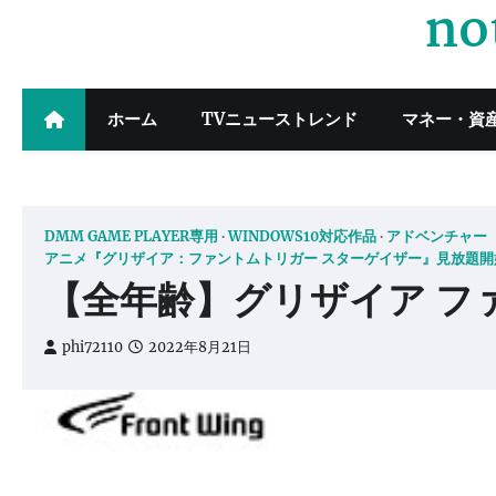
no
Skip
to
content
ホーム
TVニューストレンド
マネー・資
DMM GAME PLAYER専用
WINDOWS10対応作品
アドベンチャー
アニメ『グリザイア：ファントムトリガー スターゲイザー』見放題開
【全年齢】グリザイア ファ
phi72110
2022年8月21日