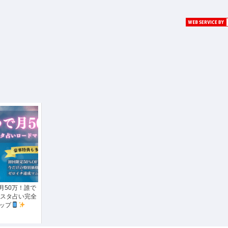
月50万！誰で
スタ占い完全
ップ