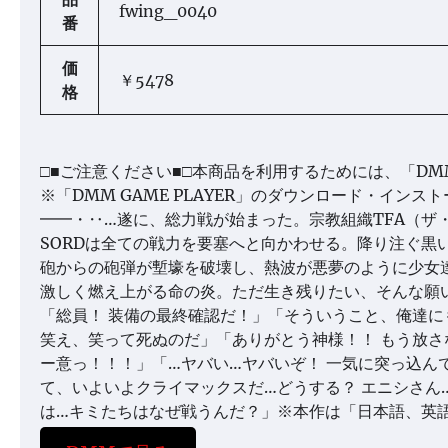
fwing_0040
番
価
￥5478
格
□■ご注意ください■□本商品を利用するためには、「DMM G
※「DMM GAME PLAYER」のダウンロード・イン
━━・‥…遂に、総力戦が始まった。宗教組織TFA（ザ
SORDは全ての戦力を要塞へと向かわせる。降り注ぐ黒
砲からの砲弾が塹壕を破壊し、熱波が悪夢のように少女
激しく燃え上がる命の炎。ただ生き残りたい、そんな願
「総員！ 装備の最終確認だ！」「そういうこと、俺達に
笑え、笑って死ぬのだ」「ありがとう神様！！ もう放
ー意っ！！！」「…ヤバい…ヤバいぞ！ 一気に突っ込ん
て、いよいよクライマックスだ…どうする？ エニシさん
は…キミたちはなぜ戦うんだ？」※本作は「日本語、英