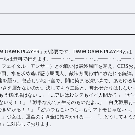
AME PLAYER」が必要です。DMM GAME PLAYERとは
ストールは無料で行えます。━━・‥…━━・‥…━━・‥…━━
・フェイタル・アンサー）との戦いは最終局面を迎え、CIRSお
い雨、水を求め逃げ惑う民間人、敵味方問わずに放たれる銃弾
達を襲う。息苦しい地下室で、闇に染まる深い森で、あらゆる
いさえ届かないのか。決してもう二度と、奪わせたりはしない─
もう逃げ場はない…」「…アレは殺シテもイイ人間か？」「だ
さないぞ！！」「戦争なんて人生そのものだよ…」「白兵戦用ぉ
できやがる！！」「どいつもこいつも…もうマトモじゃない…」
…」少女は、運命の引き金に指をかける──。「…どうしてキミ
語」に対応しております。