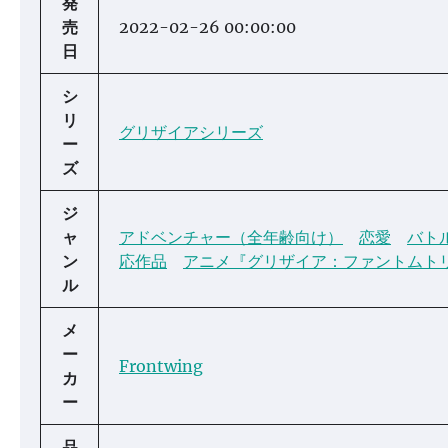
発
売
2022-02-26 00:00:00
日
シ
リ
グリザイアシリーズ
ー
ズ
ジ
ャ
アドベンチャー（全年齢向け）
恋愛
バト
ン
応作品
アニメ『グリザイア：ファントムト
ル
メ
ー
Frontwing
カ
ー
品