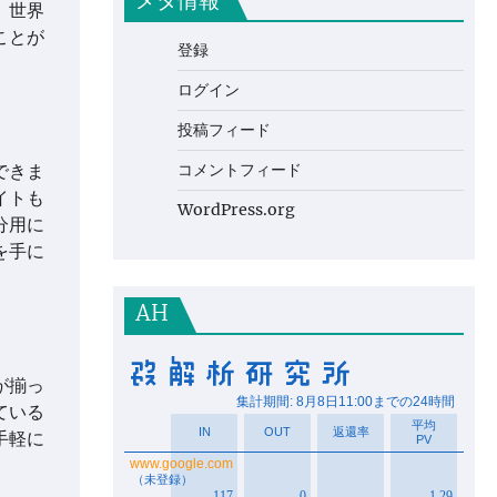
メタ情報
、世界
ことが
登録
ログイン
投稿フィード
コメントフィード
できま
イトも
WordPress.org
分用に
を手に
AH
が揃っ
ている
手軽に