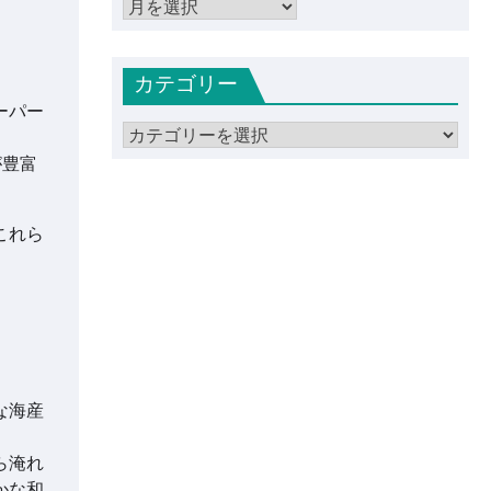
ア
ー
カ
カテゴリー
イ
ブ
ーパー
カ
テ
が豊富
ゴ
リ
これら
ー
な海産
。
ら淹れ
かな和