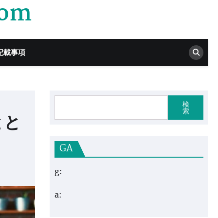
com
記載事項
検
索
とと
GA
g:
a: