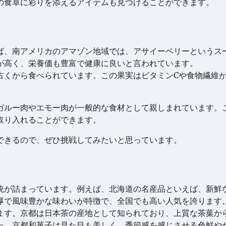
の食卓に彩りを添えるアイテムも見つけることができます。
ば、南アメリカのアマゾン地域では、アサイーベリーというス
が高く、栄養価も豊富で健康に良いと言われています。
古くから食べられています。この果実はビタミンCや食物繊維
。
ガルー肉やエモー肉が一般的な食材として親しまれています。
取り入れることができます。
できるので、ぜひ挑戦してみたいと思っています。
統が詰まっています。例えば、北海道の名産品といえば、新鮮
厚で風味豊かな味わいが特徴で、全国でも高い人気を誇ります
ます。京都は日本茶の産地として知られており、上質な茶葉か
た、京都和菓子は見た目も美しく、季節感を感じさせる色鮮や