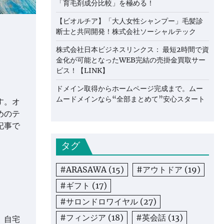
「育毛剤成分比較」を極める！
【ビオルチア】「大人女性シャンプー」毛髪診
断士と共同開発！株式会社ソーシャルテック
株式会社日本ビジネスリンクス： 最短2時間で資
金化が可能となったWEB完結の売掛金買取サー
ビス！【LINK】
ドメイン取得からホームページ完成まで。ムー
ムードメインなら“全部まとめて”安心スタート
す。オ
めのテ
記事で
タグ
#ARASAWA
(15)
#アウトドア
(19)
#ギフト
(17)
#サロンドロワイヤル
(27)
#フィンジア
(18)
#英会話
(13)
、自宅