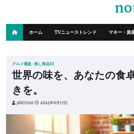
no
Skip
to
content
ホーム
TVニューストレンド
マネー・資
グルメ通販
推し商品III
世界の味を、あなたの食
きを。
phi72110
2024年6月17日