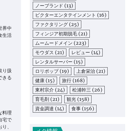
ノーブランド
(13)
ビクターエンタテインメント
(16)
ファクタリング
(25)
世界中
フィンジア初期脱毛
(21)
食生活
ムームードメイン
(223)
モウダス
(21)
レビュー
(14)
レンタルサーバー
(15)
取り扱
ロリポップ
(19)
上倉栄治
(21)
できる
健康
(15)
旅行
(168)
東村宗介
(24)
松浦幹三
(26)
育毛剤
(21)
観光
(158)
資金調達
(14)
食事
(156)
な料理
自宅で
おり、