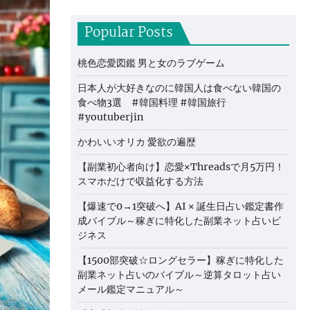
Popular Posts
桃色恋愛図鑑 男と女のラブゲーム
日本人が大好きなのに韓国人は食べない韓国の
食べ物3選 #韓国料理 #韓国旅行
#youtuberjin
かわいいオリカ 愛欲の遍歴
【副業初心者向け】恋愛×Threadsで月5万円！
スマホだけで収益化する方法
【爆速で0→1突破へ】AI × 誕生日占い鑑定書作
成バイブル～稼ぎに特化した副業ネット占いビ
ジネス
【1500部突破☆ロングセラー】稼ぎに特化した
副業ネット占いのバイブル～逆算タロット占い
メール鑑定マニュアル～