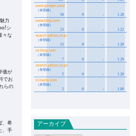
魅力
o!シ
様々な
評価が
料でお
れらの
アーカイブ
ば、希
た、手