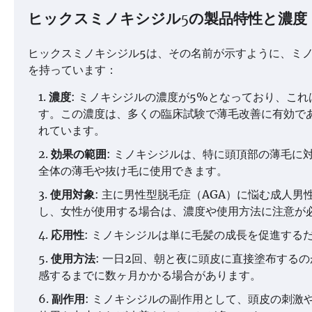
ヒックスミノキシジル5の製品特性と濃度
ヒックスミノキシジル5は、その名前が示すように、ミ
を持っています：
濃度
: ミノキシジルの濃度が5%となっており、こ
す。この濃度は、多くの臨床試験で薄毛改善に有効で
れています。
効果の範囲
: ミノキシジルは、特に頭頂部の薄毛に
全体の薄毛や抜け毛に使用できます。
使用対象
: 主に男性型脱毛症（AGA）に悩む成人
し、女性が使用する場合は、濃度や使用方法に注意が
応用性
: ミノキシジルは単に毛髪の成長を促進する
使用方法
: 一日2回、朝と夜に頭皮に直接塗布する
感するまでに数ヶ月かかる場合があります。
副作用
: ミノキシジルの副作用として、頭皮の刺