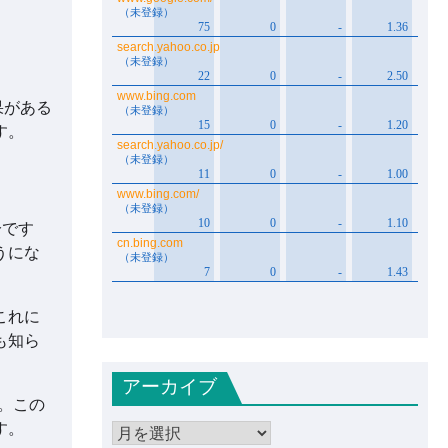
果がある
す。
分です
うにな
これに
も知ら
アーカイブ
。この
す。
ア