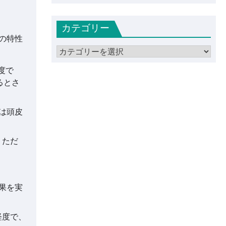
ー
カ
カテゴリー
イ
の特性
ブ
カ
テ
度で
ゴ
るとさ
リ
ー
は頭皮
。ただ
果を実
軽度で、