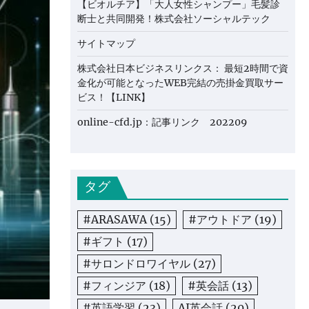
【ビオルチア】「大人女性シャンプー」毛髪診
断士と共同開発！株式会社ソーシャルテック
サイトマップ
株式会社日本ビジネスリンクス： 最短2時間で資
金化が可能となったWEB完結の売掛金買取サー
ビス！【LINK】
online-cfd.jp：記事リンク 202209
タグ
#ARASAWA
(15)
#アウトドア
(19)
#ギフト
(17)
#サロンドロワイヤル
(27)
#フィンジア
(18)
#英会話
(13)
#英語学習
(23)
AI英会話
(20)