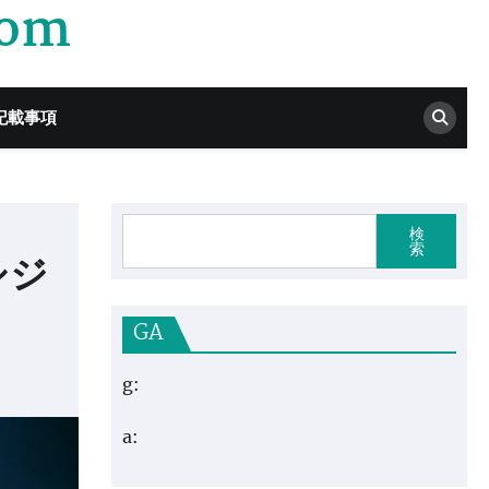
com
記載事項
検
索
シジ
GA
g:
a: