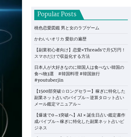
Popular Posts
桃色恋愛図鑑 男と女のラブゲーム
かわいいオリカ 愛欲の遍歴
【副業初心者向け】恋愛×Threadsで月5万円！
スマホだけで収益化する方法
日本人が大好きなのに韓国人は食べない韓国の
食べ物3選 #韓国料理 #韓国旅行
#youtuberjin
【1500部突破☆ロングセラー】稼ぎに特化した
副業ネット占いのバイブル～逆算タロット占い
メール鑑定マニュアル～
【爆速で0→1突破へ】AI × 誕生日占い鑑定書作
成バイブル～稼ぎに特化した副業ネット占いビ
ジネス