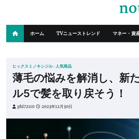
no
Skip
to
content
ホーム
TVニューストレンド
マネー・資
ヒックスミノキシジル
人気商品
薄毛の悩みを解消し、新
ル5で髪を取り戻そう！
phi72110
2023年12月30日