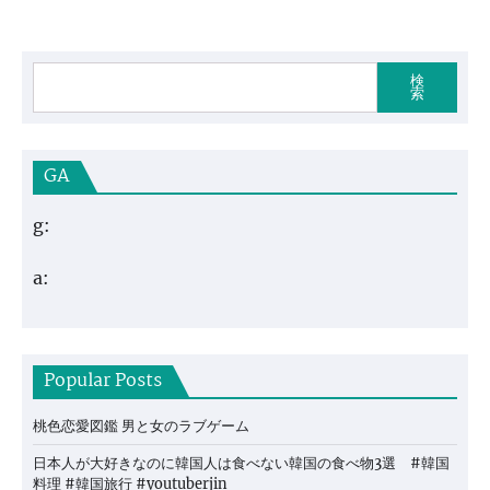
検
索
GA
g:
a:
Popular Posts
桃色恋愛図鑑 男と女のラブゲーム
日本人が大好きなのに韓国人は食べない韓国の食べ物3選 #韓国
料理 #韓国旅行 #youtuberjin