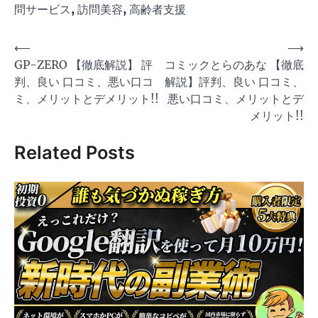
問サービス
,
訪問美容
,
高齢者支援
投
⟵
⟶
GP-ZERO 【徹底解説】 評
コミックとらのあな 【徹底
稿
判、良い 口コミ、悪い口コ
解説】評判、良い 口コミ、
ナ
ミ、メリットとデメリット!!
悪い口コミ、メリットとデ
ビ
メリット!!
ゲ
Related Posts
ー
シ
ョ
ン