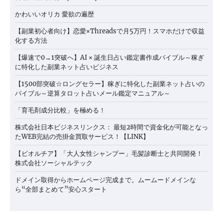
かわいいオリカ 愛欲の遍歴
【副業初心者向け】恋愛×Threadsで月5万円！スマホだけで収益
化する方法
【爆速で0→1突破へ】AI × 誕生日占い鑑定書作成バイブル～稼ぎ
に特化した副業ネット占いビジネス
【1500部突破☆ロングセラー】稼ぎに特化した副業ネット占いの
バイブル～逆算タロット占いメール鑑定マニュアル～
「育毛剤成分比較」を極める！
株式会社日本ビジネスリンクス： 最短2時間で資金化が可能となっ
たWEB完結の売掛金買取サービス！【LINK】
【ビオルチア】「大人女性シャンプー」毛髪診断士と共同開発！
株式会社ソーシャルテック
ドメイン取得からホームページ完成まで。ムームードメインな
ら“全部まとめて”安心スタート