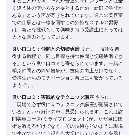
することができ、それが普通のサロンワークとは全
く違う体の使い方を必要とするため、新鮮で学びが
ある」という声が寄せられています。通常の美容室
での仕事とは一線を画すこの独特なスキルの習得
は、新たな挑戦として興味を持つ受講生にとっては
大きな魅力となっています。
良い口コミ：仲間との切磋琢磨
また、「技術を習
得する過程で、同じ目標を持つ仲間と切磋琢磨でき
る」という良い口コミも寄せられています。一緒に
学ぶ仲間との絆や競争が、技術の向上だけでなく、
受講生たちのモチベーション向上にも繋がっている
ようです。
良い口コミ：実践的なテクニック講座
さらに、
「現場で必ず役に立つテクニック講座が開講されて
いる」という好評の声も見受けられます。これは訪
問美容コース(ミライプロジェクト)が、ただ単に技
術を教えるだけでなく、その技術をどのように現場
で生かすかという視点も大切にしていることを示し