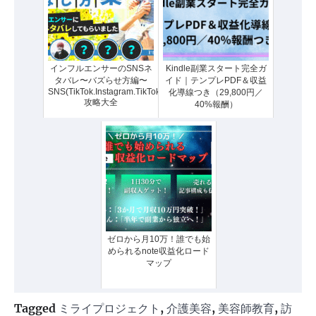
インフルエンサーのSNSネ
Kindle副業スタート完全ガ
タバレ〜バズらせ方編〜
イド｜テンプレPDF＆収益
SNS(TikTok.Instagram.TikTok.YouTube)
化導線つき（29,800円／
攻略大全
40%報酬）
ゼロから月10万！誰でも始
められるnote収益化ロード
マップ
Tagged
ミライプロジェクト
,
介護美容
,
美容師教育
,
訪