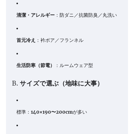
清潔・アレルギー
：防ダニ／抗菌防臭／丸洗い
首元冷え
：衿ボア／フランネル
生活防寒（節電）
：ルームウェア型
B. サイズで選ぶ（地味に大事）
標準：
140×190〜200cm
が多い