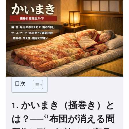
目次
1. かいまき（掻巻き）と
は？──“布団が消える問