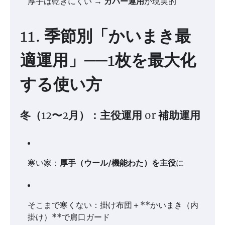
厚手は乾きにくい →
カバー運用
が現実的
11. 季節別「かいまき最
適運用」──1枚を最大化
する使い方
冬（12〜2月）：主役運用 or 補助運用
寒い家：
厚手（ウール/機能わた）を主役
に
そこまで寒くない：掛け布団＋**かいまき（内
掛け）**で肩口ガード