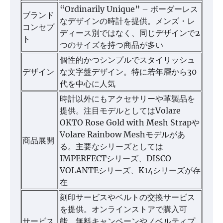
“Ordinarily Unique” – ボーダーレス
ブランド
なデザインの時計を提供。メンズ・レ
コンセプ
ディース別ではなく、同じデザインで2
ト
つのサイズを持つ商品が多い
個性的かつシンプルでスタイリッシュ
デザイン
な文字盤デザイン。特に若年層から30
代を中心に人気
時計以外にもアクセサリーや革製品を
提供。注目モデルとしてはVolare
OKTO Rose Gold with Mesh Strapや
Volare Rainbow Meshモデルがあ
商品展開
る。主要なシリーズとしては
IMPERFECTシリーズ、DISCO
VOLANTEシリーズ、K14シリーズが存
在
刻印サービスやベルトの交換サービス
を提供。オンラインストアで購入可
サービス
能。無料キャンペーンやノベルティプ