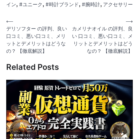
イン
,
#ユニーク
,
#時計ブランド
,
#腕時計
,
アクセサリー
投
⟵
⟶
デリソフター の評判、良い
カメリナオイル の評判、良
稿
口コミ、悪い口コミ、メリ
い 口コミ、悪い口コミ、メ
ナ
ットとデメリットはどうな
リットとデメリットはどう
ビ
の？ 【徹底解説】
なの？ 【徹底解説】
ゲ
Related Posts
ー
シ
ョ
ン