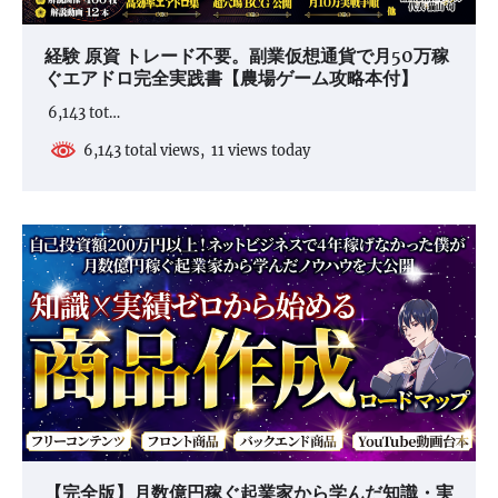
経験 原資 トレード不要。副業仮想通貨で月50万稼
ぐエアドロ完全実践書【農場ゲーム攻略本付】
6,143 tot…
6,143 total views, 11 views today
【完全版】月数億円稼ぐ起業家から学んだ知識・実