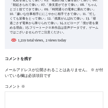
「化粧を落とせて偉い」05.「晩酌の後で歯を磨いて偉い」06.
「朝起きられて偉い」07.「身支度ができて偉い」08.「ちゃん
とゴミ捨てできて偉い」09.「時間通りの電車に乗れて偉い」
10.「嫌いな仕事相手ににこやかに相手できて偉い」11.「忙し
くても栄養をとって偉い」12.「残業がんばれて偉い」13.「寝
過ごさず電車から降りられて偉い」14.エピローグ「僕が君を褒
める理由」15.フリートーク※本作品は音声データです。ゲーム
ではございませんのでご注意ください。
1,219 total views, 2 views today
コメントを残す
メールアドレスが公開されることはありません。
※
が付
いている欄は必須項目です
コメント
※