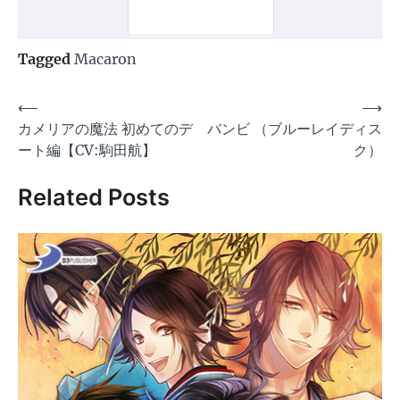
Tagged
Macaron
投
⟵
⟶
カメリアの魔法 初めてのデ
バンビ （ブルーレイディス
稿
ート編【CV:駒田航】
ク）
ナ
ビ
Related Posts
ゲ
ー
シ
ョ
ン