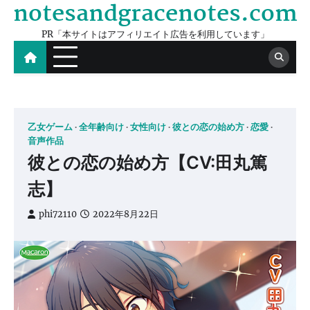
notesandgracenotes.com
Skip
to
PR「本サイトはアフィリエイト広告を利用しています」
content
乙女ゲーム
全年齢向け
女性向け
彼との恋の始め方
恋愛
音声作品
彼との恋の始め方【CV:田丸篤
志】
phi72110
2022年8月22日