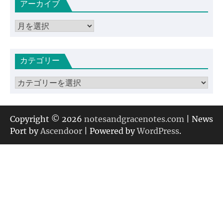
アーカイブ
ア
ー
カ
カテゴリー
イ
ブ
カ
テ
ゴ
リ
Copyright © 2026
notesandgracenotes.com
| News
ー
Port by
Ascendoor
| Powered by
WordPress
.