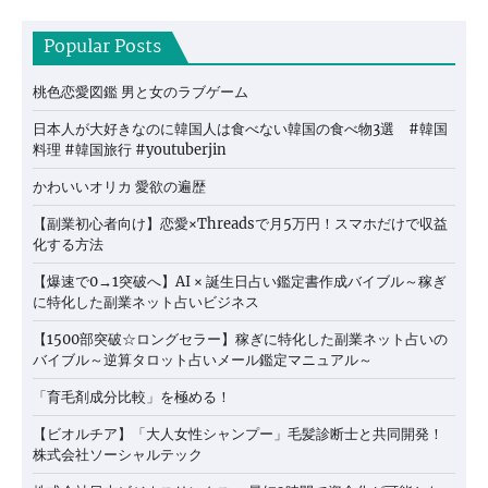
Popular Posts
桃色恋愛図鑑 男と女のラブゲーム
日本人が大好きなのに韓国人は食べない韓国の食べ物3選 #韓国
料理 #韓国旅行 #youtuberjin
かわいいオリカ 愛欲の遍歴
【副業初心者向け】恋愛×Threadsで月5万円！スマホだけで収益
化する方法
【爆速で0→1突破へ】AI × 誕生日占い鑑定書作成バイブル～稼ぎ
に特化した副業ネット占いビジネス
【1500部突破☆ロングセラー】稼ぎに特化した副業ネット占いの
バイブル～逆算タロット占いメール鑑定マニュアル～
「育毛剤成分比較」を極める！
【ビオルチア】「大人女性シャンプー」毛髪診断士と共同開発！
株式会社ソーシャルテック