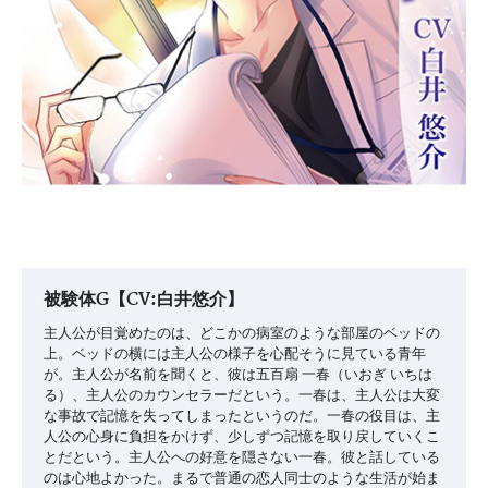
被験体G【CV:白井悠介】
主人公が目覚めたのは、どこかの病室のような部屋のベッドの
上。ベッドの横には主人公の様子を心配そうに見ている青年
が。主人公が名前を聞くと、彼は五百扇 一春（いおぎ いちは
る）、主人公のカウンセラーだという。一春は、主人公は大変
な事故で記憶を失ってしまったというのだ。一春の役目は、主
人公の心身に負担をかけず、少しずつ記憶を取り戻していくこ
とだという。主人公への好意を隠さない一春。彼と話している
のは心地よかった。まるで普通の恋人同士のような生活が始ま