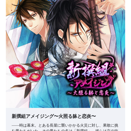
新撰組アメイジング〜火照る躰と恋炎〜
――時は幕末。とある長屋に襲いかかる火災に対し、果敢に挑
む男たちがいた。その男たちの名は「新撰組」。彼らは京の街