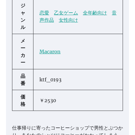
ジ
ャ
恋愛
乙女ゲーム
全年齢向け
音
ン
声作品
女性向け
ル
メ
ー
Macaron
カ
ー
品
ktf_0193
番
価
￥2530
格
仕事帰りに寄ったコーヒーショップで男性とぶつか