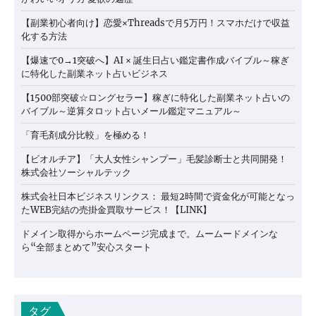
【副業初心者向け】恋愛×Threadsで月5万円！スマホだけで収益
化する方法
【爆速で0→1突破へ】AI × 誕生日占い鑑定書作成バイブル～稼ぎ
に特化した副業ネット占いビジネス
【1500部突破☆ロングセラー】稼ぎに特化した副業ネット占いの
バイブル～逆算タロット占いメール鑑定マニュアル～
「育毛剤成分比較」を極める！
【ビオルチア】「大人女性シャンプー」毛髪診断士と共同開発！
株式会社ソーシャルテック
株式会社日本ビジネスリンクス： 最短2時間で資金化が可能となっ
たWEB完結の売掛金買取サービス！【LINK】
ドメイン取得からホームページ完成まで。ムームードメインな
ら“全部まとめて”安心スタート
タグ