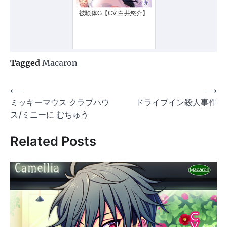
被験体G【CV:白井悠介】
Tagged
Macaron
投
⟵
⟶
ミッキーマウス クラブハウ
ドライブイン殺人事件
稿
ス/ミニーに むちゅう
ナ
ビ
Related Posts
ゲ
ー
シ
ョ
ン