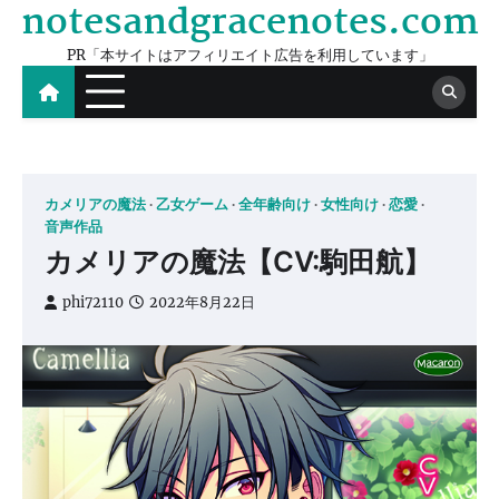
notesandgracenotes.com
Skip
to
PR「本サイトはアフィリエイト広告を利用しています」
content
カメリアの魔法
乙女ゲーム
全年齢向け
女性向け
恋愛
音声作品
カメリアの魔法【CV:駒田航】
phi72110
2022年8月22日