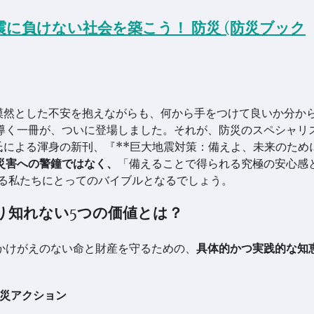
震に負けない社会を築こう！ 防災 (防災ブック
漠然とした不安を抱えながらも、何から手をつけて良いか分か
導く一冊が、ついに登場しました。それが、防災のスペシャリ
チ）**氏による渾身の新刊、『**巨大地震対策：備えよ、未来のため
災害への警鐘ではなく、
「備えることで得られる究極の安心感
きる私たちにとってのバイブルとなるでしょう。
り知れない5つの価値とは？
かけがえのない命と財産を守るための、
具体的かつ実践的な知
災アクション