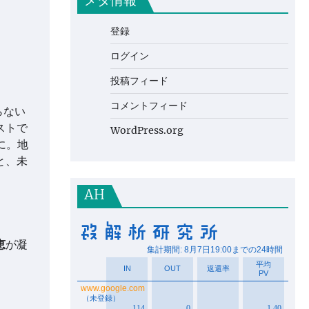
メタ情報
登録
ログイン
投稿フィード
コメントフィード
らない
ストで
WordPress.org
に。地
と、未
AH
恵
が凝