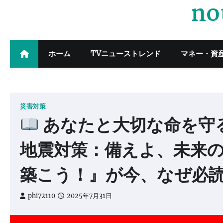
no
Skip
to
content
ホーム
TVニューストレンド
マネー・資
災害対策
あなたと大切な命を守
地震対策：備えよ、未来
築こう！』が今、なぜ必
phi72110
2025年7月31日