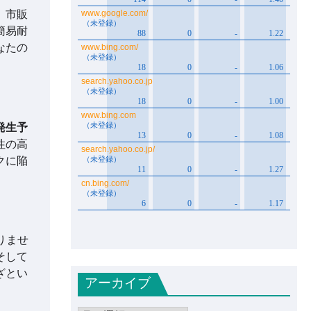
、市販
簡易耐
なたの
発生予
性の高
クに陥
りませ
そして
ざとい
アーカイブ