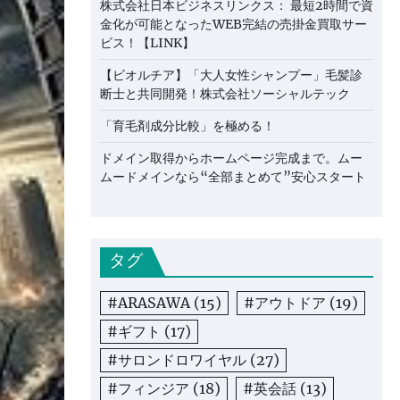
株式会社日本ビジネスリンクス： 最短2時間で資
金化が可能となったWEB完結の売掛金買取サー
ビス！【LINK】
【ビオルチア】「大人女性シャンプー」毛髪診
断士と共同開発！株式会社ソーシャルテック
「育毛剤成分比較」を極める！
ドメイン取得からホームページ完成まで。ムー
ムードメインなら“全部まとめて”安心スタート
タグ
#ARASAWA
(15)
#アウトドア
(19)
#ギフト
(17)
#サロンドロワイヤル
(27)
#フィンジア
(18)
#英会話
(13)