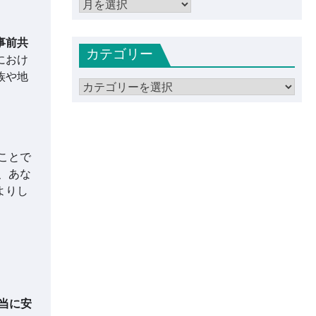
ア
ー
カ
事前共
カテゴリー
イ
におけ
ブ
族や地
カ
テ
ゴ
リ
ー
ことで
、あな
よりし
当に安