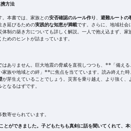
連携方法
す。本書では、家族との
安否確認のルール作り
、
避難ルートの
生き延びるための
実践的な知恵が満載
です。さらに、地域社会
災体制の築き方についても詳しく解説。一人で抱え込まず、家
くためのヒントが詰まっています。
ではありません。巨大地震の脅威を直視しつつも、**「備える
い家族や地域との絆」**に焦点を当てています。読み終えた時
望
が芽生えていることでしょう。災害を乗り越え、より強く、
ルとなるはずです。
多数寄せられています。
ことができました。子どもたちも真剣に話を聞いてくれて、本