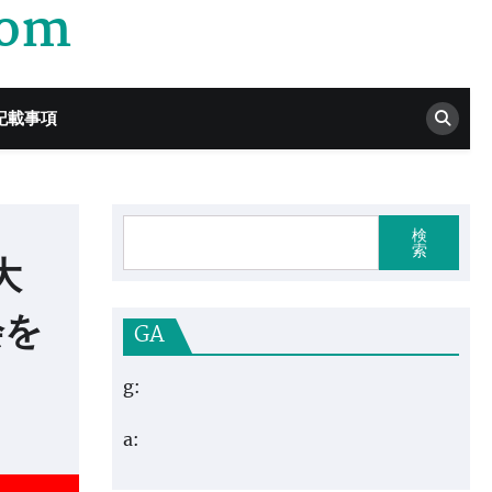
com
記載事項
検
索
大
会を
GA
g:
a: