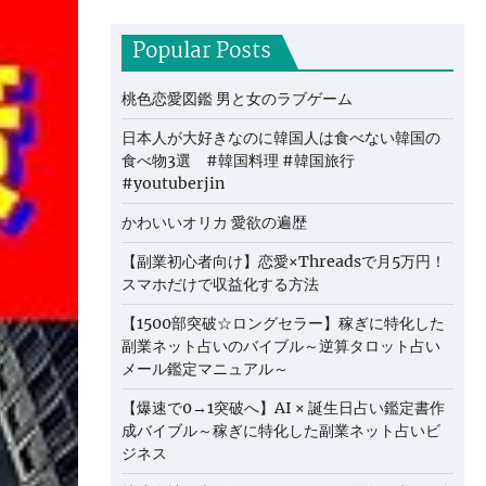
Popular Posts
桃色恋愛図鑑 男と女のラブゲーム
日本人が大好きなのに韓国人は食べない韓国の
食べ物3選 #韓国料理 #韓国旅行
#youtuberjin
かわいいオリカ 愛欲の遍歴
【副業初心者向け】恋愛×Threadsで月5万円！
スマホだけで収益化する方法
【1500部突破☆ロングセラー】稼ぎに特化した
副業ネット占いのバイブル～逆算タロット占い
メール鑑定マニュアル～
【爆速で0→1突破へ】AI × 誕生日占い鑑定書作
成バイブル～稼ぎに特化した副業ネット占いビ
ジネス