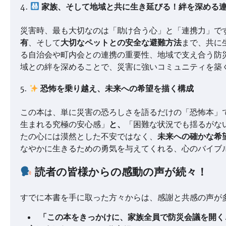
4.
家族、そして地域と共に生き延びる！絆を深める
災害時、最も大切なのは「助け合う心」と「連携力」で
有
、そして
大切なペットとの安全な避難方法
まで、共に
る自治会や町内会との連携の重要性、地域で支え合う防
域との絆を深めることで、災害に強いコミュニティを築
5.
恐怖を乗り越え、未来への希望を描く構成
この本は、単に災害の恐ろしさを語るだけの「恐怖本」
生まれる究極の安心感」
と、
「困難な状況でも揺るがな
たの心には漠然とした不安ではなく、
未来への確かな希
なやかに生きるための勇気を与えてくれる、心のバイブ
読者の皆様からの感動の声が続々！
すでに本書を手に取った方々からは、感謝と共感の声が
「この本をきっかけに、家族全員で防災会議を開く