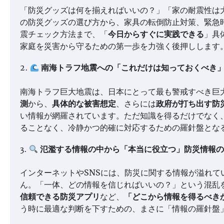
「防災グッズは何を揃えればいいの？」「家の耐震性は
の防災グッズの選び方から、家具の転倒防止対策、緊急
震チェック方法まで、「
今日からすぐに実践できる
」具
家庭を災害から守るための第一歩を力強く後押しします
2.
南海トラフ地震への「これだけは知っておくべき
南海トラフ巨大地震は、日本にとって最も警戒すべき巨
測
から、
具体的な被害想定
、さらには
政府が打ち出す防
い情報が網羅されています。ただ知識を得るだけでなく
ることなく、冷静かつ的確に対応するための羅針盤とな
3.
氾濫する情報の中から「本当に役立つ」防災情報
インターネットやSNSには、防災に関する情報が溢れ
ん。「一体、どの情報を信じればいいの？」という混乱
信頼できる防災アプリ
など、
「どこから情報を得るべき
う時に最適な判断を下すための、まさに「情報の羅針盤