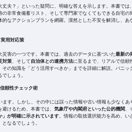
大丈夫？」といった疑問に、明確な答えを示します。本書では
時の非常食備蓄リスト、そして専門家でなくてもできる自宅の
体的なアクションプランを網羅。漠然とした不安を解消し、あ
。
」実用対応策
大災害の一つです。本書では、過去のデータに基づいた
最新の
災対策
、そして
自治体との連携方法
に至るまで、リアルで信頼
、その知識を「どう活用すべきか」までを詳細に解説。パニッ
るでしょう。
の信頼性チェック術
ています。しかし、その中には誤った情報や古い情報も少なくあ
を避けるため、本書では、
気象庁や内閣府といった公的機関
、
か」が明確に示されています
。情報の取捨選択能力を高め、い
」となるでしょう。