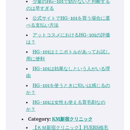
少量のHG-101で効かないと判断する
のは早すぎる
公式サイトでHG-101を買う場合に選
べる支払い方法
アットコスメにおけるHG-101の評価
は？
HG-101はミニボトルがあってお試し
用に便利
HG-101は効果なしという人がいる理
由
HG-101を使うときに匂いは感じるの
か？
HG-101は女性も使える育毛剤なの
か？
Category:
KM新宿クリニック
【ＫＭ新宿クリニック】FUERS植毛