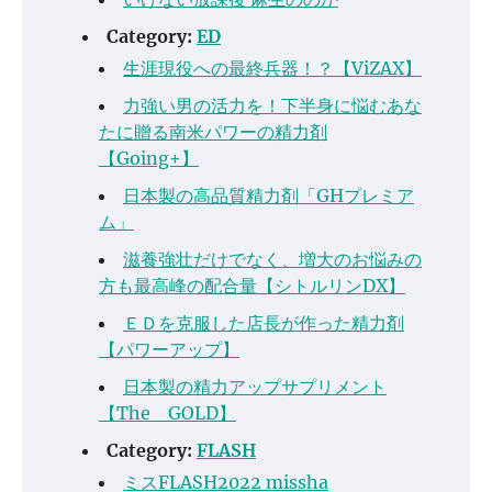
Category:
ED
生涯現役への最終兵器！？【ViZAX】
力強い男の活力を！下半身に悩むあな
たに贈る南米パワーの精力剤
【Going+】
日本製の高品質精力剤「GHプレミア
ム」
滋養強壮だけでなく、増大のお悩みの
方も最高峰の配合量【シトルリンDX】
ＥＤを克服した店長が作った精力剤
【パワーアップ】
日本製の精力アップサプリメント
【The GOLD】
Category:
FLASH
ミスFLASH2022 missha