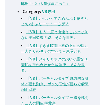
郎氏「〇〇大量惨殺ごっこ」
Category:
VR専用
【VR】かわいくてごめんね！脱ぎふ
ぇち×あふたーすくーる 芽衣
【VR】もう二度と出逢うことのでき
ない平田梨奈の姿、そんな世界。
【VR】すきま時間～机の下から覗く
一人きりのキミのすべて～東堂とも
【VR】メイリとボクの想いが重なり
素肌を重ね合わせた放課後、そんな世
界。
【VR】バーチャルダイブ 魅力的な身
体が揺れ動き、ボクの理性が揺らぐ瞬間
桐山瑠衣
【VR】バーチャルダイブ 一線を越え
た二人の関係 岬愛奈