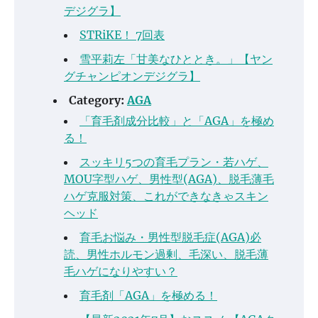
デジグラ】
STRiKE！ 7回表
雪平莉左「甘美なひととき。」【ヤン
グチャンピオンデジグラ】
Category:
AGA
「育毛剤成分比較」と「AGA」を極め
る！
スッキリ5つの育毛プラン・若ハゲ、
MOU字型ハゲ、男性型(AGA)、脱毛薄毛
ハゲ克服対策、これができなきゃスキン
ヘッド
育毛お悩み・男性型脱毛症(AGA)必
読、男性ホルモン過剰、毛深い、脱毛薄
毛ハゲになりやすい？
育毛剤「AGA」を極める！