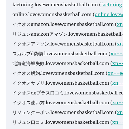
factoring.lovewomensbasketball.com
(
factoring.l
online.lovewomensbasketball.com
(
online.lovewo
イクオスamazon.lovewomensbasketball.com (
xn--
リジュンamazonアマゾン.lovewomensbasketball.co
イクオスアマゾン.lovewomensbasketball.com (
xn--
スカルプd偽物.lovewomensbasketball.com (
xn--d-
北海道海鮮失敗.lovewomensbasketball.com (
xn--dj
イクオス解約.lovewomensbasketball.com (
xn--eck
イクオスサプリ.lovewomensbasketball.com (
xn--ec
イクオスexプラス口コミ.lovewomensbasketball.com 
イクオス使い方.lovewomensbasketball.com (
xn--n8
リジュンクーポン.lovewomensbasketball.com (
xn--
リジュン口コミ.lovewomensbasketball.com (
xn--tc