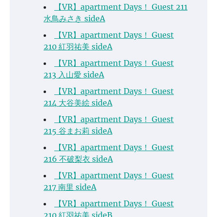
【VR】apartment Days！ Guest 211
水鳥みさき sideA
【VR】apartment Days！ Guest
210 紅羽祐美 sideA
【VR】apartment Days！ Guest
213 入山愛 sideA
【VR】apartment Days！ Guest
214 大谷美絵 sideA
【VR】apartment Days！ Guest
215 谷まお莉 sideA
【VR】apartment Days！ Guest
216 不破梨衣 sideA
【VR】apartment Days！ Guest
217 南里 sideA
【VR】apartment Days！ Guest
210 紅羽祐美 sideB