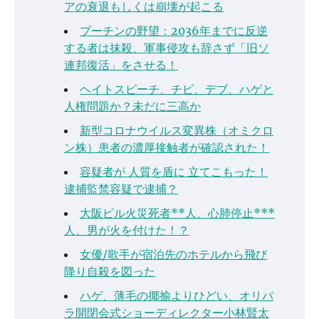
アの衰退もしくは崩壊が起こる
プーチンの野望：2036年までに反逆
する者は抹殺、軍事侵攻も辞さず「旧ソ
連邦復活」をさせる！
ヘイトスピーチ、チビ、デブ、ハゲと
人権問題か？未だに三高か
新型コロナウイルス変異株（オミクロ
ン株）患者の濃厚接触者が確認された！
容疑者が 人質を盾に 立てこもった！
逮捕監禁容疑で逮捕？
大阪ビル火災死者**人、心肺停止***
人、男が火を付けた！？
女優/歌手が宿泊先のホテルから飛び
降り自殺を図った
ハゲ、薄毛の揶揄よりひどい、オリパ
ラ開閉会式ショーディレクター小林賢太