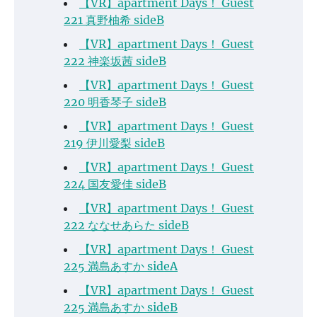
【VR】apartment Days！ Guest
221 真野柚希 sideB
【VR】apartment Days！ Guest
222 神楽坂茜 sideB
【VR】apartment Days！ Guest
220 明香琴子 sideB
【VR】apartment Days！ Guest
219 伊川愛梨 sideB
【VR】apartment Days！ Guest
224 国友愛佳 sideB
【VR】apartment Days！ Guest
222 ななせあらた sideB
【VR】apartment Days！ Guest
225 満島あすか sideA
【VR】apartment Days！ Guest
225 満島あすか sideB