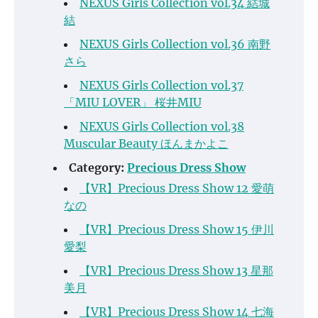
NEXUS Girls Collection vol.34 結城
結
NEXUS Girls Collection vol.36 南野
さら
NEXUS Girls Collection vol.37
「MIU LOVER」 桜井MIU
NEXUS Girls Collection vol.38
Muscular Beauty ほんまかよこ
Category:
Precious Dress Show
【VR】Precious Dress Show 12 愛萌
なの
【VR】Precious Dress Show 15 伊川
愛梨
【VR】Precious Dress Show 13 星那
美月
【VR】Precious Dress Show 14 七海