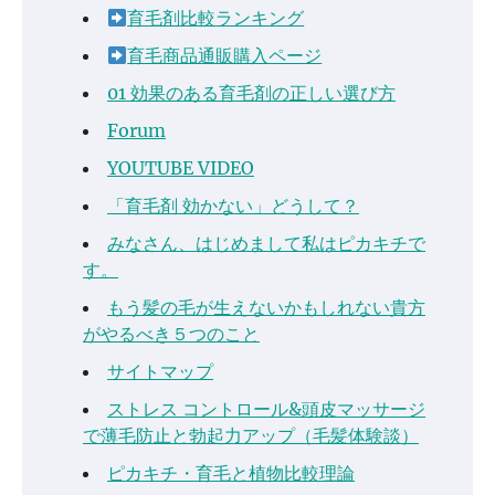
育毛剤比較ランキング
育毛商品通販購入ページ
01 効果のある育毛剤の正しい選び方
Forum
YOUTUBE VIDEO
「育毛剤 効かない」どうして？
みなさん、はじめまして私はピカキチで
す。
もう髪の毛が生えないかもしれない貴方
がやるべき５つのこと
サイトマップ
ストレス コントロール&頭皮マッサージ
で薄毛防止と勃起力アップ（毛髪体験談）
ピカキチ・育毛と植物比較理論