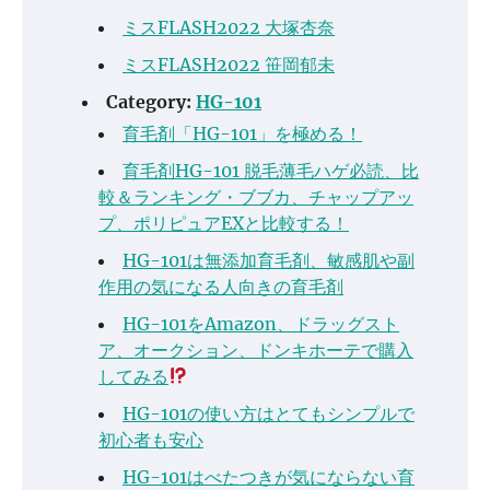
ミスFLASH2022 大塚杏奈
ミスFLASH2022 笹岡郁未
Category:
HG-101
育毛剤「HG-101」を極める！
育毛剤HG-101 脱毛薄毛ハゲ必読、比
較＆ランキング・ブブカ、チャップアッ
プ、ポリピュアEXと比較する！
HG-101は無添加育毛剤、敏感肌や副
作用の気になる人向きの育毛剤
HG-101をAmazon、ドラッグスト
ア、オークション、ドンキホーテで購入
してみる
HG-101の使い方はとてもシンプルで
初心者も安心
HG-101はべたつきが気にならない育