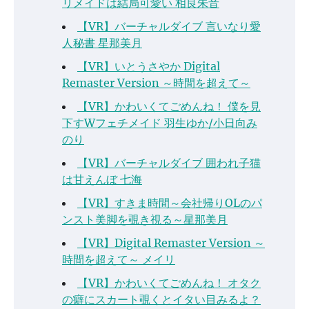
リメイドは結局可愛い 相良朱音
【VR】バーチャルダイブ 言いなり愛
人秘書 星那美月
【VR】いとうさやか Digital
Remaster Version ～時間を超えて～
【VR】かわいくてごめんね！ 僕を見
下すWフェチメイド 羽生ゆか/小日向み
のり
【VR】バーチャルダイブ 囲われ子猫
は甘えんぼ 七海
【VR】すきま時間～会社帰りOLのパ
ンスト美脚を覗き視る～星那美月
【VR】Digital Remaster Version ～
時間を超えて～ メイリ
【VR】かわいくてごめんね！ オタク
の癖にスカート覗くとイタい目みるよ？