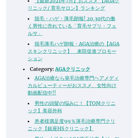
【最新2021年7月】おススメ 【AGAク
リニック/ 育毛サロン】ランキング
脱毛・ハゲ・薄毛朗報! 20,30代の働
く男性に売れている「育毛サプリ・フェ
ルサ」
脱毛薄毛ハゲ朗報・AGA治療の【AGA
スキンクリニック】 来院促進プロモー
ション
Category:
AGAクリニック
AGA治療なら発毛治療専門ヘアメディ
カルビューティーがおススメ、女性向け
動画配信中!!
男性の頭髪の悩みに！【TOMクリニ
ック】美容外科
患者様満足度99％薄毛治療専門クリ
ニック【銀座HSクリニック】