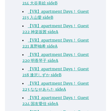
214 大谷美絵 sideB
【VR】apartment Days！ Guest
213 入山愛 sideB
【VR】apartment Days！ Guest
222 神楽坂茜 sideA
【VR】apartment Days！ Guest
221 真野柚希 sideA
【VR】apartment Days！ Guest
220 明香琴子 sideA
【VR】apartment Days！ Guest
218 逢沢しずか sideB
【VR】apartment Days！ Guest
223 ななせあらた sideA
【VR】apartment Days！ Guest
224 国友愛佳 sideA