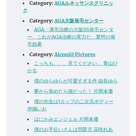
Category:
AGAルネッサンスクリニッ
ク
Category:
AGA大阪発毛センター
AGA・薄毛治療の大阪SS発毛センタ
ー、これがAGA治療の実力だ、驚愕の発
毛効果
Category:
AiconiQ Pictures
こっちも、、、見てください。 青山ひ
かる
僕のゆらゆらが可愛すぎる件 由良ゆら
夢から覚めたら猫だった！ 片岡未優
僕の先生はJカップの二次元ボディー
伊織いお
はにかみエンジェル 片岡未優
僕のお手伝いさんは問題児 花咲れあ