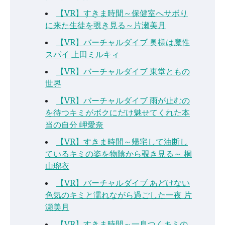
【VR】すきま時間～保健室へサボり
に来た生徒を覗き見る～片瀬美月
【VR】バーチャルダイブ 奥様は魔性
スパイ 上田ミルキィ
【VR】バーチャルダイブ 東堂ともの
世界
【VR】バーチャルダイブ 雨が止むの
を待つキミがボクにだけ魅せてくれた本
当の自分 岬愛奈
【VR】すきま時間～帰宅して油断し
ているキミの姿を物陰から覗き見る～ 桐
山瑠衣
【VR】バーチャルダイブ あどけない
色気のキミと濡れながら過ごした一夜 片
瀬美月
【VR】すきま時間～一息つくキミの