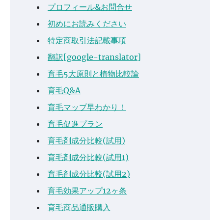
プロフィール&お問合せ
初めにお読みください
特定商取引法記載事項
翻訳[google-translator]
育毛5大原則と植物比較論
育毛Q&A
育毛マップ早わかり！
育毛促進プラン
育毛剤成分比較(試用)
育毛剤成分比較(試用1)
育毛剤成分比較(試用2)
育毛効果アップ12ヶ条
育毛商品通販購入