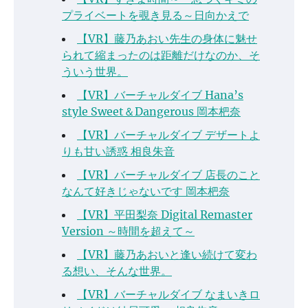
プライベートを覗き見る～日向かえで
【VR】藤乃あおい先生の身体に魅せ
られて縮まったのは距離だけなのか、そ
ういう世界。
【VR】バーチャルダイブ Hana’s
style Sweet＆Dangerous 岡本杷奈
【VR】バーチャルダイブ デザートよ
りも甘い誘惑 相良朱音
【VR】バーチャルダイブ 店長のこと
なんて好きじゃないです 岡本杷奈
【VR】平田梨奈 Digital Remaster
Version ～時間を超えて～
【VR】藤乃あおいと逢い続けて変わ
る想い、そんな世界。
【VR】バーチャルダイブ なまいきロ