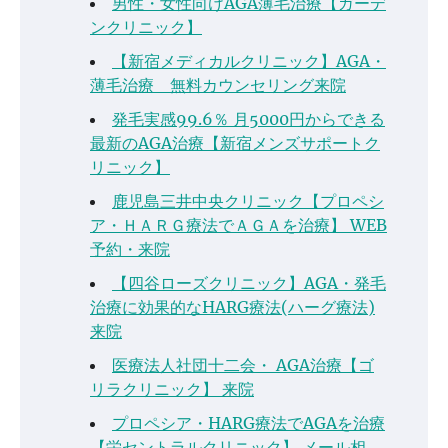
男性・女性向けAGA薄毛治療【ガーデ
ンクリニック】
【新宿メディカルクリニック】AGA・
薄毛治療 無料カウンセリング来院
発毛実感99.6％ 月5000円からできる
最新のAGA治療【新宿メンズサポートク
リニック】
鹿児島三井中央クリニック【プロペシ
ア・ＨＡＲＧ療法でＡＧＡを治療】 WEB
予約・来院
【四谷ローズクリニック】AGA・発毛
治療に効果的なHARG療法(ハーグ療法)
来院
医療法人社団十二会・ AGA治療【ゴ
リラクリニック】 来院
プロペシア・HARG療法でAGAを治療
【栄セントラルクリニック】 メール相