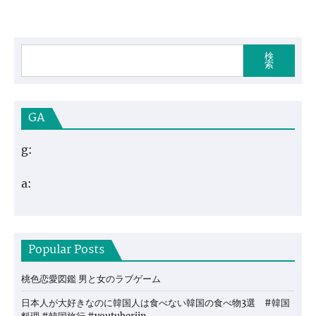
検
索
GA
g:
a:
Popular Posts
桃色恋愛図鑑 男と女のラブゲーム
日本人が大好きなのに韓国人は食べない韓国の食べ物3選 #韓国