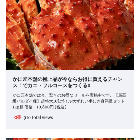
かに匠本舗の極上品が今ならお得に買えるチャン
ス！でカニ・フルコースをつくる‼
かに匠本舗では今、驚きのお得なセールを実施中です。【最高
級バルダイ種】超特大10Lボイル大ずわい半むき身満足セット
1kg超 価格 10,800円 (税込)
916 total views