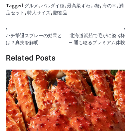
Tagged
グルメ
,
バルダイ種
,
最高級ずわい蟹
,
海の幸
,
満
足セット
,
特大サイズ
,
贈答品
投
⟵
⟶
ハチ撃退スプレーの効果と
北海道浜茹で毛がに姿 4杯
稿
は？真実を解明
– 通も唸るプレミアム体験
ナ
ビ
Related Posts
ゲ
ー
シ
ョ
ン