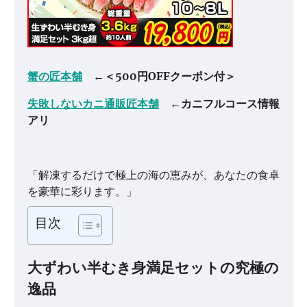
蟹の匠本舗
←＜500円OFFクーポン付＞
失敗しないカニ通販匠本舗
←カニフルコース情報
アリ
「解凍するだけで極上の海の恵みが、あなたの食卓
を豪華に彩ります。」
目次
大ずわい半むき身満足セットの究極の
逸品