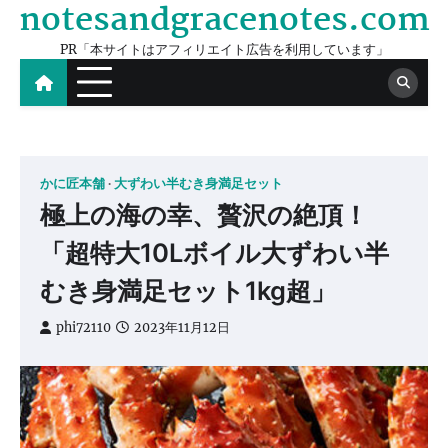
notesandgracenotes.com
Skip
to
PR「本サイトはアフィリエイト広告を利用しています」
content
かに匠本舗
大ずわい半むき身満足セット
極上の海の幸、贅沢の絶頂！
「超特大10Lボイル大ずわい半
むき身満足セット1kg超」
phi72110
2023年11月12日