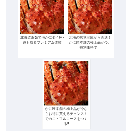
北海道浜茹で毛がに姿 4杯 -
北海の味覚宝庫から直送！
通も唸るプレミアム体験
かに匠本舗の極上品が今、
特別価格で！
かに匠本舗の極上品が今な
らお得に買えるチャンス！
でカニ・フルコースをつく
る‼