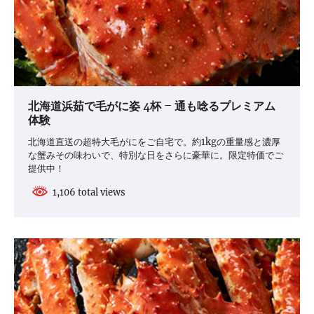
北海道浜茹で毛がに姿 4杯 – 通も唸るプレミアム
体験
北海道直送の超特大毛がにをご自宅で。約1kgの重量感と濃厚
な蟹みその味わいで、特別な日をさらに豪華に。限定特価でご
提供中！
1,106 total views