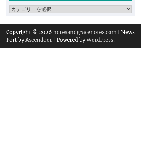
ブ
カ
テ
ゴ
リ
Copyright © 2026
notesandgracenotes.com
| News
ー
Port by
Ascendoor
| Powered by
WordPress
.