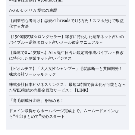
料理 #韓国旅行 #youtuberjin
かわいいオリカ 愛欲の遍歴
【副業初心者向け】恋愛×Threadsで月5万円！スマホだけで収益
化する方法
【1500部突破☆ロングセラー】稼ぎに特化した副業ネット占いの
バイブル～逆算タロット占いメール鑑定マニュアル～
【爆速で0→1突破へ】AI × 誕生日占い鑑定書作成バイブル～稼ぎ
に特化した副業ネット占いビジネス
【ビオルチア】「大人女性シャンプー」毛髪診断士と共同開発！
株式会社ソーシャルテック
株式会社日本ビジネスリンクス： 最短2時間で資金化が可能となっ
たWEB完結の売掛金買取サービス！【LINK】
「育毛剤成分比較」を極める！
ドメイン取得からホームページ完成まで。ムームードメインな
ら“全部まとめて”安心スタート