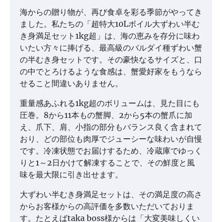
海からの贈り物が、再び食卓を彩る季節がやってき
ました。私たちの「超特大10Lボイル大ずわい半む
き身満足セット1kg超」は、海の恵みを存分に味わ
いたい方々に捧げる、最高級のバルダイ種ずわい蟹
の半むき身セットです。その豪快なるサイズと、口
の中でとろけるような食感は、蟹愛好家をもうなら
せること間違いありません。
重量感あふれる1kg超のボリュームは、見た目にも
圧巻。8から11本もの蟹脚、2から5本の蟹爪に加
え、爪下、肩、小指の部分もバランス良く含まれて
おり、どの部位も肉厚でジューシーな味わいが自慢
です。冷凍状態でお届けするため、冷蔵庫でゆっく
りと1～2日かけて解凍することで、その鮮度と風
味を最大限に引き出せます。
大ずわい半むき身満足セットは、その満足度の高さ
からお客様からの高評価を多数いただいておりま
す。たとえばtaka boss様からは「大変美味しくい