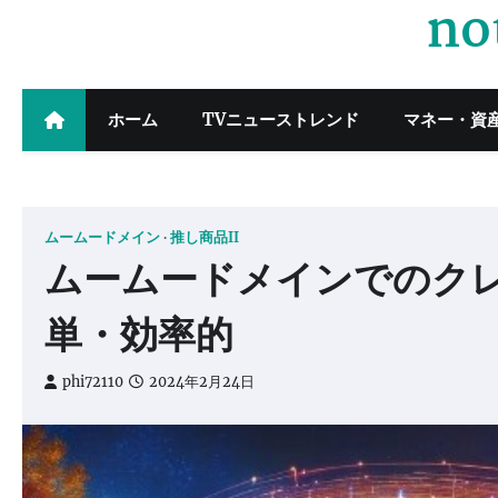
no
Skip
to
content
ホーム
TVニューストレンド
マネー・資
ムームードメイン
推し商品II
ムームードメインでのク
単・効率的
phi72110
2024年2月24日