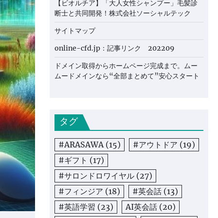
【ビオルチア】「大人女性シャンプー」毛髪診
断士と共同開発！株式会社ソーシャルテック
サイトマップ
online-cfd.jp：記事リンク 202209
ドメイン取得からホームページ完成まで。ムー
ムードメインなら“全部まとめて”安心スタート
タグ
#ARASAWA
(15)
#アウトドア
(19)
#ギフト
(17)
#サロンドロワイヤル
(27)
#フィンジア
(18)
#英会話
(13)
#英語学習
(23)
AI英会話
(20)