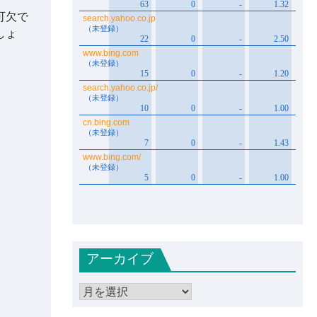
可欠で
しょ
アーカイブ
ア
ー