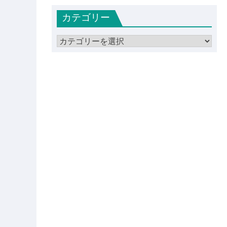
カ
カテゴリー
イ
ブ
カ
テ
ゴ
リ
ー