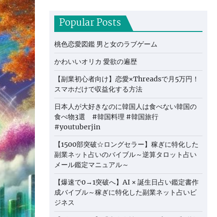
Popular Posts
桃色恋愛図鑑 男と女のラブゲーム
かわいいオリカ 愛欲の遍歴
【副業初心者向け】恋愛×Threadsで月5万円！
スマホだけで収益化する方法
日本人が大好きなのに韓国人は食べない韓国の
食べ物3選 #韓国料理 #韓国旅行
#youtuberjin
【1500部突破☆ロングセラー】稼ぎに特化した
副業ネット占いのバイブル～逆算タロット占い
メール鑑定マニュアル～
【爆速で0→1突破へ】AI × 誕生日占い鑑定書作
成バイブル～稼ぎに特化した副業ネット占いビ
ジネス