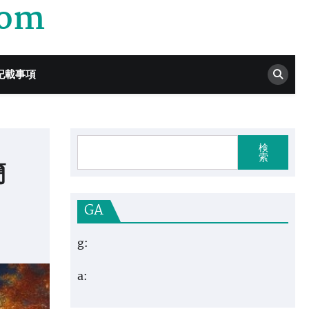
com
記載事項
検
索
簡
GA
g:
a: