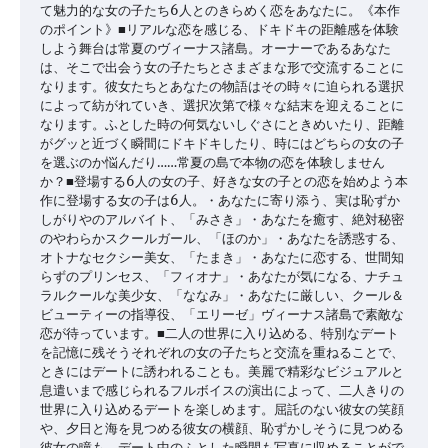
て魅力的な女の子たち6人とのきらめく恋をあなたに。《本作
のポイント》■リアルな恋を感じる、ドキドキの距離感を体験
しよう舞台は常夏のヴィーナス諸島。オーナーであるあなた
は、そこで出会う女の子たちとさまざまな形で交流することに
なります。彼女たちとあなたの物語はその時々に迫られる選択
によって紡がれていき、選択次第で様々な結末を迎えることに
なります。ふとした時の何気ないしぐさにときめいたり、距離
がグッと近づく瞬間にドキドキしたり、時にはどちらの女の子
を選ぶのか悩んだり……常夏の島で本物の恋を体験しません
か？■登場する6人の女の子、好きな女の子との恋を始めよう本
作に登場する女の子は6人。・あなたに寄り添う、実は恥ずか
しがりやのアルバイト、「みさき」・あなたを癒す、絶対秘密
のやわらかスクールガール、「ほのか」・あなたを誘惑する、
オトナなセクシー美女、「たまき」・あなたに恋する、世間知
らずのプリンセス、「フィオナ」・あなたが気になる、ナチュ
ラルクールな美少女、「ななみ」・あなたに厳しい、クール＆
ビューティーの指導役、「エリーゼ」ヴィーナス諸島で素敵な
恋が待っています。■二人の世界に入り込める、特別なデート
を記憶に残そうそれぞれの女の子たちと交流を重ねることで、
ときにはデートに誘われることも。美麗で精彩なビジュアルと
息遣いまで感じられるフルボイスの演出によって、二人きりの
世界に入り込めるデートを楽しめます。屈託のない彼女の笑顔
や、夕日と海を見つめる彼女の横顔、恥ずかしそうに見つめる
彼女の瞳も。デート中のふとした瞬間も写真に収めることがで