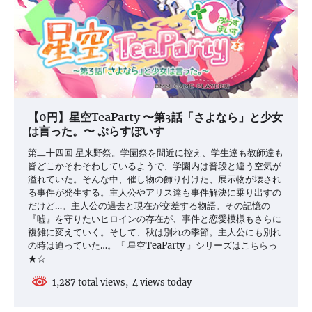
【0円】星空TeaParty 〜第3話「さよなら」と少女
は言った。〜 ぷらすぼいす
第二十四回 星来野祭。学園祭を間近に控え、学生達も教師達も
皆どこかそわそわしているようで、学園内は普段と違う空気が
溢れていた。そんな中、催し物の飾り付けた、展示物が壊され
る事件が発生する。主人公やアリス達も事件解決に乗り出すの
だけど…。主人公の過去と現在が交差する物語。その記憶の
『嘘』を守りたいヒロインの存在が、事件と恋愛模様もさらに
複雑に変えていく。そして、秋は別れの季節。主人公にも別れ
の時は迫っていた…。『 星空TeaParty 』シリーズはこちらっ
★☆
1,287 total views, 4 views today