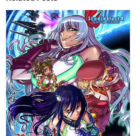
ー
シ
ョ
ン