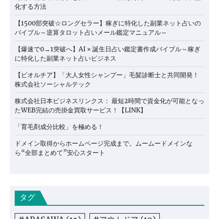
化する方法
【1500部突破☆ロングセラー】稼ぎに特化した副業ネット占いの
バイブル～逆算タロット占いメール鑑定マニュアル～
【爆速で0→1突破へ】AI × 誕生日占い鑑定書作成バイブル～稼ぎ
に特化した副業ネット占いビジネス
【ビオルチア】「大人女性シャンプー」毛髪診断士と共同開発！
株式会社ソーシャルテック
株式会社日本ビジネスリンクス： 最短2時間で資金化が可能となっ
たWEB完結の売掛金買取サービス！【LINK】
「育毛剤成分比較」を極める！
ドメイン取得からホームページ完成まで。ムームードメインな
ら“全部まとめて”安心スタート
タグ