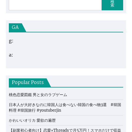
検
索
GA
g:
a:
Popular Posts
桃色恋愛図鑑 男と女のラブゲーム
日本人が大好きなのに韓国人は食べない韓国の食べ物3選 #韓国
料理 #韓国旅行 #youtuberjin
かわいいオリカ 愛欲の遍歴
【副業初心者向け】恋愛×Threadsで月5万円！スマホだけで収益