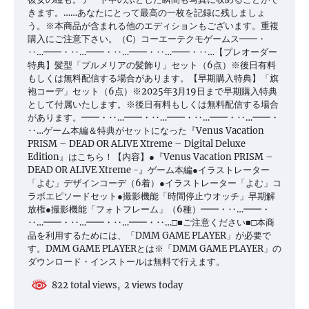
きます。……あなたにとって最高の一枚を記録に残しましょ
う。※本商品が含まれる他のエディションもございます。重複
購入にご注意下さい。（C）コーエーテクモゲームス━━・
‥…━━・‥…━━・‥…━━・‥…━━・‥…【プレオーダー
特典】髪型「プルメリアの髪飾り」セット（6点）※後日有料
もしくは無料配信する場合があります。【早期購入特典】「旗
袍コーデ」セット（6点）※2025年3月19日まで早期購入特典
として付属いたします。※後日有料もしくは無料配信する場合
があります。━━・‥…━━・‥…━━・‥…━━・‥…━━・
‥…ゲーム本編＆特典がセットになった『Venus Vacation
PRISM – DEAD OR ALIVE Xtreme – Digital Deluxe
Edition』はこちら！【内容】●『Venus Vacation PRISM –
DEAD OR ALIVE Xtreme -』ゲーム本編●イラストレーター
「よむ」デザインコーデ（6着）●イラストレーター「よむ」コ
ラボエピソードセット●撮影機能「時間停止ウオッチ」早期解
放権●撮影機能「フォトフレーム」（6種）━━・‥…━━・
‥…━━・‥…━━・‥…━━・‥…□■ご注意ください■□本商
品を利用するためには、「DMM GAME PLAYER」が必要で
す。DMM GAME PLAYERとは※「DMM GAME PLAYER」の
ダウンロード・インストールは無料で行えます。
822 total views, 2 views today