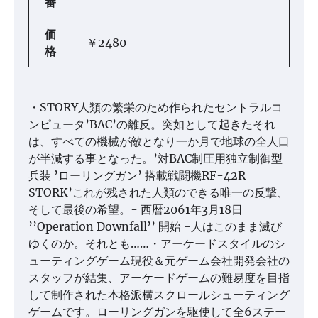
番
価
￥2480
格
・STORY人類の繁栄のため作られたセントラルコ
ンピュータ’BAC’の離反。突如として起きたそれ
は、すべての機械が敵となり一か月で地球の全人口
が半減する事となった。’対BAC制圧用独立制御型
兵装 ’ローリングガン’ 搭載戦闘機RF-42R
STORK’これが残された人類のできる唯一の反撃、
そして最後の希望。- 西暦2061年3月18日
’’Operation Downfall’’ 開始 -人はこのまま滅び
ゆくのか。それとも……・アーケードスタイルのシ
ューティングゲーム現役＆元ゲーム会社開発会社の
スタッフが結集、アーケードゲームの難易度を目指
して制作された本格派横スクロールシューティング
ゲームです。ローリングガンを駆使して全6ステー