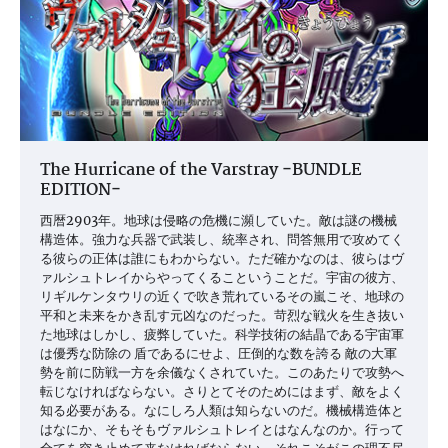
The Hurricane of the Varstray −BUNDLE
EDITION−
西暦2903年。地球は侵略の危機に瀕していた。敵は謎の機械
構造体。強力な兵器で武装し、統率され、問答無用で攻めてく
る彼らの正体は誰にもわからない。ただ確かなのは、彼らはヴ
ァルシュトレイからやってくるこということだ。宇宙の彼方、
リギルケンタウリの近くで吹き荒れているその嵐こそ、地球の
平和と未来をかき乱す元凶なのだった。苛烈な戦火を生き抜い
た地球はしかし、疲弊していた。科学技術の結晶である宇宙軍
は優秀な防除の 盾であるにせよ、圧倒的な数を誇る 敵の大軍
勢を前に防戦一方を余儀なくされていた。このあたりで攻勢へ
転じなければならない。さりとてそのためにはまず、敵をよく
知る必要がある。なにしろ人類は知らないのだ。機械構造体と
はなにか、そもそもヴァルシュトレイとはなんなのか。行って