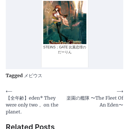
STEINS；GATE 比翼恋理の
だーりん
Tagged
メビウス
投
⟵
⟶
【全年齢】eden* They
楽園の艦隊 〜The Fleet Of
稿
were only two， on the
An Eden〜
ナ
planet.
ビ
Related Posts
ゲ