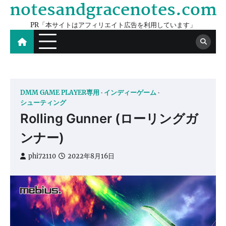
notesandgracenotes.com
Skip
to
PR「本サイトはアフィリエイト広告を利用しています」
content
DMM GAME PLAYER専用
インディーゲーム
シューティング
Rolling Gunner (ローリングガ
ンナー)
phi72110
2022年8月16日