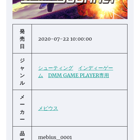
発
売
2020-07-22 10:00:00
日
ジ
ャ
シューティング
インディーゲー
ン
ム
DMM GAME PLAYER専用
ル
メ
ー
メビウス
カ
ー
品
mebius_0001