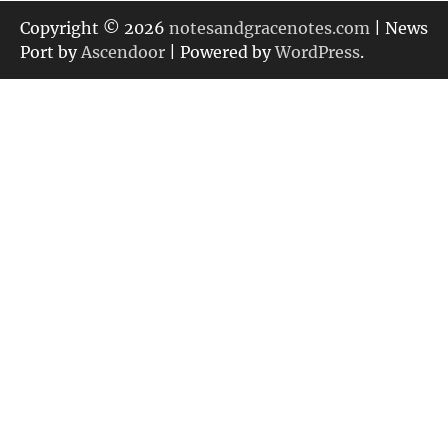
ゴ
リ
Copyright © 2026
notesandgracenotes.com
| News
ー
Port by
Ascendoor
| Powered by
WordPress
.