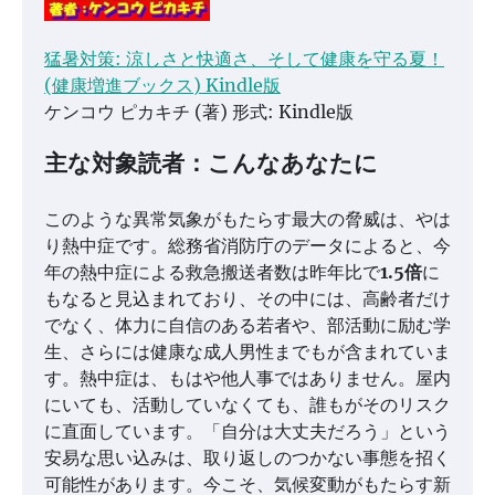
猛暑対策: 涼しさと快適さ、そして健康を守る夏！
(健康増進ブックス) Kindle版
ケンコウ ピカキチ (著) 形式: Kindle版
主な対象読者：こんなあなたに
このような異常気象がもたらす最大の脅威は、やは
り熱中症です。総務省消防庁のデータによると、今
年の熱中症による救急搬送者数は昨年比で
1.5倍
に
もなると見込まれており、その中には、高齢者だけ
でなく、体力に自信のある若者や、部活動に励む学
生、さらには健康な成人男性までもが含まれていま
す。熱中症は、もはや他人事ではありません。屋内
にいても、活動していなくても、誰もがそのリスク
に直面しています。「自分は大丈夫だろう」という
安易な思い込みは、取り返しのつかない事態を招く
可能性があります。今こそ、気候変動がもたらす新