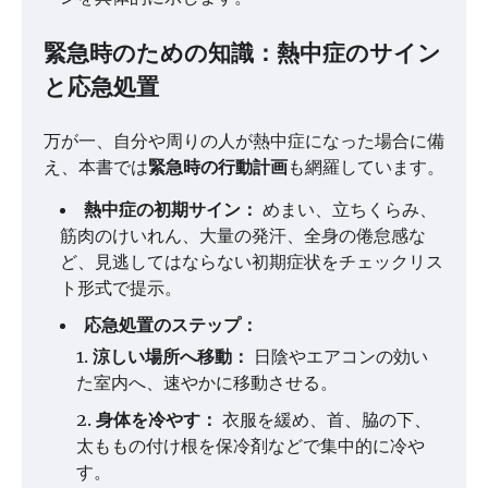
緊急時のための知識：熱中症のサイン
と応急処置
万が一、自分や周りの人が熱中症になった場合に備
え、本書では
緊急時の行動計画
も網羅しています。
熱中症の初期サイン：
めまい、立ちくらみ、
筋肉のけいれん、大量の発汗、全身の倦怠感な
ど、見逃してはならない初期症状をチェックリス
ト形式で提示。
応急処置のステップ：
涼しい場所へ移動：
日陰やエアコンの効い
た室内へ、速やかに移動させる。
身体を冷やす：
衣服を緩め、首、脇の下、
太ももの付け根を保冷剤などで集中的に冷や
す。