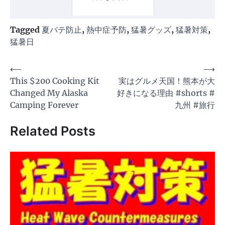
Tagged
夏バテ防止
,
熱中症予防
,
猛暑グッズ
,
猛暑対策
,
猛暑日
投
⟵
⟶
This $200 Cooking Kit
実はグルメ天国！熊本が大
稿
Changed My Alaska
好きになる理由 #shorts #
ナ
Camping Forever
九州 #旅行
ビ
Related Posts
ゲ
ー
シ
ョ
ン