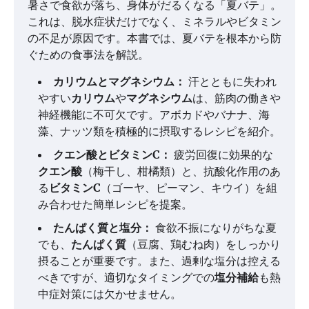
暑さで食欲が落ち、身体がだるくなる「夏バテ」。
これは、脱水症状だけでなく、ミネラルやビタミン
の不足が原因です。本書では、夏バテを根本から防
ぐための食事法を解説。
カリウムとマグネシウム：
汗とともに失われ
やすい
カリウム
や
マグネシウム
は、筋肉の働きや
神経機能に不可欠です。アボカドやバナナ、海
藻、ナッツ類を積極的に摂取するレシピを紹介。
クエン酸とビタミンC：
疲労回復に効果的な
クエン酸
（梅干し、柑橘類）と、抗酸化作用のあ
る
ビタミンC
（ゴーヤ、ピーマン、キウイ）を組
み合わせた簡単レシピを提案。
たんぱく質と塩分：
食欲不振になりがちな夏
でも、
たんぱく質
（豆腐、鶏むね肉）をしっかり
摂ることが重要です。また、過剰な塩分は控える
べきですが、適切なタイミングでの
塩分補給
も熱
中症対策には欠かせません。