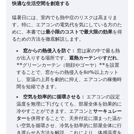
快適な生活空間を創造する
猛暑日には、室内でも熱中症のリスクは高まりま
す。特に、エアコンの電気代を気にしている方のた
めに、本書では
最小限のコストで最大限の効果
を得
るための方法を徹底解説します。
窓からの熱侵入を防ぐ：
窓は家の中で最も熱
が出入りする場所です。
遮熱カーテン
や
すだれ
、
**グリーンカーテン（朝顔やゴーヤ）**を設置
することで、窓からの熱侵入を80%以上カット
し、室温の上昇を劇的に抑え、エアコンの稼働時
間を短縮できます。
空気を効率的に循環させる：
エアコンの設定
温度を無理に下げなくても、部屋全体を効果的に
冷やすことができます。エアコンと
サーキュレー
ター
を併用することで、天井付近に溜まった温か
い空気を循環させ、冷気を効率的に部屋全体に行
き渡らせる方法を解説。これにより、体感温度を