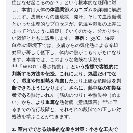
症はなぜ起こるのか？」という根本的な疑問に対
し、本書は人体の
体温調節メカニズム
を詳細に解説
します。皮膚からの熱放散、発汗、そして血液循環
といった生理的なプロセスが、気温や湿度の上昇に
よってどのように破綻していくのかを、分かりやす
い図解とともに説明します。
事例：
35℃、湿度
80%の環境下では、皮膚からの気化熱による冷却
効果が著しく低下し、体内の熱がこもりがちになり
ます。本書では、このような危険な状況を
**「WBGT（暑さ指数）」
という指標で客観的に
判断する方法を伝授。これにより、気温だけでな
く、湿度や輻射熱を考慮した
より正確な危険度
を判
断できるようになります。さらに、熱中症の初期症
状である
熱けいれん（筋肉のつり）
や
熱失神（めま
い）
から、より重篤な
熱射病（意識障害）**に至
るまでの進行段階と、それぞれの段階での正しい対
処法を学ぶことができます。
2. 室内でできる効果的な暑さ対策：小さな工夫で