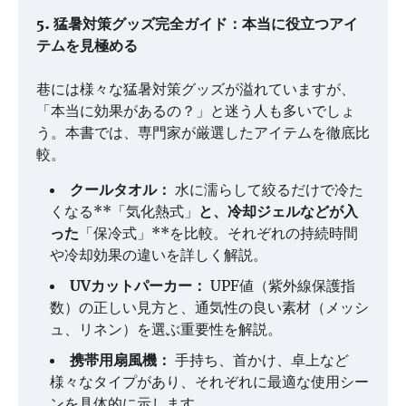
5. 猛暑対策グッズ完全ガイド：本当に役立つアイ
テムを見極める
巷には様々な猛暑対策グッズが溢れていますが、
「本当に効果があるの？」と迷う人も多いでしょ
う。本書では、専門家が厳選したアイテムを徹底比
較。
クールタオル：
水に濡らして絞るだけで冷た
くなる**「気化熱式」
と、冷却ジェルなどが入
った
「保冷式」**を比較。それぞれの持続時間
や冷却効果の違いを詳しく解説。
UVカットパーカー：
UPF値（紫外線保護指
数）の正しい見方と、通気性の良い素材（メッシ
ュ、リネン）を選ぶ重要性を解説。
携帯用扇風機：
手持ち、首かけ、卓上など
様々なタイプがあり、それぞれに最適な使用シー
ンを具体的に示します。