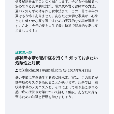
せる秘訣を余すことなく紹介します。子どもや高齢者も
安心できる具体的な対策、電気代を賢く節約する方法、
夏バテ知らずの体を作る食事法まで、この一冊で今年の
夏はもう怖くありません。あなたと大切な家族が、心身
ともに健やかな夏を過ごすための実践的な知識が満載で
す。さあ、今年の夏を人生で最も快適で健康的な夏に変
えましょう！」
線状降水帯
線状降水帯が熱中症を招く？ 知っておきたい
危険性と対策
pikakichi2015@gmail.com
2025年8月21日
暑い季節に突然発生する線状降水帯。実は、この現象が
熱中症のリスクを高めることがあります。記事では、線
状降水帯のメカニズムと、それによって引き起こされる
熱中症の症状や対策について詳しく解説。あなたの身を
守るための知識と行動を学びましょう。