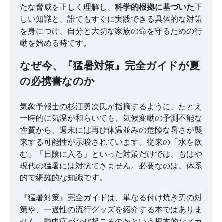
たな脅威を正しく理解し、
科学的根拠に基づいた
正
しい知識と、誰でもすぐに実践できる具体的な対策
を身につけ、自分と大切な家族の命を守るための行
動を始める時です。
なぜ今、『猛暑対策』完全ガイドが夏
の必携書なのか
気象予報士の杉江勇次氏が指摘するように、たとえ
一時的に気温が和らいでも、気候変動の予測不能な
性質から、週末には再び体温並みの危険な暑さが襲
来する可能性が示唆されています。従来の「水を飲
む」「日陰に入る」といった対策だけでは、もはや
現代の猛暑には対抗できません。必要なのは、体系
的で網羅的な知識です。
『猛暑対策』完全ガイドは、単なる付け焼き刃の対
策や、一過性の流行グッズを紹介する本ではありま
せん。熱中症がなぜ起こるのかという根本的なメカ