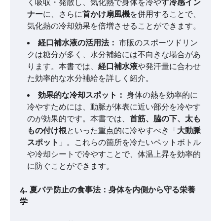
く吸収・発散し、気化熱で身体を冷やす
冷感イン
ナー
に、さらに
首かけ扇風機
を併用することで、
気化熱の冷却効果を倍増させることができます。
経口補水液の活用法：
市販のスポーツドリン
クは糖分が多く、水分補給には不向きな場合があ
ります。本書では、
経口補水液
や発汗量に合わせ
た効率的な水分補給を詳しく紹介。
効果的な冷却スポット：
身体の熱を効率的に
冷やすためには、動脈が体表に近い部分を冷やす
のが効果的です。本書では、
首筋、脇の下、太も
もの付け根
といった重点的に冷やすべき「
大動脈
スポット
」。これらの箇所を冷たいペットボトル
や冷却シートで冷やすことで、体温上昇を効率的
に防ぐことができます。
4. 夏バテ防止の食事法：身体を内側から守る栄養
学