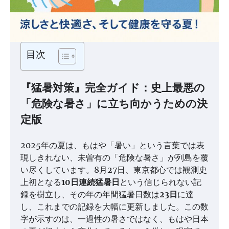
目次
『猛暑対策』完全ガイド：史上最悪の
「危険な暑さ」に立ち向かうための決
定版
2025年の夏は、もはや「暑い」という言葉では表
現しきれない、未曽有の「危険な暑さ」が列島を覆
い尽くしています。8月27日、東京都心では観測史
上初となる
10日連続猛暑日
という信じられない記
録を樹立し、その年の年間猛暑日数は
23日
に達
し、これまでの記録を大幅に更新しました。この数
字が示すのは、一過性の暑さではなく、もはや日本