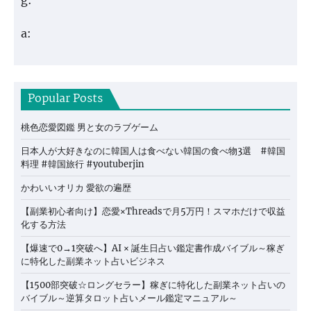
g:
a:
Popular Posts
桃色恋愛図鑑 男と女のラブゲーム
日本人が大好きなのに韓国人は食べない韓国の食べ物3選 #韓国
料理 #韓国旅行 #youtuberjin
かわいいオリカ 愛欲の遍歴
【副業初心者向け】恋愛×Threadsで月5万円！スマホだけで収益
化する方法
【爆速で0→1突破へ】AI × 誕生日占い鑑定書作成バイブル～稼ぎ
に特化した副業ネット占いビジネス
【1500部突破☆ロングセラー】稼ぎに特化した副業ネット占いの
バイブル～逆算タロット占いメール鑑定マニュアル～