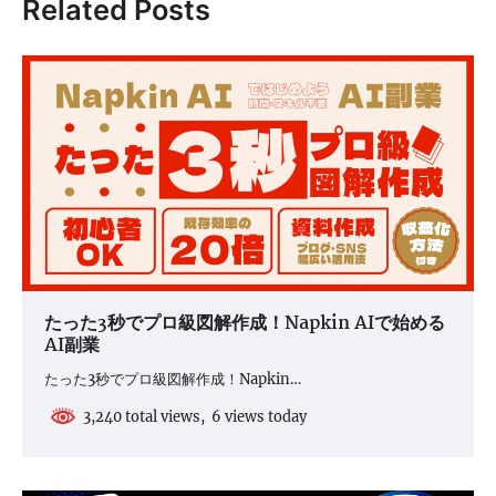
Related Posts
ー
シ
ョ
ン
たった3秒でプロ級図解作成！Napkin AIで始める
AI副業
たった3秒でプロ級図解作成！Napkin…
3,240 total views, 6 views today