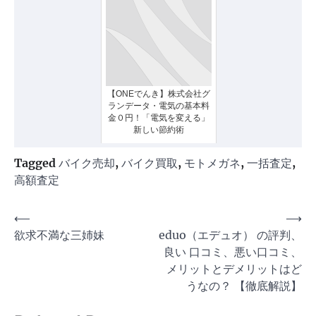
【ONEでんき】株式会社グ
ランデータ・電気の基本料
金０円！「電気を変える」
新しい節約術
Tagged
バイク売却
,
バイク買取
,
モトメガネ
,
一括査定
,
高額査定
投
⟵
⟶
欲求不満な三姉妹
eduo（エデュオ） の評判、
稿
良い 口コミ、悪い口コミ、
ナ
メリットとデメリットはど
ビ
うなの？ 【徹底解説】
ゲ