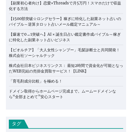
【副業初心者向け】恋愛×Threadsで月5万円！スマホだけで収益
化する方法
【1500部突破☆ロングセラー】稼ぎに特化した副業ネット占いの
バイブル～逆算タロット占いメール鑑定マニュアル～
【爆速で0→1突破へ】AI × 誕生日占い鑑定書作成バイブル～稼ぎ
に特化した副業ネット占いビジネス
【ビオルチア】「大人女性シャンプー」毛髪診断士と共同開発！
株式会社ソーシャルテック
株式会社日本ビジネスリンクス： 最短2時間で資金化が可能となっ
たWEB完結の売掛金買取サービス！【LINK】
「育毛剤成分比較」を極める！
ドメイン取得からホームページ完成まで。ムームードメインな
ら“全部まとめて”安心スタート
タグ