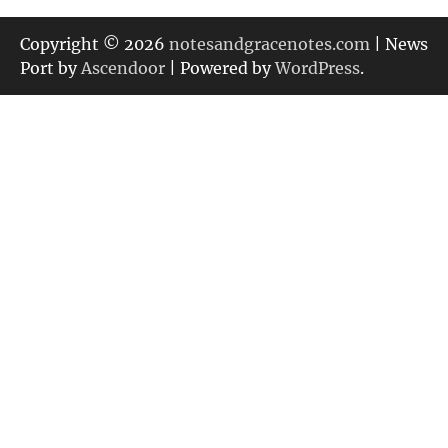
ゴ
リ
Copyright © 2026
notesandgracenotes.com
| News
ー
Port by
Ascendoor
| Powered by
WordPress
.