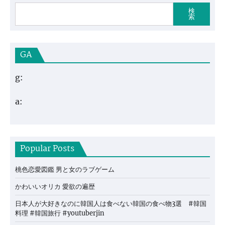
検
索
GA
g:
a:
Popular Posts
桃色恋愛図鑑 男と女のラブゲーム
かわいいオリカ 愛欲の遍歴
日本人が大好きなのに韓国人は食べない韓国の食べ物3選 #韓国
料理 #韓国旅行 #youtuberjin