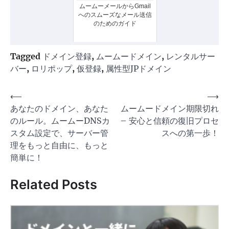
ムームーメールからGmail
へのスムーズなメール送信
のためのガイド
Tagged
ドメイン登録
,
ムームードメイン
,
レンタルサー
バー
,
ロリポップ
,
仮登録
,
属性型JPドメイン
投
⟵
⟶
あなたのドメイン、あなた
ムームードメイン期限切れ
稿
のルール。ムームーDNSカ
– 安心と信頼の復旧プロセ
ナ
スタム設定で、サーバー管
スへの第一歩！
ビ
理をもっと自由に、もっと
ゲ
簡単に！
ー
Related Posts
シ
ョ
ン