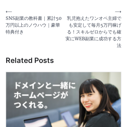
投
⟵
⟶
SNS副業の教科書｜累計50
乳児抱えたワンオペ主婦で
稿
万円以上のノウハウ｜豪華
も安定して毎月5万円稼げ
ナ
特典付き
る！スキルゼロからでも確
ビ
実にWEB副業に成功する方
ゲ
法
ー
Related Posts
シ
ョ
ン