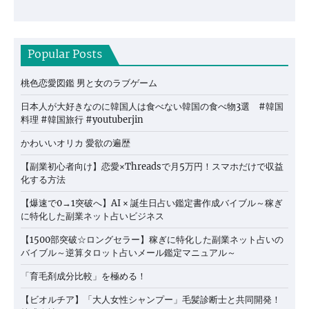
Popular Posts
桃色恋愛図鑑 男と女のラブゲーム
日本人が大好きなのに韓国人は食べない韓国の食べ物3選 #韓国
料理 #韓国旅行 #youtuberjin
かわいいオリカ 愛欲の遍歴
【副業初心者向け】恋愛×Threadsで月5万円！スマホだけで収益
化する方法
【爆速で0→1突破へ】AI × 誕生日占い鑑定書作成バイブル～稼ぎ
に特化した副業ネット占いビジネス
【1500部突破☆ロングセラー】稼ぎに特化した副業ネット占いの
バイブル～逆算タロット占いメール鑑定マニュアル～
「育毛剤成分比較」を極める！
【ビオルチア】「大人女性シャンプー」毛髪診断士と共同開発！