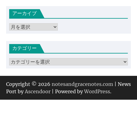
アーカイブ
ア
ー
カ
カテゴリー
イ
ブ
カ
テ
ゴ
リ
Copyright © 2026
notesandgracenotes.com
| News
ー
Port by
Ascendoor
| Powered by
WordPress
.