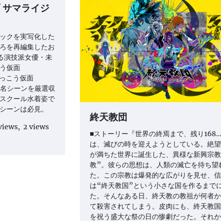
 サマライジ
ックを実写化した
ろを再編集したお
る演技派女優・未
う仮面
けっこう仮面
から名シーンを厳選収
スクール水着姿で
シーンは必見。
終天教団
 views, 2 views
■ストーリー『世界の終焉まで、残り168
は、滅びの時を迎えようとしている。絶望
が満ちた世界に誕生した、異様な新興宗教
教”。彼らの思想は、人類の滅亡を待ち望
た。この宗教は爆発的な広がりを見せ、信
は“終天教国”という小さな国を作るまで
た。そんなある日、終天教の教祖が何者か
て殺害されてしまう。皮肉にも、終天教国
を祝う盛大な祭の日の惨劇だった。それか