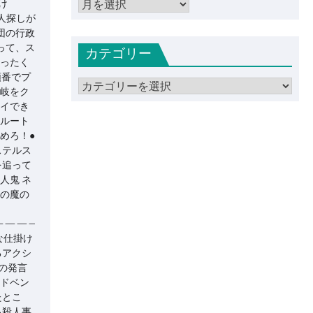
ア
け
人探しが
ー
団の行政
カ
って、ス
カテゴリー
イ
ったく
ブ
順番でプ
カ
岐をク
テ
イでき
ゴ
ルート
リ
めろ！●
ステルス
ー
を追って
人鬼 ネ
の魔の
———–
な仕掛け
るアクシ
の発言
ドベン
たとこ
る殺人事