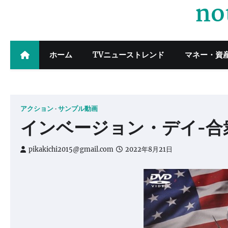
no
Skip
to
content
ホーム
TVニューストレンド
マネー・資
アクション
サンプル動画
インベージョン・デイ-合
pikakichi2015@gmail.com
2022年8月21日