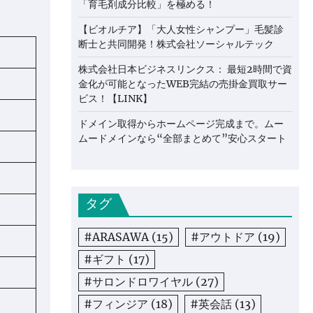
「育毛剤成分比較」を極める！
【ビオルチア】「大人女性シャンプー」毛髪診
断士と共同開発！株式会社ソーシャルテック
株式会社日本ビジネスリンクス： 最短2時間で資
金化が可能となったWEB完結の売掛金買取サー
ビス！【LINK】
ドメイン取得からホームページ完成まで。ムー
ムードメインなら“全部まとめて”安心スタート
タグ
#ARASAWA
(15)
#アウトドア
(19)
#ギフト
(17)
#サロンドロワイヤル
(27)
#フィンジア
(18)
#英会話
(13)