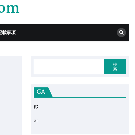
com
記載事項
検
索
GA
g:
a: