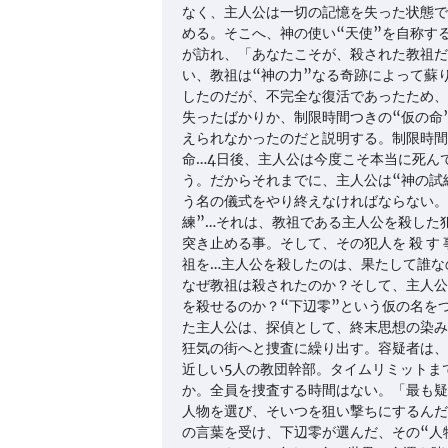
なく、主人公は一切の記憶を失った状態で
める。そこへ、神の使い“天使”を自称す
が訪れ、「あなたこそが、殺された教祖だ
い、教祖は“神の力”なる奇跡によって蘇
したのだが、不完全な復活であったため、
失ったばかりか、制限時間つきの“仮の命
えられなかったのだと説明する。制限時間
命…4日後、主人公は今度こそ本当に死ん
う。だからそれまでに、主人公は“神の試
う名の儀式をやり終えなければならない。
練”…それは、教祖である主人公を殺した
突き止める事。そして、その犯人を 殺 す 
祖を…主人公を殺したのは、果たして誰な
なぜ教祖は殺されたのか？そして、主人公
を殺せるのか？“下辺零”という仮の名を
た主人公は、探偵として、終末思想の染み
狂気の街へと捜査に繰り出す。容疑者は、
近しい5人の教団幹部。タイムリミットま
か。全員を捜査する時間はない。「最も疑
人物を選び、そいつを狙い撃ちにするんだ
の言葉を受け、下辺零が選んだ、その“人