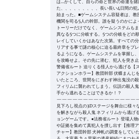
は…かくして、自らの命と世界の命運を賭
た、、、、、、、、、長い長い4日間の犯
始まった。■ゲームシステム容疑者は、教
機関を司る5人の幹部。誰を疑うのかによ
トーリーだけでなく、ゲームシステムもま
異なる5つに分岐する。5つの分岐をどの
レイしていくかはあなた次第。すべての分
リアする事で謎の核心に迫る最終章をプレ
るようになる。ゲームシステムを掌握し、
を攻略せよ。その先に潜む、犯人を突き止
警備省ルート 迫りくる怪人から逃げる【
アクションホラー】教団幹部 伏蝶まんじ
いたところ、世間をにぎわす神出鬼没の殺
フィリムに襲われてしまう。伝説の殺人鬼
手から逃れることはできるか！？
———————————————
見下ろし視点の3Dステージを舞台に様々
を解きながら殺人鬼 ネフィリムから逃げ
ョンゲームです。●法務省ルート 登場人物
や証拠を集めて真犯人を捜し出す【推理ア
チャー】教団幹部 犬神軋の調査をしてい
ろ、大富豪 九々里家の遺産相続にまつわ