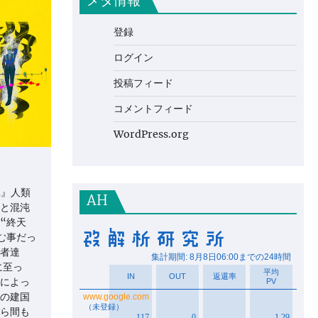
メタ情報
登録
ログイン
投稿フィード
コメントフィード
WordPress.org
…』人類
AH
と混沌
“終天
む事だっ
者達
に至っ
によっ
の建国
ら間も