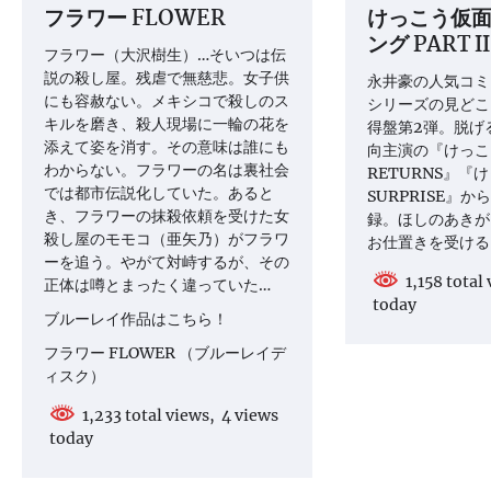
フラワー FLOWER
けっこう仮面
シ
ング PART II
フラワー（大沢樹生）…そいつは伝
ョ
説の殺し屋。残虐で無慈悲。女子供
永井豪の人気コミ
ン
にも容赦ない。メキシコで殺しのス
シリーズの見どこ
キルを磨き、殺人現場に一輪の花を
得盤第2弾。脱げ
添えて姿を消す。その意味は誰にも
向主演の『けっこ
わからない。フラワーの名は裏社会
RETURNS』『
では都市伝説化していた。あると
SURPRISE』
き、フラワーの抹殺依頼を受けた女
録。ほしのあきが
殺し屋のモモコ（亜矢乃）がフラワ
お仕置きを受ける
ーを追う。やがて対峙するが、その
1,158 total
正体は噂とまったく違っていた…
today
ブルーレイ作品はこちら！
フラワー FLOWER （ブルーレイデ
ィスク）
1,233 total views, 4 views
today