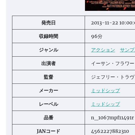
発売日
2013-11-22 10:00:
収録時間
96分
ジャンル
アクション
サンプ
出演者
イーサン・フラワ
監督
ジェフリー・トラ
メーカー
ミッドシップ
レーベル
ミッドシップ
品番
n_1067mpf11491r
JANコード
4562227882310