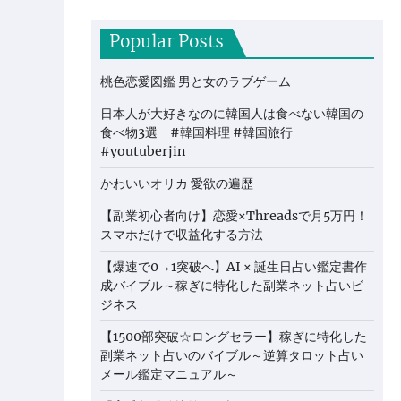
Popular Posts
桃色恋愛図鑑 男と女のラブゲーム
日本人が大好きなのに韓国人は食べない韓国の
食べ物3選 #韓国料理 #韓国旅行
#youtuberjin
かわいいオリカ 愛欲の遍歴
【副業初心者向け】恋愛×Threadsで月5万円！
スマホだけで収益化する方法
【爆速で0→1突破へ】AI × 誕生日占い鑑定書作
成バイブル～稼ぎに特化した副業ネット占いビ
ジネス
【1500部突破☆ロングセラー】稼ぎに特化した
副業ネット占いのバイブル～逆算タロット占い
メール鑑定マニュアル～