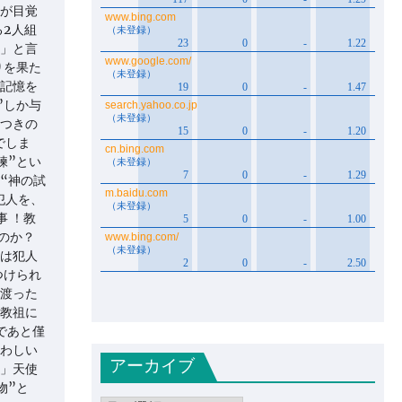
が目覚
る2人組
」と言
りを果た
記憶を
”しか与
つきの
でしま
練”とい
“神の試
犯人を、
事 ！教
のか？
は犯人
つけられ
渡った
教祖に
であと僅
わしい
アーカイブ
」天使
物”と