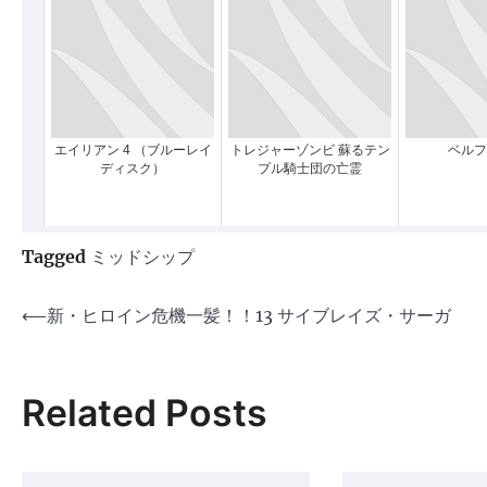
エイリアン 4 （ブルーレイ
トレジャーゾンビ 蘇るテン
ベルフ
ディスク）
プル騎士団の亡霊
Tagged
ミッドシップ
投
⟵
新・ヒロイン危機一髪！！13 サイブレイズ・サーガ
稿
ナ
Related Posts
ビ
ゲ
ー