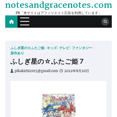
notesandgracenotes.com
Skip
to
PR「本サイトはアフィリエイト広告を利用しています」
content
ふしぎ星の☆ふたご姫
キッズ
テレビ
ファンタジー
原作あり
ふしぎ星の☆ふたご姫 7
pikakichi2015@gmail.com
2022年8月20日