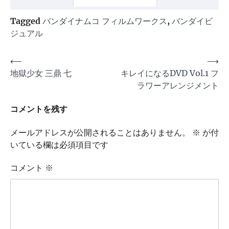
Tagged
バンダイナムコ フィルムワークス
,
バンダイビ
ジュアル
投
⟵
⟶
地獄少女 三鼎 七
キレイになるDVD Vol.1 フ
稿
ラワーアレンジメント
ナ
ビ
コメントを残す
ゲ
メールアドレスが公開されることはありません。
※
が付
ー
いている欄は必須項目です
シ
コメント
※
ョ
ン