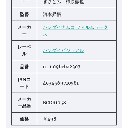
ぎさとみ 柿原徹也
監督
河本昇悟
メーカ
バンダイナムコ フィルムワーク
ー
ス
レーベ
バンダイビジュアル
ル
品番
n_609bcba2307
JANコ
4934569710581
ード
メーカ
BCDR1058
ー品番
価格
￥498