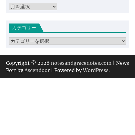
ア
ー
カ
カテゴリー
イ
ブ
カ
テ
ゴ
リ
Copyright © 2026
notesandgracenotes.com
| News
ー
Port by
Ascendoor
| Powered by
WordPress
.