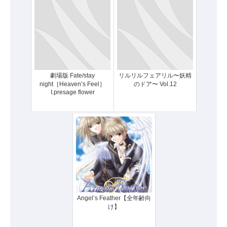
劇場版 Fate/stay
リルリルフェアリル〜妖精
night［Heaven’s Feel］
のドア〜 Vol.12
I.presage flower
Angel’s Feather【全年齢向
け】