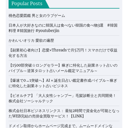
Popular Posts
桃色恋愛図鑑 男と女のラブゲーム
日本人が大好きなのに韓国人は食べない韓国の食べ物3選 #韓国
料理 #韓国旅行 #youtuberjin
かわいいオリカ 愛欲の遍歴
【副業初心者向け】恋愛×Threadsで月5万円！スマホだけで収益
化する方法
【1500部突破☆ロングセラー】稼ぎに特化した副業ネット占いの
バイブル～逆算タロット占いメール鑑定マニュアル～
【爆速で0→1突破へ】AI × 誕生日占い鑑定書作成バイブル～稼ぎ
に特化した副業ネット占いビジネス
【ビオルチア】「大人女性シャンプー」毛髪診断士と共同開発！
株式会社ソーシャルテック
株式会社日本ビジネスリンクス： 最短2時間で資金化が可能となっ
たWEB完結の売掛金買取サービス！【LINK】
ドメイン取得からホームページ完成まで。ムームードメインな