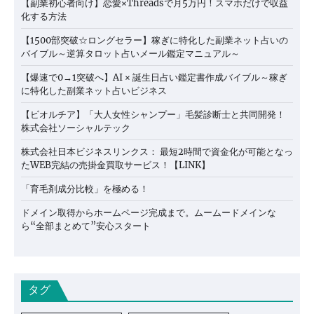
【副業初心者向け】恋愛×Threadsで月5万円！スマホだけで収益
化する方法
【1500部突破☆ロングセラー】稼ぎに特化した副業ネット占いの
バイブル～逆算タロット占いメール鑑定マニュアル～
【爆速で0→1突破へ】AI × 誕生日占い鑑定書作成バイブル～稼ぎ
に特化した副業ネット占いビジネス
【ビオルチア】「大人女性シャンプー」毛髪診断士と共同開発！
株式会社ソーシャルテック
株式会社日本ビジネスリンクス： 最短2時間で資金化が可能となっ
たWEB完結の売掛金買取サービス！【LINK】
「育毛剤成分比較」を極める！
ドメイン取得からホームページ完成まで。ムームードメインな
ら“全部まとめて”安心スタート
タグ