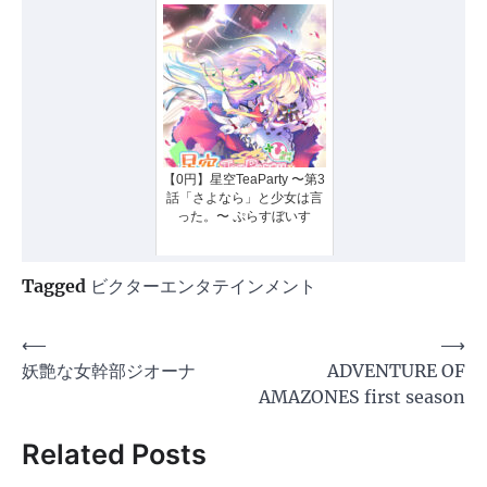
【0円】星空TeaParty 〜第3
話「さよなら」と少女は言
った。〜 ぷらすぼいす
Tagged
ビクターエンタテインメント
投
⟵
⟶
妖艶な女幹部ジオーナ
ADVENTURE OF
稿
AMAZONES first season
ナ
ビ
Related Posts
ゲ