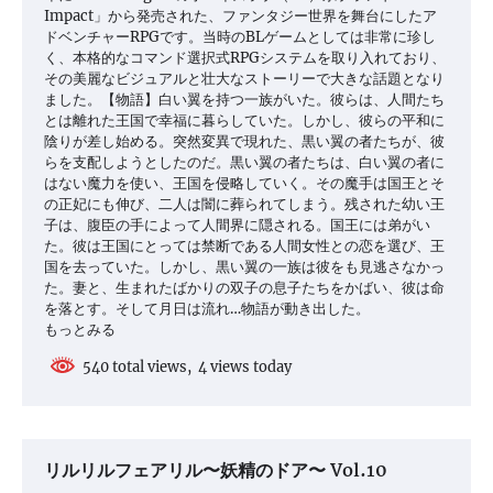
Impact」から発売された、ファンタジー世界を舞台にしたア
ドベンチャーRPGです。当時のBLゲームとしては非常に珍し
く、本格的なコマンド選択式RPGシステムを取り入れており、
その美麗なビジュアルと壮大なストーリーで大きな話題となり
ました。【物語】白い翼を持つ一族がいた。彼らは、人間たち
とは離れた王国で幸福に暮らしていた。しかし、彼らの平和に
陰りが差し始める。突然変異で現れた、黒い翼の者たちが、彼
らを支配しようとしたのだ。黒い翼の者たちは、白い翼の者に
はない魔力を使い、王国を侵略していく。その魔手は国王とそ
の正妃にも伸び、二人は闇に葬られてしまう。残された幼い王
子は、腹臣の手によって人間界に隠される。国王には弟がい
た。彼は王国にとっては禁断である人間女性との恋を選び、王
国を去っていた。しかし、黒い翼の一族は彼をも見逃さなかっ
た。妻と、生まれたばかりの双子の息子たちをかばい、彼は命
を落とす。そして月日は流れ…物語が動き出した。
もっとみる
540 total views, 4 views today
リルリルフェアリル〜妖精のドア〜 Vol.10