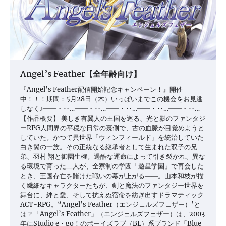
Angel’s Feather【全年齢向け】
『Angel’s Feather配信開始記念キャンペーン！』開催
中！！！期間：5月28日（木）いっぱいまでこの機会をお見逃
しなく♪━━・‥…━━・‥…━━・‥…━━・‥…━━・‥…
【作品概要】 美しき有翼人の王国を巡る、光と影のファンタジ
ーRPG人間界の平穏な日常の裏側で、古の血脈が目覚めようと
していた。かつて異世界「ウィンフィールド」を統治していた
白き翼の一族。その正統なる継承者として生まれた双子の兄
弟、羽村 翔と御園生櫂。過酷な運命によって引き裂かれ、異な
る環境で育った二人が、全寮制の学園「遊星学園」で再会した
とき、王国存亡を賭けた戦いの幕が上がる――。山本和枝が描
く繊細なキャラクターたちが、剣と魔法のファンタジー世界を
舞台に、絆と愛、そして抗えぬ宿命を紡ぎ出すドラマティック
ACT-RPG。“Angel’s Feather（エンジェルズフェザー）’と
は？「Angel’s Feather」（エンジェルズフェザー）は、2003
年にStudio e・go！のボーイズラブ（BL）系ブランド「Blue