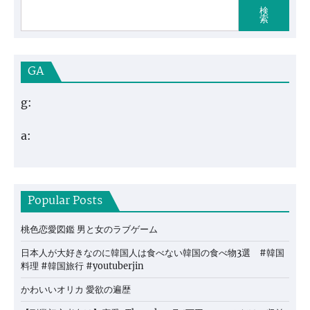
検
索
GA
g:
a:
Popular Posts
桃色恋愛図鑑 男と女のラブゲーム
日本人が大好きなのに韓国人は食べない韓国の食べ物3選 #韓国
料理 #韓国旅行 #youtuberjin
かわいいオリカ 愛欲の遍歴