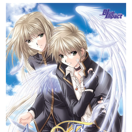
ー
シ
ョ
ン