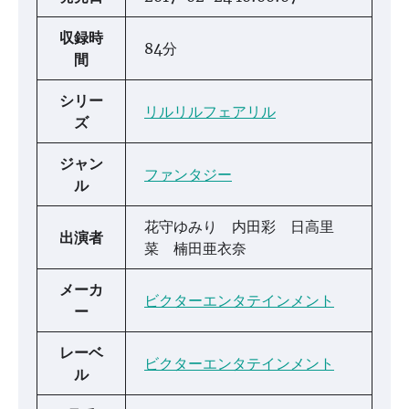
収録時
84分
間
シリー
リルリルフェアリル
ズ
ジャン
ファンタジー
ル
花守ゆみり 内田彩 日高里
出演者
菜 楠田亜衣奈
メーカ
ビクターエンタテインメント
ー
レーベ
ビクターエンタテインメント
ル