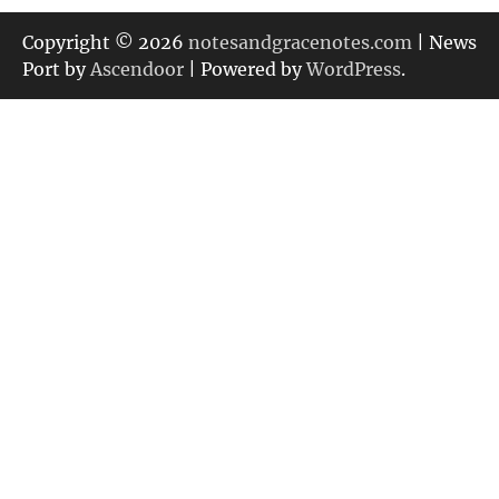
ゴ
リ
Copyright © 2026
notesandgracenotes.com
| News
ー
Port by
Ascendoor
| Powered by
WordPress
.