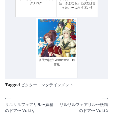
グナロク
話「さよなら」と少女は言
った。〜 ぷらすぼいす
蒼天の彼方 Windows8.1動
作版
Tagged
ビクターエンタテインメント
投
⟵
⟶
リルリルフェアリル〜妖精
リルリルフェアリル〜妖精
稿
のドア〜 Vol.14
のドア〜 Vol.12