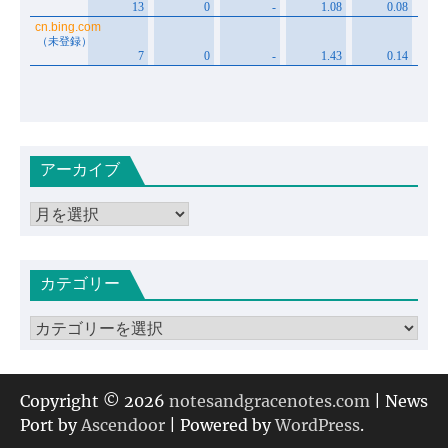
アーカイブ
ア
ー
カ
カテゴリー
イ
ブ
カ
テ
ゴ
リ
Copyright © 2026
notesandgracenotes.com
| News
ー
Port by
Ascendoor
| Powered by
WordPress
.