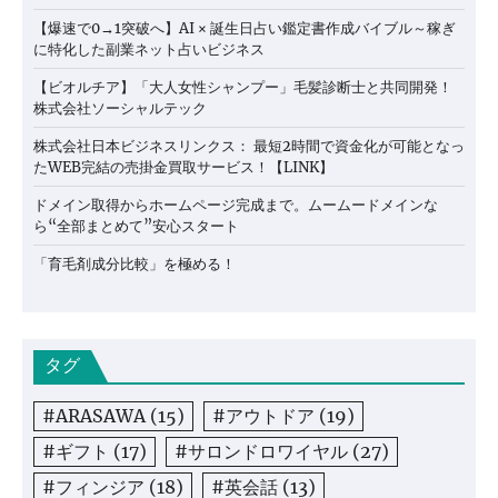
【爆速で0→1突破へ】AI × 誕生日占い鑑定書作成バイブル～稼ぎ
に特化した副業ネット占いビジネス
【ビオルチア】「大人女性シャンプー」毛髪診断士と共同開発！
株式会社ソーシャルテック
株式会社日本ビジネスリンクス： 最短2時間で資金化が可能となっ
たWEB完結の売掛金買取サービス！【LINK】
ドメイン取得からホームページ完成まで。ムームードメインな
ら“全部まとめて”安心スタート
「育毛剤成分比較」を極める！
タグ
#ARASAWA
(15)
#アウトドア
(19)
#ギフト
(17)
#サロンドロワイヤル
(27)
#フィンジア
(18)
#英会話
(13)