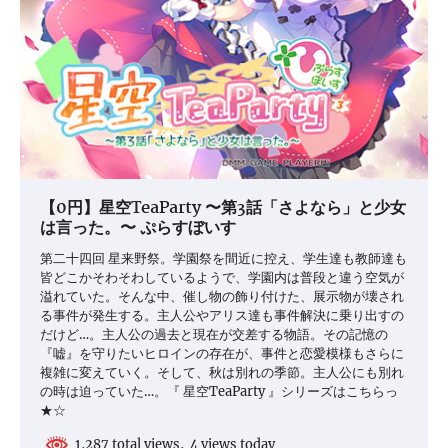
【0円】星空TeaParty 〜第3話「さよなら」と少女
は言った。〜 ぷらすぼいす
第二十四回 星来野祭。学園祭を間近に控え、学生達も教師達も
皆どこかそわそわしているようで、学園内は普段と違う空気が
溢れていた。そんな中、催し物の飾り付けた、展示物が壊され
る事件が発生する。主人公やアリス達も事件解決に乗り出すの
だけど…。主人公の過去と現在が交差する物語。その記憶の
『嘘』を守りたいヒロインの存在が、事件と恋愛模様もさらに
複雑に変えていく。そして、秋は別れの季節。主人公にも別れ
の時は迫っていた…。『 星空TeaParty 』シリーズはこちらっ
★☆
1,287 total views, 4 views today