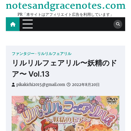
notesandgracenotes.com
Skip
to
PR「本サイトはアフィリエイト広告を利用しています」
content
ファンタジー
リルリルフェアリル
リルリルフェアリル〜妖精のド
ア〜 Vol.13
pikakichi2015@gmail.com
2022年8月20日