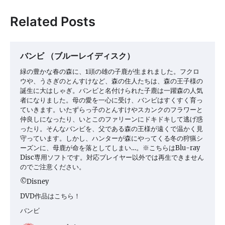
ナ
ビ
Related Posts
ゲ
ー
バンビ （ブルーレイディスク）
シ
緑の豊かな春の森に、1頭の雄の子鹿が生まれました。フクロ
ョ
ウや、うさぎのとんすけなど、森の住人たちは、森の王子様の
誕生に大はしゃぎ。バンビと名付けられた子鹿は一躍森の人気
ン
者になりました。母の愛を一心に受け、バンビはすくすく育っ
ていきます。いたずらっ子のとんすけやスカンクのフラワーと
仲良しになったり、いとこのファリーンにドキドキして逃げ惑
ったり。そんなバンビを、父である森の王様が遠くで温かく見
守っています。しかし、ハンターが森にやってくる冬の狩猟シ
ーズンに、母鹿が命を落としてしまい…。※こちらはBlu-ray
Disc専用ソフトです。対応プレイヤー以外では再生できません
のでご注意ください。
©Disney
DVD作品はこちら！
バンビ