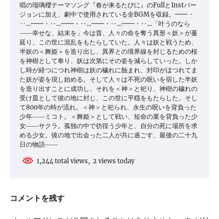
唱の瑠璃櫻テーマソング『春が来るたびに』のFullとInstバー
ジョンに加え、劇中で使用されている全BGMを収録。━━・
‥…━━・‥…━━・‥…━━・‥…━━・‥…「叶うのなら
――幸せな、結末を」今は昔、人々の命を奪う異形＜妖＞が蔓
延り、この世に混乱をもたらしていた。人々は妖と戦うため、
半妖の＜舞姫＞を造り出し、異界との境界線を封じるための桜
を神樹として奉り、妖は次第にその姿を減らしていった。しか
し時が経つにつれ神樹は妖の穢れに蝕まれ、封印がほつれてま
た妖が姿を現し始める。そして人々は不死の呪いを宿した半妖
を造り出すことに成功し、それを＜神＞と祀り、神樹の穢れの
受け皿として彼の地に封じ、この世に平穏をもたらした。そし
て800年の時が流れ。＜神＞と祀られ、永生の呪いを背負った
少年――ミコト。＜舞姫＞として戦い、短命の業を背負った少
女――サクラ。孤独の中で彷徨う少年と、自分の死に場所を求
める少女。彼の地で出会った二人が共に過ごす、最後の二十九
日の物語――
1,244 total views, 2 views today
コメントを残す