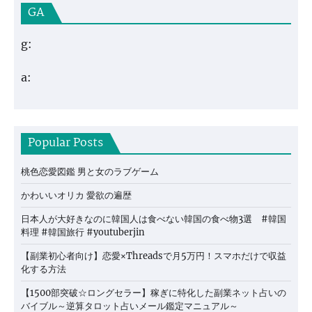
GA
g:
a:
Popular Posts
桃色恋愛図鑑 男と女のラブゲーム
かわいいオリカ 愛欲の遍歴
日本人が大好きなのに韓国人は食べない韓国の食べ物3選 #韓国
料理 #韓国旅行 #youtuberjin
【副業初心者向け】恋愛×Threadsで月5万円！スマホだけで収益
化する方法
【1500部突破☆ロングセラー】稼ぎに特化した副業ネット占いの
バイブル～逆算タロット占いメール鑑定マニュアル～