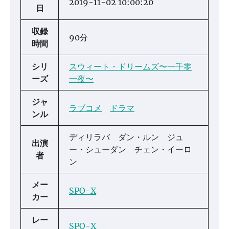
2019-11-02 10:00:20
日
収録
90分
時間
シリ
スウィート・ドリームズ〜一千零
ーズ
一夜〜
ジャ
ラブコメ
ドラマ
ンル
ディリラバ ダン・ルン ジュ
出演
ー・シューダン チェン・イーロ
者
ン
メー
SPO-X
カー
レー
SPO-X