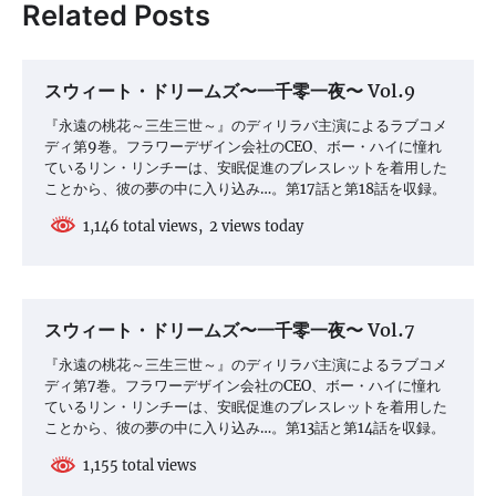
ビ
Related Posts
ゲ
ー
スウィート・ドリームズ〜一千零一夜〜 Vol.9
シ
『永遠の桃花～三生三世～』のディリラバ主演によるラブコメ
ョ
ディ第9巻。フラワーデザイン会社のCEO、ボー・ハイに憧れ
ているリン・リンチーは、安眠促進のブレスレットを着用した
ン
ことから、彼の夢の中に入り込み…。第17話と第18話を収録。
1,146 total views, 2 views today
スウィート・ドリームズ〜一千零一夜〜 Vol.7
『永遠の桃花～三生三世～』のディリラバ主演によるラブコメ
ディ第7巻。フラワーデザイン会社のCEO、ボー・ハイに憧れ
ているリン・リンチーは、安眠促進のブレスレットを着用した
ことから、彼の夢の中に入り込み…。第13話と第14話を収録。
1,155 total views