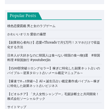
Popular Posts
桃色恋愛図鑑 男と女のラブゲーム
かわいいオリカ 愛欲の遍歴
【副業初心者向け】恋愛×Threadsで月5万円！スマホだけで収益
化する方法
日本人が大好きなのに韓国人は食べない韓国の食べ物3選 #韓国
料理 #韓国旅行 #youtuberjin
【1500部突破☆ロングセラー】稼ぎに特化した副業ネット占いの
バイブル～逆算タロット占いメール鑑定マニュアル～
【爆速で0→1突破へ】AI × 誕生日占い鑑定書作成バイブル～稼ぎ
に特化した副業ネット占いビジネス
【ビオルチア】「大人女性シャンプー」毛髪診断士と共同開発！
株式会社ソーシャルテック
サイトマップ