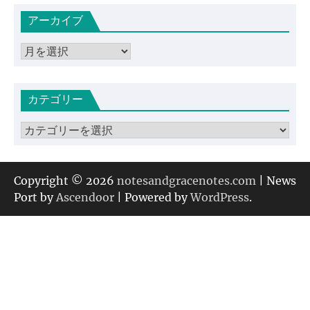
アーカイブ
ア
ー
カ
カテゴリー
イ
ブ
カ
テ
ゴ
リ
Copyright © 2026
notesandgracenotes.com
| News
ー
Port by
Ascendoor
| Powered by
WordPress
.