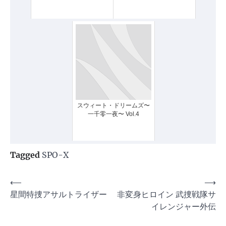
スウィート・ドリームズ〜
一千零一夜〜 Vol.4
Tagged
SPO-X
投
⟵
⟶
星間特捜アサルトライザー
非変身ヒロイン 武捜戦隊サ
稿
イレンジャー外伝
ナ