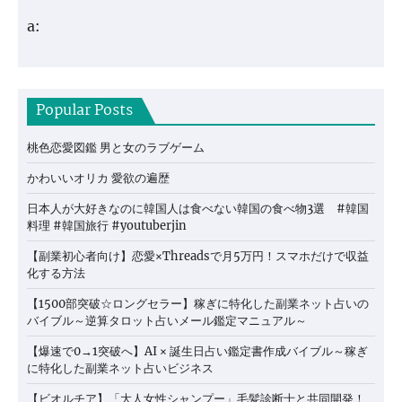
a:
Popular Posts
桃色恋愛図鑑 男と女のラブゲーム
かわいいオリカ 愛欲の遍歴
日本人が大好きなのに韓国人は食べない韓国の食べ物3選 #韓国
料理 #韓国旅行 #youtuberjin
【副業初心者向け】恋愛×Threadsで月5万円！スマホだけで収益
化する方法
【1500部突破☆ロングセラー】稼ぎに特化した副業ネット占いの
バイブル～逆算タロット占いメール鑑定マニュアル～
【爆速で0→1突破へ】AI × 誕生日占い鑑定書作成バイブル～稼ぎ
に特化した副業ネット占いビジネス
【ビオルチア】「大人女性シャンプー」毛髪診断士と共同開発！