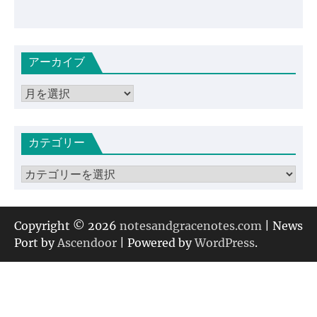
アーカイブ
ア
ー
カ
カテゴリー
イ
ブ
カ
テ
ゴ
リ
Copyright © 2026
notesandgracenotes.com
| News
ー
Port by
Ascendoor
| Powered by
WordPress
.