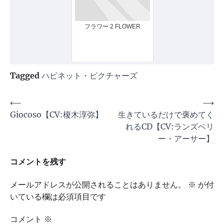
フラワー 2 FLOWER
Tagged
ハピネット・ピクチャーズ
投
⟵
⟶
Giocoso【CV:榎木淳弥】
生きているだけで褒めてく
稿
れるCD【CV:ランズベリ
ナ
ー・アーサー】
ビ
コメントを残す
ゲ
ー
メールアドレスが公開されることはありません。
※
が付
シ
いている欄は必須項目です
ョ
コメント
※