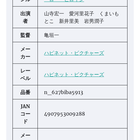
出演
山寺宏一 愛河里花子 くまいも
者
とこ 新井里美 岩男潤子
監督
亀垣一
メー
ハピネット・ピクチャーズ
カー
レー
ハピネット・ピクチャーズ
ベル
品番
n_627biba5913
JAN
コー
4907953009288
ド
メー