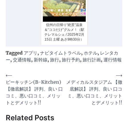
信州の日帰り“絶景”温泉
＆“ココだけ”グルメ！（駅
テレマルシェ / 2025年2月
15日 土曜 あさ9時30分）
Tagged
アプリ
,
ナビタイムトラベル
,
ホテル
,
レンタカ
ー
,
交通情報
,
新幹線
,
旅行
,
旅行予約
,
旅行計画
,
運行情報
投
⟵
⟶
ビーキッチン(B-Kitchen)
メディカルスタジアム 【徹
稿
【徹底解説】 評判、良い 口
底解説】 評判、良い 口コ
ナ
コミ、悪い口コミ、メリッ
ミ、悪い口コミ、メリット
ビ
トとデメリット!!
とデメリット!!
ゲ
Related Posts
ー