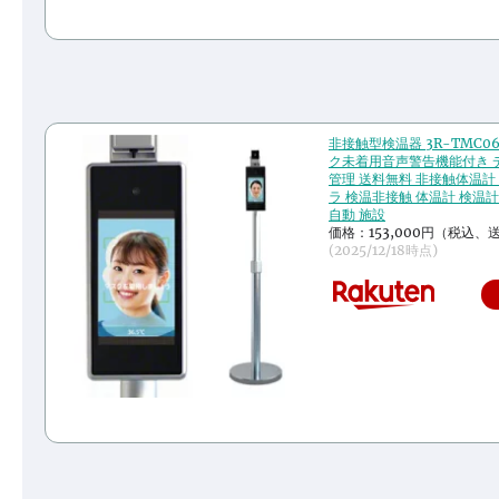
非接触型検温器 3R-TMC06
ク未着用音声警告機能付き 
管理 送料無料 非接触体温計
ラ 検温非接触 体温計 検温計
自動 施設
価格：153,000円（税込、
(2025/12/18時点)