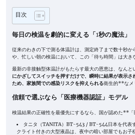
目次
毎日の検温を劇的に変える「1秒の魔法」
従来のわきの下で測る体温計は、測定終了まで数十秒か
や、忙しい朝の検温において、この「待ち時間」は大き
最新の非接触型体温計がもたらす最大の恩恵は、なんとい
にかざしてスイッチを押すだけで、瞬時に結果が表示さ
ため、家族間での感染リスクを抑えられる
衛生的**な
信頼で選ぶなら「医療機器認証」モデル
検温結果の正確性を最優先にするなら、国が認めた**「
タニタ（TANITA）BT-543 / BT-544
クライト付きの大型液晶は、夜中の暗い部屋でもお子