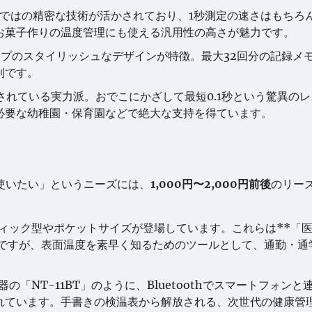
ならではの精密な技術が活かされており、1秒測定の速さはもちろ
お菓子作りの温度管理にも使える汎用性の高さが魅力です。
イプのスタイリッシュなデザインが特徴。最大32回分の記録メ
利です。
採用されている実力派。おでこにかざして最短0.1秒という驚異の
必要な幼稚園・保育園などで絶大な支持を得ています。
使いたい」というニーズには、
1,000円〜2,000円前後
のリー
ィック型やポケットサイズが登場しています。これらは**「
いですが、表面温度を素早く知るためのツールとして、通勤・通
器の「NT-11BT」のように、Bluetoothでスマートフォンと
れています。手書きの検温表から解放される、次世代の健康管