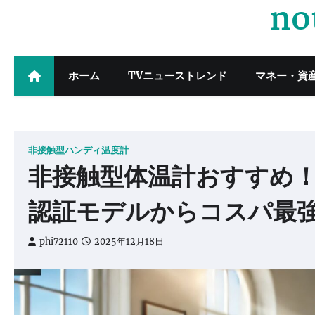
no
Skip
to
content
ホーム
TVニューストレンド
マネー・資
非接触型ハンディ温度計
非接触型体温計おすすめ
認証モデルからコスパ最
phi72110
2025年12月18日