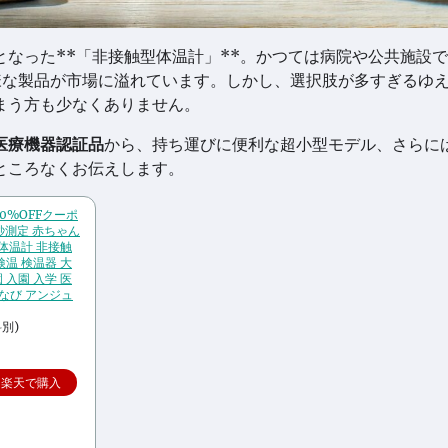
なった**「非接触型体温計」**。かつては病院や公共施設
多様な製品が市場に溢れています。しかし、選択肢が多すぎるゆ
まう方も少なくありません。
医療機器認証品
から、持ち運びに便利な超小型モデル、さらに
ところなくお伝えします。
50%OFFクーポ
秒測定 赤ちゃん
体温計 非接触
検温 検温器 大
 入園 入学 医
ゃいなび アンジュ
別)
楽天で購入