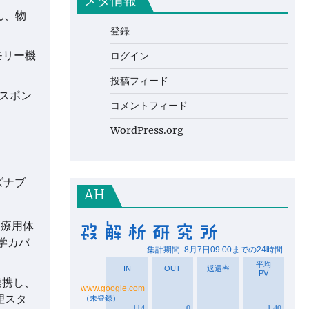
メタ情報
ん、物
登録
モリー機
ログイン
投稿フィード
レスポン
コメントフィード
WordPress.org
ズナブ
AH
医療用体
学カバ
連携し、
理スタ