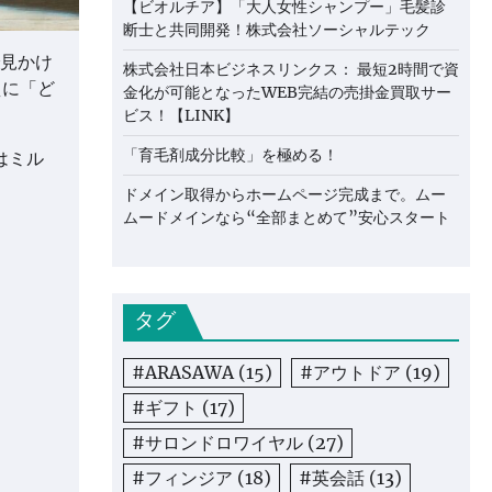
【ビオルチア】「大人女性シャンプー」毛髪診
断士と共同開発！株式会社ソーシャルテック
で見かけ
株式会社日本ビジネスリンクス： 最短2時間で資
えに「ど
金化が可能となったWEB完結の売掛金買取サー
ビス！【LINK】
「育毛剤成分比較」を極める！
はミル
ドメイン取得からホームページ完成まで。ムー
ムードメインなら“全部まとめて”安心スタート
タグ
#ARASAWA
(15)
#アウトドア
(19)
#ギフト
(17)
#サロンドロワイヤル
(27)
#フィンジア
(18)
#英会話
(13)