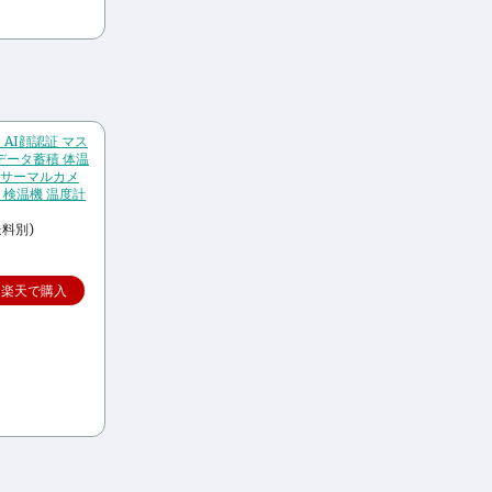
 AI顔認証 マス
データ蓄積 体温
 サーマルカメ
 検温機 温度計
送料別)
楽天で購入