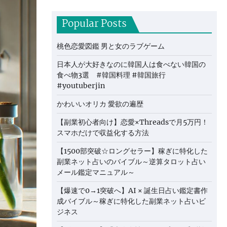
Popular Posts
桃色恋愛図鑑 男と女のラブゲーム
日本人が大好きなのに韓国人は食べない韓国の
食べ物3選 #韓国料理 #韓国旅行
#youtuberjin
かわいいオリカ 愛欲の遍歴
【副業初心者向け】恋愛×Threadsで月5万円！
スマホだけで収益化する方法
【1500部突破☆ロングセラー】稼ぎに特化した
副業ネット占いのバイブル～逆算タロット占い
メール鑑定マニュアル～
【爆速で0→1突破へ】AI × 誕生日占い鑑定書作
成バイブル～稼ぎに特化した副業ネット占いビ
ジネス