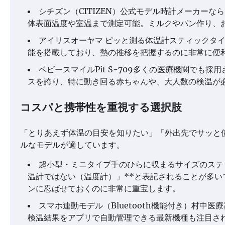
シチズン（CITIZEN）公式モデル時計メーカー
体表面温度や室温まで測定可能。ミルクやパン作り、
アイリスオーヤマ ピッと測る体温計スティックタ
能を搭載しており、熱の推移を把握するのに非常に便
ベビースマイルPit S-709多くの医療機関でも
スを誇り、特に動き回る赤ちゃんや、大人数の検温が
コスパと携帯性を重視する選択肢
「とりあえず体温の目安を知りたい」「外出先でサッと
ルなモデルが適しています。
超小型・ミニタイプ手のひらに収まるサイズのステ
温計ではない（温度計）」**と表記されることが多
ンに忍ばせておくのに非常に重宝します。
スマホ連動モデル（Bluetooth機能付き）村中医療
検温結果をアプリで自動管理できる最新機種も注目さ