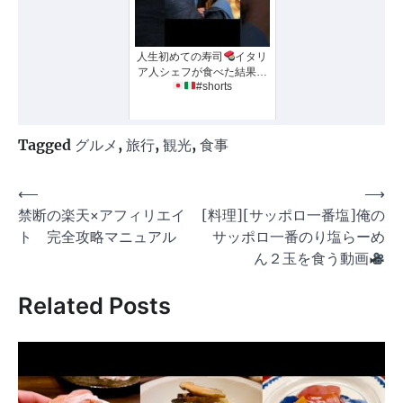
人生初めての寿司
イタリ
ア人シェフが食べた結果…
#shorts
Tagged
グルメ
,
旅行
,
観光
,
食事
投
⟵
⟶
禁断の楽天×アフィリエイ
[料理][サッポロ一番塩]俺の
稿
ト 完全攻略マニュアル
サッポロ一番のり塩らーめ
ナ
ん２玉を食う動画
ビ
Related Posts
ゲ
ー
シ
ョ