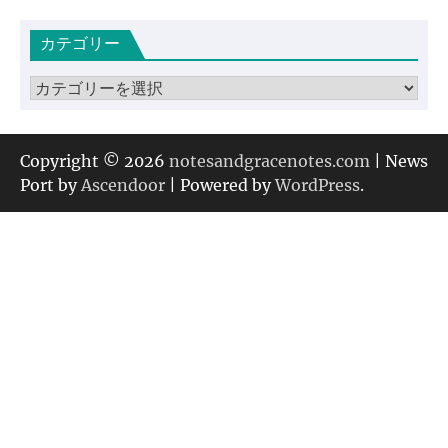
カ
カテゴリー
イ
ブ
カ
テ
ゴ
リ
Copyright © 2026
notesandgracenotes.com
| News
ー
Port by
Ascendoor
| Powered by
WordPress
.