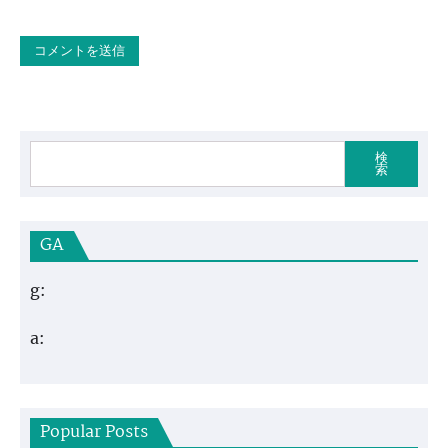
検
索
GA
g:
a:
Popular Posts