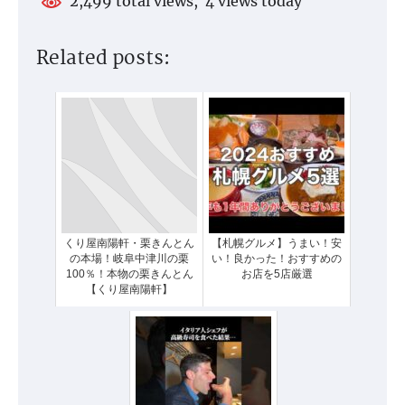
2,499 total views, 4 views today
Related posts:
くり屋南陽軒・栗きんとん
【札幌グルメ】うまい！安
の本場！岐阜中津川の栗
い！良かった！おすすめの
100％！本物の栗きんとん
お店を5店厳選
【くり屋南陽軒】