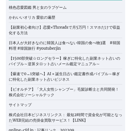
桃色恋愛図鑑 男と女のラブゲーム
かわいいオリカ 愛欲の遍歴
【副業初心者向け】恋愛×Threadsで月5万円！スマホだけで収益
化する方法
日本人が大好きなのに韓国人は食べない韓国の食べ物3選 #韓国
料理 #韓国旅行 #youtuberjin
【1500部突破☆ロングセラー】稼ぎに特化した副業ネット占いの
バイブル～逆算タロット占いメール鑑定マニュアル～
【爆速で0→1突破へ】AI × 誕生日占い鑑定書作成バイブル～稼ぎ
に特化した副業ネット占いビジネス
【ビオルチア】「大人女性シャンプー」毛髪診断士と共同開発！
株式会社ソーシャルテック
サイトマップ
株式会社日本ビジネスリンクス： 最短2時間で資金化が可能となっ
たWEB完結の売掛金買取サービス！【LINK】
online-cfd.jp：記事リンク 202209