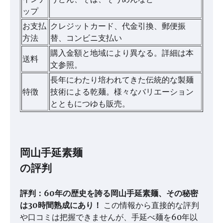
ップ
お支払
クレジットカード、代金引換、郵便振
方法
替、コンビニ支払い
購入金額と地域により異なる。詳細は本
送料
文参照。
長年にわたり培われてきた伝統的な製麺
特徴
技術による乾麺。様々なバリエーション
とともにつゆも販売。
岡山手延素麺
の評判
評判：60年の歴史を誇る岡山手延素麺、その秘密
は30時間熟成にあり！
この情報から直接的な評判
や口コミは把握できませんが、手延べ麺を60年以