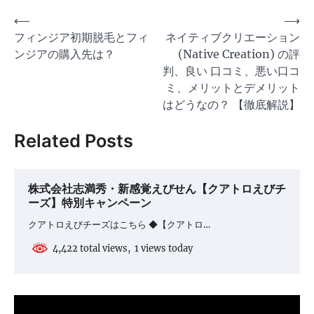
投
⟵
⟶
フィンジア初期脱毛とフィ
ネイティブクリエーション
稿
ンジアの購入先は？
(Native Creation) の評
ナ
判、良い 口コミ、悪い口コ
ビ
ミ、メリットとデメリット
ゲ
はどうなの？ 【徹底解説】
ー
Related Posts
シ
ョ
株式会社志満秀・新感覚えびせん【クアトロえびチ
ン
ーズ】特別キャンペーン
クアトロえびチーズはこちら ◆【クアトロ…
4,422 total views, 1 views today