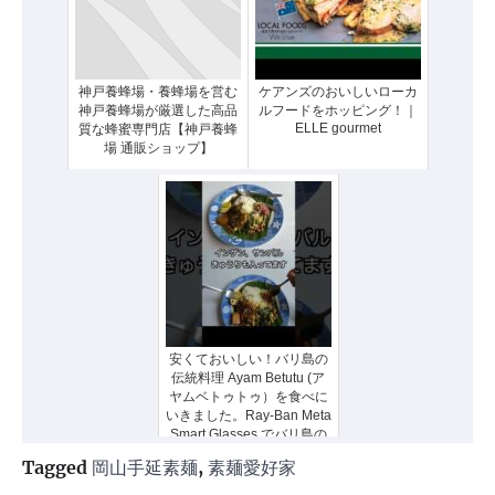
神戸養蜂場・養蜂場を営む
ケアンズのおいしいローカ
神戸養蜂場が厳選した高品
ルフードをホッピング！｜
ELLE gourmet
質な蜂蜜専門店【神戸養蜂
場 通販ショップ】
安くておいしい！バリ島の
伝統料理 Ayam Betutu (ア
ヤムベトゥトゥ）を食べに
いきました。Ray-Ban Meta
Smart Glasses でバリ島の
日常を撮ってみた！#shorts
Tagged
岡山手延素麺
,
素麺愛好家