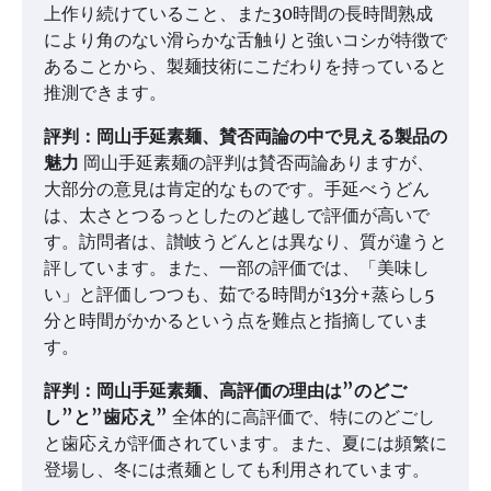
上作り続けていること、また30時間の長時間熟成
により角のない滑らかな舌触りと強いコシが特徴で
あることから、製麺技術にこだわりを持っていると
推測できます。
評判：岡山手延素麺、賛否両論の中で見える製品の
魅力
岡山手延素麺の評判は賛否両論ありますが、
大部分の意見は肯定的なものです。手延べうどん
は、太さとつるっとしたのど越しで評価が高いで
す。訪問者は、讃岐うどんとは異なり、質が違うと
評しています。また、一部の評価では、「美味し
い」と評価しつつも、茹でる時間が13分+蒸らし5
分と時間がかかるという点を難点と指摘していま
す。
評判：岡山手延素麺、高評価の理由は”のどご
し”と”歯応え”
全体的に高評価で、特にのどごし
と歯応えが評価されています。また、夏には頻繁に
登場し、冬には煮麺としても利用されています。