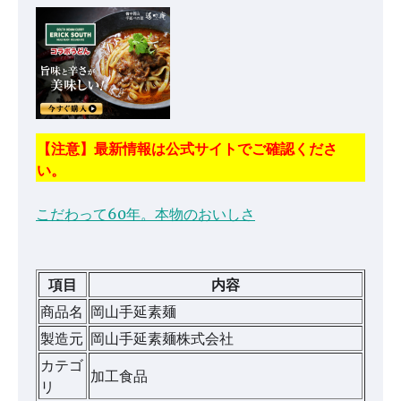
【注意】最新情報は公式サイトでご確認くださ
い。
こだわって60年。本物のおいしさ
項目
内容
商品名
岡山手延素麺
製造元
岡山手延素麺株式会社
カテゴ
加工食品
リ