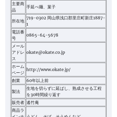
主要商
手延べ麺、菓子
品
719-0302 岡山県浅口郡里庄町新庄1887-
所在地
1
電話番
0865-64-5678
号
メール
アドレ
okate@okate.co.jp
ス
ホーム
http://www.okate.jp/
ページ
創業
60年以上前
生地を切らずに延ばし、熟成させる工程
製法
を30時間繰り返す
販売者
遙竹庵
商品ラ
インナ
うどん、そば、そうめんなど