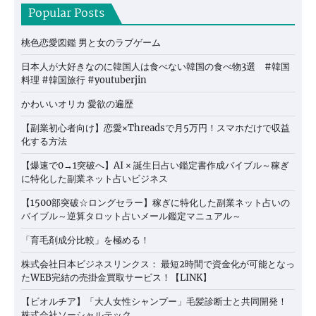
Popular Posts
桃色恋愛図鑑 男と女のラブゲーム
日本人が大好きなのに韓国人は食べない韓国の食べ物3選 #韓国
料理 #韓国旅行 #youtuberjin
かわいいオリカ 愛欲の遍歴
【副業初心者向け】恋愛×Threadsで月5万円！スマホだけで収益
化する方法
【爆速で0→1突破へ】AI × 誕生日占い鑑定書作成バイブル～稼ぎ
に特化した副業ネット占いビジネス
【1500部突破☆ロングセラー】稼ぎに特化した副業ネット占いの
バイブル～逆算タロット占いメール鑑定マニュアル～
「育毛剤成分比較」を極める！
株式会社日本ビジネスリンクス： 最短2時間で資金化が可能となっ
たWEB完結の売掛金買取サービス！【LINK】
【ビオルチア】「大人女性シャンプー」毛髪診断士と共同開発！
株式会社ソーシャルテック