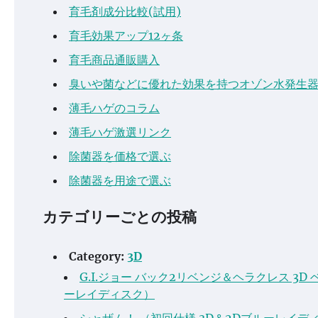
育毛剤成分比較(試用)
育毛効果アップ12ヶ条
育毛商品通販購入
臭いや菌などに優れた効果を持つオゾン水発生
薄毛ハゲのコラム
薄毛ハゲ激選リンク
除菌器を価格で選ぶ
除菌器を用途で選ぶ
カテゴリーごとの投稿
Category:
3D
G.I.ジョー バック2リベンジ＆ヘラクレス 3D
ーレイディスク）
シャザム！ （初回仕様 3D＆2Dブルーレイデ