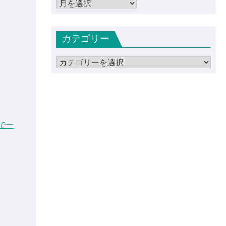
ア
ー
カ
カテゴリー
イ
ブ
カ
テ
ゴ
リ
ー
界で一
）