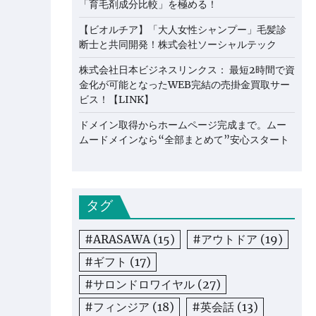
「育毛剤成分比較」を極める！
【ビオルチア】「大人女性シャンプー」毛髪診
断士と共同開発！株式会社ソーシャルテック
株式会社日本ビジネスリンクス： 最短2時間で資
金化が可能となったWEB完結の売掛金買取サー
ビス！【LINK】
ドメイン取得からホームページ完成まで。ムー
ムードメインなら“全部まとめて”安心スタート
タグ
#ARASAWA
(15)
#アウトドア
(19)
#ギフト
(17)
#サロンドロワイヤル
(27)
#フィンジア
(18)
#英会話
(13)