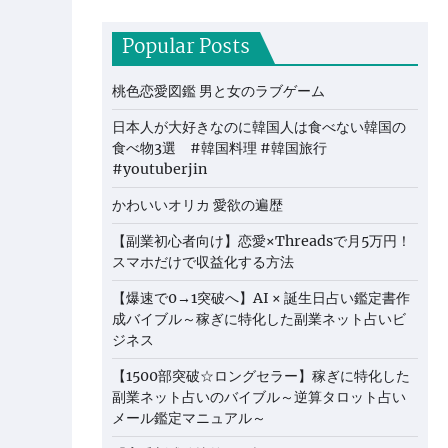
Popular Posts
桃色恋愛図鑑 男と女のラブゲーム
日本人が大好きなのに韓国人は食べない韓国の
食べ物3選 #韓国料理 #韓国旅行
#youtuberjin
かわいいオリカ 愛欲の遍歴
【副業初心者向け】恋愛×Threadsで月5万円！
スマホだけで収益化する方法
【爆速で0→1突破へ】AI × 誕生日占い鑑定書作
成バイブル～稼ぎに特化した副業ネット占いビ
ジネス
【1500部突破☆ロングセラー】稼ぎに特化した
副業ネット占いのバイブル～逆算タロット占い
メール鑑定マニュアル～