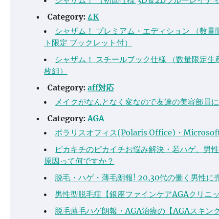
Category:
4K
シャザム！ プレミアム・エディション （数量限定
ト限定 ブックレット付）
シャザム！ スチールブック仕様 （数量限定生産 
枚組）
Category:
aff対応
メイクがなんとなく変なので友達の美容部員に
Category:
AGA
ポラリスオフィス(Polaris Office)・Micros
ピカキチのピカイチお悩み解決・若ハゲ、男性
原因って何ですか？
脱毛・ハゲ・薄毛朗報! 20,30代の働く男性
男性型脱毛症【銀座ファインケアAGAクリニ
脱毛薄毛ハゲ朗報・AGA治療の【AGAスキ