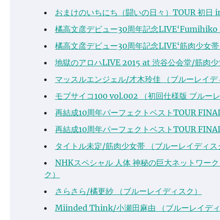
おまけのいちにち（闘いの日々）TOUR 初日 i
橘高文彦デビュー30周年記念LIVE‘Fumihiko K
橘高文彦デビュー30周年記念LIVE‘筋肉少女
地獄のアロハLIVE 2015 at 渋谷公会堂/
マッスルエンジェル/才木玲佳 （ブルーレイデ
モブサイコ100 vol.002 （初回仕様版 ブル
再結成10周年パーフェクトベストTOUR FI
再結成10周年パーフェクトベストTOUR FI
タイトル未定/筋肉少女帯 （ブルーレイディス
NHKスペシャル 人体 神秘の巨大ネットワーク
ク）
さらさら/橘更紗 （ブルーレイディスク）
Miinded Think/小瀬田麻由 （ブルーレイデ