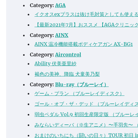
Category:
AGA
イクオスexプラスは抜け毛対策としても使え
【最新2021年7月】おススメ 【AGAクリニッ
Category:
AINX
AINX 温冷機能搭載ボディケアガン AX-BG1
Category:
Aircontrol
Ability 伏美亜里紗
褐色の美神、降臨 犬童美乃梨
Category:
Blu-ray（ブルーレイ）
ゲーム・プラン （ブルーレイディスク）
ゴール・オブ・ザ・デッド （ブルーレイディ
弱虫ペダル Vol.9 初回生産限定版 （ブルー
みならいディーバ（※生アニメ）〜手羽先〜 （
おまけのいちにち（闘いの日々）TOUR 初日 i