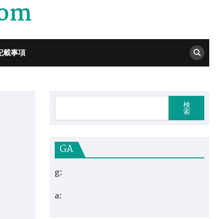
com
記載事項
検
索
GA
g:
a: