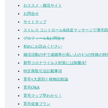
おススメ・婚活サイト
お問合せ
サイトマップ
ストレス コントロール&頭皮マッサージで薄毛
プロフィール&お問合せ
初めにお読みください
婚活活動の中で成婚率が高い人の3つの性格の特
新型コロナウイルス対策には除菌水!
特定商取引法記載事項
育毛5大原則と植物比較論
育毛Q&A
育毛マップ早わかり！
育毛促進プラン