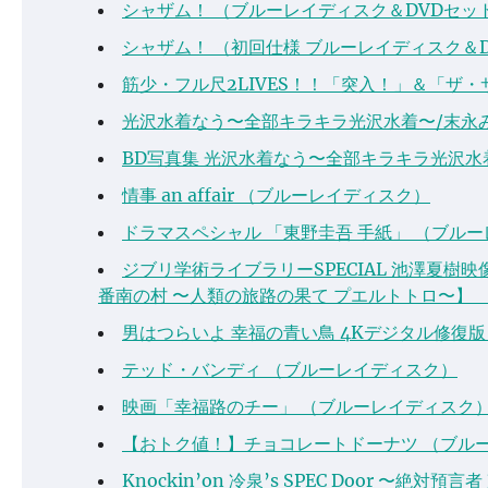
シャザム！ （ブルーレイディスク＆DVDセッ
シャザム！ （初回仕様 ブルーレイディスク＆
筋少・フル尺2LIVES！！「突入！」＆「ザ
光沢水着なう〜全部キラキラ光沢水着〜/末永
BD写真集 光沢水着なう〜全部キラキラ光沢水
情事 an affair （ブルーレイディスク）
ドラマスペシャル 「東野圭吾 手紙」 （ブル
ジブリ学術ライブラリーSPECIAL 池澤夏樹映像
番南の村 〜人類の旅路の果て プエルトトロ〜】
男はつらいよ 幸福の青い鳥 4Kデジタル修復
テッド・バンディ （ブルーレイディスク）
映画「幸福路のチー」 （ブルーレイディスク
【おトク値！】チョコレートドーナツ （ブル
Knockin’on 冷泉’s SPEC Door 