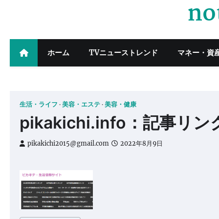
no
Skip
to
content
ホーム
TVニューストレンド
マネー・資
生活・ライフ
美容・エステ
美容・健康
pikakichi.info：記事リ
pikakichi2015@gmail.com
2022年8月9日