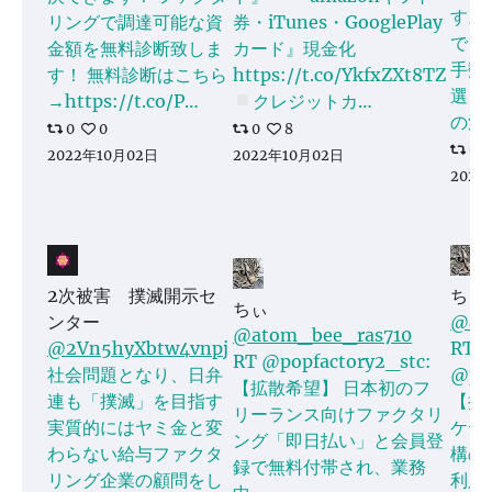
す。
リングで調達可能な資
券・iTunes・GooglePlay
でき
金額を無料診断致しま
カード』現金化
手数
す！ 無料診断はこちら
https://t.co/YkfxZXt8TZ
選
→https://t.co/P…
クレジットカ…
の注
0
0
0
8
0
2022年10月02日
2022年10月02日
2022
2次被害 撲滅開示セ
ちぃ
ちぃ
ンター
@at
@atom_bee_ras710
@2Vn5hyXbtw4vnpj
RT
RT @popfactory2_stc:
社会問題となり、日弁
@pop
【拡散希望】 日本初のフ
連も「撲滅」を目指す
【拡
リーランス向けファクタリ
実質的にはヤミ金と変
ケテ
ング「即日払い」と会員登
わらない給与ファクタ
構の
録で無料付帯され、業務
リング企業の顧問をし
利用