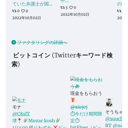
中…
ていた弁護士が国…
の手
3
0
0
0
3
2022年10月02日
2022年10月02日
2022
ファクタリングの詳細へ
ビットコイン (Twitterキーワード検
索)
現金をもらおう
モナ
@xiejej
そうちゃん
@C8slT
⏱今だけ期間限
@soucha
堺
Mozar kush
定⏱
RT @non
1/4500 残りわずか
ビッ
bitFlyer（ビッ