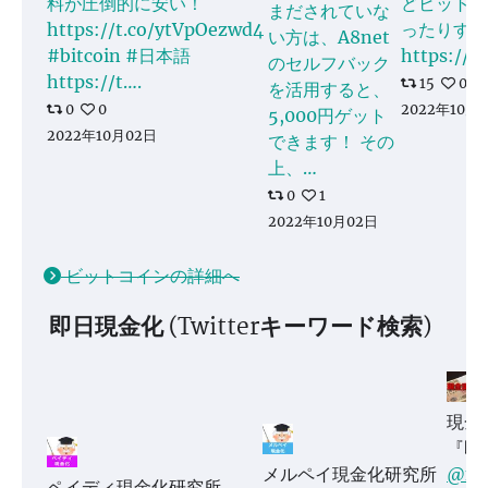
料が圧倒的に安い！
どビットコ
まだされていな
https://t.co/ytVpOezwd4
ったりする
い方は、A8net
#bitcoin #日本語
https://
のセルフバック
https://t….
15
0
を活用すると、
0
0
2022年10月
5,000円ゲット
2022年10月02日
できます！ その
上、…
0
1
2022年10月02日
ビットコインの詳細へ
即日現金化 (Twitterキーワード検索)
現金
『即
メルペイ現金化研究所
@mo
ペイディ現金化研究所