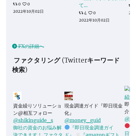
0
0
て…
2022年10月02日
4
0
20
2022年10月02日
FXの詳細へ
ファクタリング (Twitterキーワード
検索)
即日
資金繰りソリューショ
現金調達ガイド『即日現金
介
ン@相互フォロー
化』
@fac
@shikinguide_s
@money_guid
フ
御社の資金のお悩み解
『即日現金調達ガイ
日で
決できます！ ファクタ
ド』
『amazonギフト