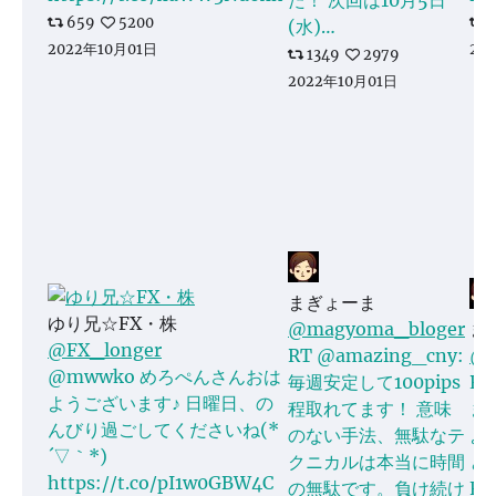
659
5200
(水)…
2022年10月01日
20
1349
2979
2022年10月01日
まぎょーま
ゆり兄☆FX・株
@magyoma_bloger
ま
@FX_longer
RT @amazing_cny:
@m
@mwwko めろぺんさんおは
毎週安定して100pips
RT
ようございます♪ 日曜日、の
程取れてます！ 意味
ま
んびり過ごしてくださいね(*
のない手法、無駄なテ
よ
´▽｀*)
クニカルは本当に時間
と
https://t.co/pI1w0GBW4C
の無駄です。負け続け
F