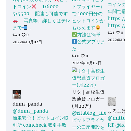
コインの長
トコイン
1/6000
トフライヤー）
年間で最低
5/5500 配達も可能です
で 1000円分の
https://
写真等、詳しくはテレ
ビットコインが
https://t
まで
…
もらえます
1
0
方法は簡単
0
0
2022年10月
公式アプリま
2022年10月02日
た…
0
0
2022年10月02日
リタ｜高校生仮
想通貨ブロガー
dmm-panda
(月22万)
@dmm_panda
まるこげジ
@ritablog_life
簡単安心！ビットコイン取
@mittua_
ビットフライヤ
引所 coincheck 取引手数
RT @kan
ーの口座開設を