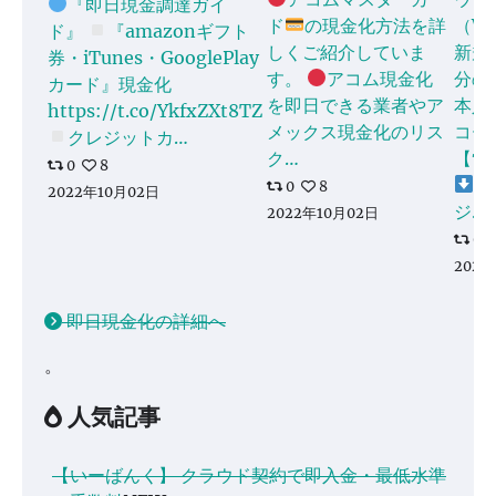
『即日現金調達ガイ
ド
の現金化方法を詳
（WI
ド』
『amazonギフト
しくご紹介していま
新規登
券・iTunes・GooglePlay
す。
アコム現金化
分の
カード』現金化
を即日できる業者やア
本人
https://t.co/YkfxZXt8TZ
メックス現金化のリス
コー
クレジットカ…
ク…
【75
0
8
1
0
8
2022年10月02日
ジ…
2022年10月02日
0
2022
即日現金化の詳細へ
。
人気記事
【いーばんく】 クラウド契約で即入金・最低水準