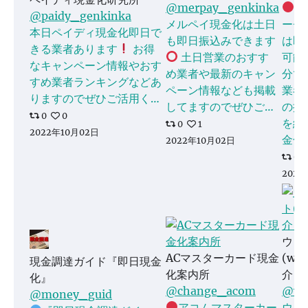
@merpay_genkinka
ク
@paidy_genkinka
メルペイ現金化は土日
ーチ
本日ペイディ現金化即日で
も即日振込みできます
は即
きる業者あります
お得
土日営業のおすす
可能
なキャンペーン情報やおす
め業者や最新のキャン
分で
すめ業者ランキングなどあ
ペーン情報なども掲載
業者
りますのでぜひご活用く…
してますのでぜひご…
の換
0
0
を紹
0
1
2022年10月02日
金化
2022年10月02日
0
2022
ウィ
ACマスターカード現金
(win
現金調達ガイド『即日現金
化案内所
介・
化』
@change_acom
@win
@money_guid
アコムマスターカー
ウィ