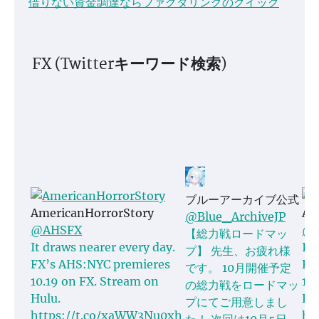
借りない資金調達ならファクタリングのクイック
FX (Twitterキーワード検索)
ブルーアーカイブ公式
AmericanHorrorStory
Am
@Blue_ArchiveJP
@AHSFX
@A
【総力戦ロードマッ
It draws nearer every day.
It’
プ】 先生、お疲れ様
FX’s AHS:NYC premieres
FX
です。 10月開催予定
10.19 on FX. Stream on
10
の総力戦をロードマッ
Hulu.
Hu
プにてご用意しまし
https://t.co/xaWW3Nu0xh
ht
た！ 次回は10月5日