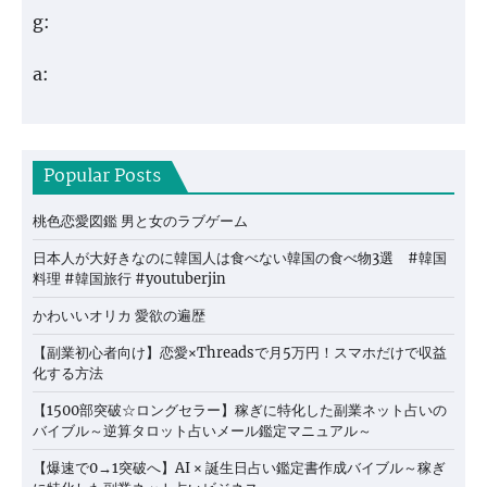
g:
a:
Popular Posts
桃色恋愛図鑑 男と女のラブゲーム
日本人が大好きなのに韓国人は食べない韓国の食べ物3選 #韓国
料理 #韓国旅行 #youtuberjin
かわいいオリカ 愛欲の遍歴
【副業初心者向け】恋愛×Threadsで月5万円！スマホだけで収益
化する方法
【1500部突破☆ロングセラー】稼ぎに特化した副業ネット占いの
バイブル～逆算タロット占いメール鑑定マニュアル～
【爆速で0→1突破へ】AI × 誕生日占い鑑定書作成バイブル～稼ぎ