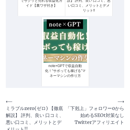
でサクッと売れる収益化ガ
説】 評判、良い 口コミ、悪
イド【裏ワザ付き】
い口コミ、メリットとデメ
リット!!
note×GPTで収益自動
化！“サボっても稼げる”マ
ネーマシンの作り方
投
⟵
⟶
ミラブルzero(ゼロ) 【徹底
「下剋上」フォロワー0から
稿
解説】 評判、良い 口コミ、
始めるSEOt対策なし
ナ
悪い口コミ、メリットとデ
Twitterアフィリエイト
ビ
メリット!!