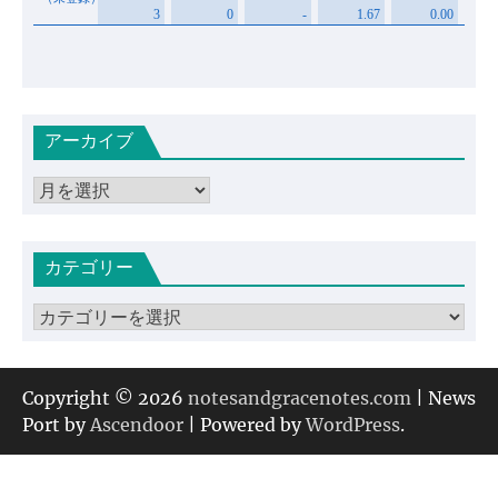
アーカイブ
ア
ー
カ
カテゴリー
イ
ブ
カ
テ
ゴ
リ
Copyright © 2026
notesandgracenotes.com
| News
ー
Port by
Ascendoor
| Powered by
WordPress
.