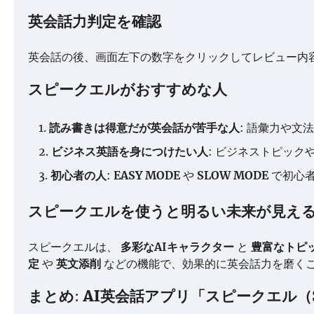
英会話力判定を確認
英会話の後、画面左下の数字をクリックしてレビュー内
スピークエルがおすすめな人
読み書きは得意だが英会話が苦手な人
: 語彙力や文
ビジネス英語を身につけたい人
: ビジネストピッ
初心者の人
:
EASY MODE
や
SLOW MODE
で初心
スピークエルを使うと明るい未来が見え
スピークエルは、
多彩なAIキャラクター
と
豊富なトピ
定
や
英文添削
などの機能で、効果的に英会話力を磨く
まとめ
:
AI英会話アプリ「スピークエル（