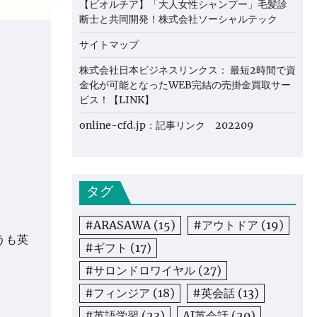
【ビオルチア】「大人女性シャンプー」毛髪診
断士と共同開発！株式会社ソーシャルテック
サイトマップ
株式会社日本ビジネスリンクス： 最短2時間で資
金化が可能となったWEB完結の売掛金買取サー
ビス！【LINK】
online-cfd.jp：記事リンク 202209
タグ
#ARASAWA
(15)
#アウトドア
(19)
うも英
#ギフト
(17)
#サロンドロワイヤル
(27)
#フィンジア
(18)
#英会話
(13)
#英語学習
(23)
AI英会話
(20)