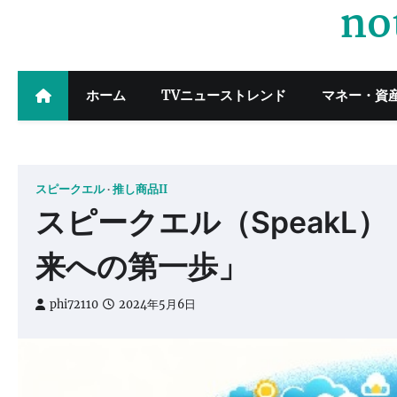
no
Skip
to
content
ホーム
TVニューストレンド
マネー・資
スピークエル
推し商品II
スピークエル（SpeakL
来への第一歩」
phi72110
2024年5月6日