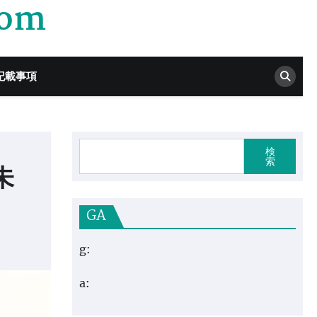
com
記載事項
検
索
未
GA
g:
a: