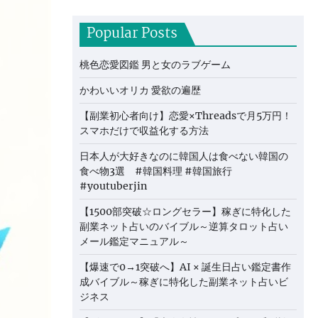
Popular Posts
桃色恋愛図鑑 男と女のラブゲーム
かわいいオリカ 愛欲の遍歴
【副業初心者向け】恋愛×Threadsで月5万円！
スマホだけで収益化する方法
日本人が大好きなのに韓国人は食べない韓国の
食べ物3選 #韓国料理 #韓国旅行
#youtuberjin
【1500部突破☆ロングセラー】稼ぎに特化した
副業ネット占いのバイブル～逆算タロット占い
メール鑑定マニュアル～
【爆速で0→1突破へ】AI × 誕生日占い鑑定書作
成バイブル～稼ぎに特化した副業ネット占いビ
ジネス