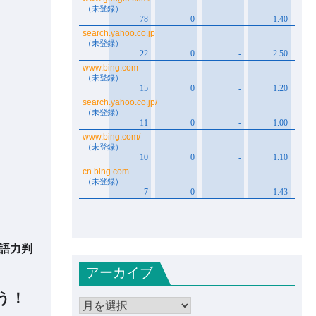
語力判
アーカイブ
う！
ア