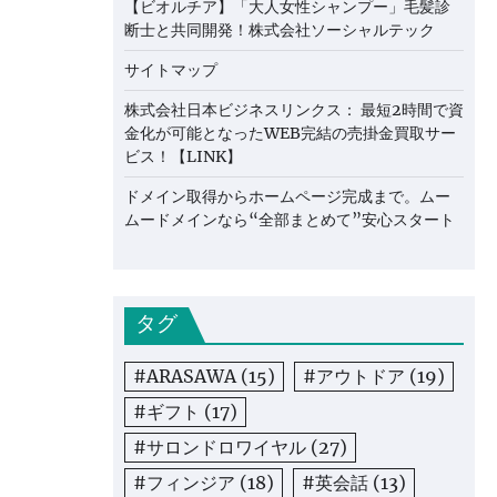
【ビオルチア】「大人女性シャンプー」毛髪診
断士と共同開発！株式会社ソーシャルテック
サイトマップ
株式会社日本ビジネスリンクス： 最短2時間で資
金化が可能となったWEB完結の売掛金買取サー
ビス！【LINK】
ドメイン取得からホームページ完成まで。ムー
ムードメインなら“全部まとめて”安心スタート
タグ
#ARASAWA
(15)
#アウトドア
(19)
#ギフト
(17)
#サロンドロワイヤル
(27)
#フィンジア
(18)
#英会話
(13)