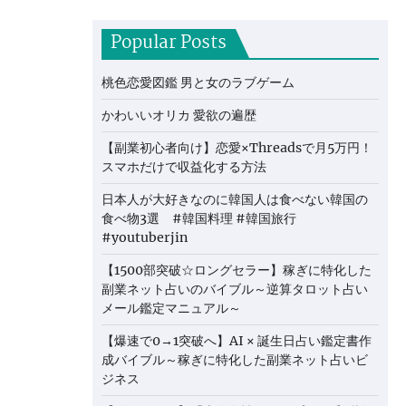
Popular Posts
桃色恋愛図鑑 男と女のラブゲーム
かわいいオリカ 愛欲の遍歴
【副業初心者向け】恋愛×Threadsで月5万円！
スマホだけで収益化する方法
日本人が大好きなのに韓国人は食べない韓国の
食べ物3選 #韓国料理 #韓国旅行
#youtuberjin
【1500部突破☆ロングセラー】稼ぎに特化した
副業ネット占いのバイブル～逆算タロット占い
メール鑑定マニュアル～
【爆速で0→1突破へ】AI × 誕生日占い鑑定書作
成バイブル～稼ぎに特化した副業ネット占いビ
ジネス