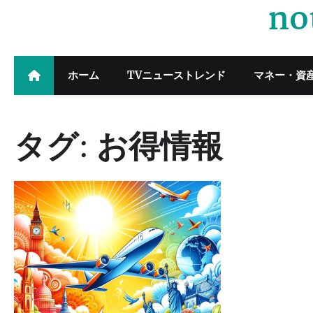
no
Skip
to
content
ホーム
TVニューストレンド
マネー・資
タグ:
お得情報