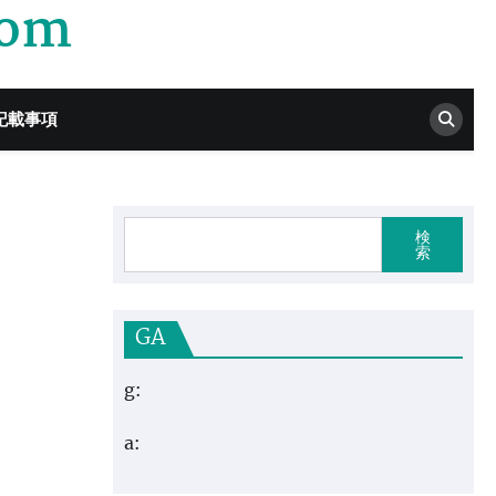
com
記載事項
検
索
GA
g:
a: