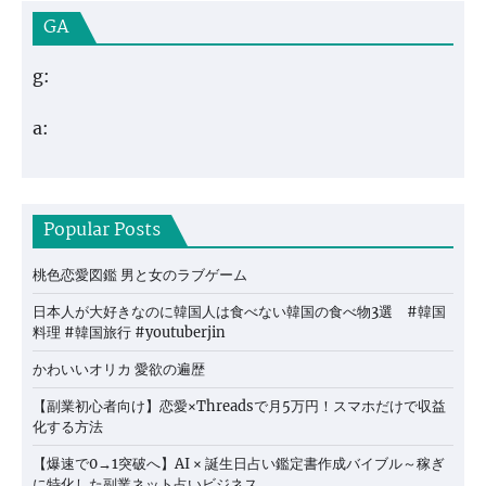
GA
g:
a:
Popular Posts
桃色恋愛図鑑 男と女のラブゲーム
日本人が大好きなのに韓国人は食べない韓国の食べ物3選 #韓国
料理 #韓国旅行 #youtuberjin
かわいいオリカ 愛欲の遍歴
【副業初心者向け】恋愛×Threadsで月5万円！スマホだけで収益
化する方法
【爆速で0→1突破へ】AI × 誕生日占い鑑定書作成バイブル～稼ぎ
に特化した副業ネット占いビジネス