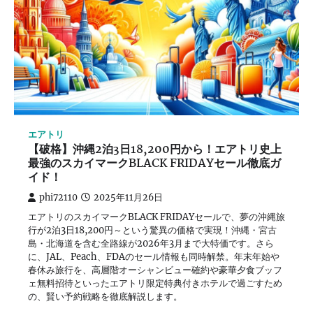
エアトリ
【破格】沖縄2泊3日18,200円から！エアトリ史上
最強のスカイマークBLACK FRIDAYセール徹底ガ
イド！
phi72110
2025年11月26日
エアトリのスカイマークBLACK FRIDAYセールで、夢の沖縄旅
行が2泊3日18,200円～という驚異の価格で実現！沖縄・宮古
島・北海道を含む全路線が2026年3月まで大特価です。さら
に、JAL、Peach、FDAのセール情報も同時解禁。年末年始や
春休み旅行を、高層階オーシャンビュー確約や豪華夕食ブッフ
ェ無料招待といったエアトリ限定特典付きホテルで過ごすため
の、賢い予約戦略を徹底解説します。