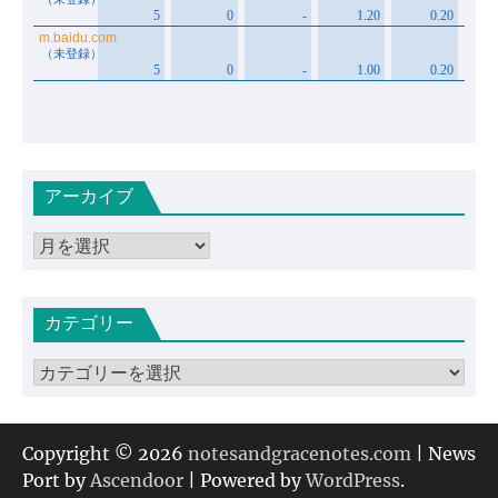
アーカイブ
ア
ー
カ
カテゴリー
イ
ブ
カ
テ
ゴ
リ
Copyright © 2026
notesandgracenotes.com
| News
ー
Port by
Ascendoor
| Powered by
WordPress
.