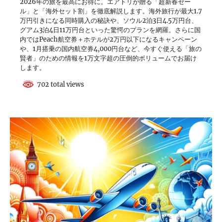
2026年の旅を最高にお得に。エアトリが贈る「超新春セー
ル」と「海外セット割」を徹底解説します。海外旅行が最大1.7
万円引きになる同時購入の秘訣や、ソウル2泊3日4.5万円台、
グアム3泊4日11万円台といった驚愕のプランを網羅。さらに国
内ではPeach航空券＋ホテルが2万円以下になるキャンペーン
や、1月搭乗の国内航空券4,000円台など、今すぐ使える「旅の
賢者」のための情報を1万文字超の圧倒的ボリュームでお届け
します。
702 total views