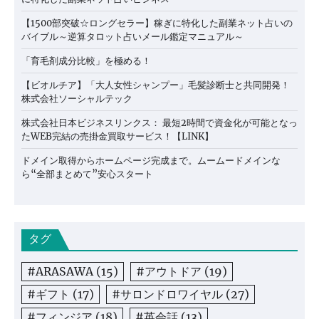
【1500部突破☆ロングセラー】稼ぎに特化した副業ネット占いの
バイブル～逆算タロット占いメール鑑定マニュアル～
「育毛剤成分比較」を極める！
【ビオルチア】「大人女性シャンプー」毛髪診断士と共同開発！
株式会社ソーシャルテック
株式会社日本ビジネスリンクス： 最短2時間で資金化が可能となっ
たWEB完結の売掛金買取サービス！【LINK】
ドメイン取得からホームページ完成まで。ムームードメインな
ら“全部まとめて”安心スタート
タグ
#ARASAWA
(15)
#アウトドア
(19)
#ギフト
(17)
#サロンドロワイヤル
(27)
#フィンジア
(18)
#英会話
(13)