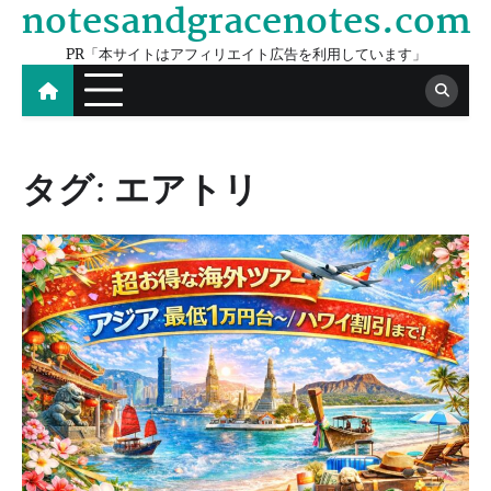
notesandgracenotes.com
Skip
to
PR「本サイトはアフィリエイト広告を利用しています」
content
タグ:
エアトリ