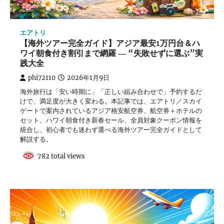
エアトリ
【海外ツアー完全ガイド】アジア最安1万円台＆ハ
ワイ朝食付き割引まで網羅 ― “失敗せずに選ぶ”実
践大全
phi72110
2026年1月9日
海外旅行は「安い時期に」「正しい組み合わせで」予約するだ
けで、満足度が大きく変わる。本記事では、エアトリ／スカイ
ゲートで案内されているアジア格安航空券、航空券＋ホテルの
セット、ハワイ朝食付き新春セール、全員対象クーポン情報を
統合し、初心者でも迷わず選べる海外ツアー完全ガイドとして
解説する。
782 total views