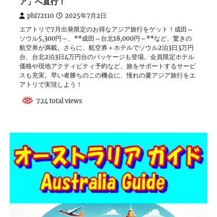
ア」へ直行！
phi72110
2025年7月2日
エアトリで7月出発限定のお得なアジア旅行をゲット！成田⇔
ソウル5,300円～、**成田⇔台北18,000円～**など、驚きの
航空券が満載。さらに、航空券＋ホテルでソウル2泊3日3万円
台、台北2泊3日4万円台のパッケージも登場。会員限定ホテル
価格や現地アクティビティ予約など、旅をサポートするサービ
スも充実。早い者勝ちのこの機会に、憧れの夏アジア旅行をエ
アトリで実現しよう！
724 total views