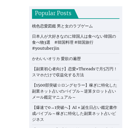
Popular Posts
桃色恋愛図鑑 男と女のラブゲーム
日本人が大好きなのに韓国人は食べない韓国の
食べ物3選 #韓国料理 #韓国旅行
#youtuberjin
かわいいオリカ 愛欲の遍歴
【副業初心者向け】恋愛×Threadsで月5万円！
スマホだけで収益化する方法
【1500部突破☆ロングセラー】稼ぎに特化した
副業ネット占いのバイブル～逆算タロット占い
メール鑑定マニュアル～
【爆速で0→1突破へ】AI × 誕生日占い鑑定書作
成バイブル～稼ぎに特化した副業ネット占いビ
ジネス