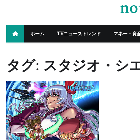
no
Skip
to
content
ホーム
TVニューストレンド
マネー・資
タグ:
スタジオ・シ