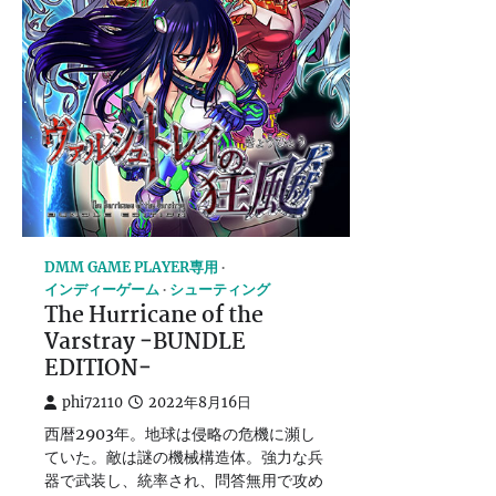
DMM GAME PLAYER専用
インディーゲーム
シューティング
The Hurricane of the
Varstray −BUNDLE
EDITION−
phi72110
2022年8月16日
西暦2903年。地球は侵略の危機に瀕し
ていた。敵は謎の機械構造体。強力な兵
器で武装し、統率され、問答無用で攻め