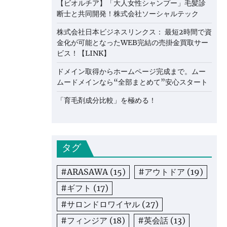
【ビオルチア】「大人女性シャンプー」毛髪診
断士と共同開発！株式会社ソーシャルテック
株式会社日本ビジネスリンクス： 最短2時間で資
金化が可能となったWEB完結の売掛金買取サー
ビス！【LINK】
ドメイン取得からホームページ完成まで。ムー
ムードメインなら“全部まとめて”安心スタート
「育毛剤成分比較」を極める！
タグ
#ARASAWA
(15)
#アウトドア
(19)
#ギフト
(17)
#サロンドロワイヤル
(27)
#フィンジア
(18)
#英会話
(13)