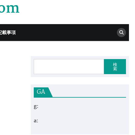
com
記載事項
検
索
GA
g:
a: