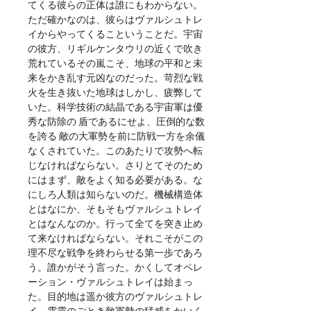
てくる彼らの正体は誰にもわからない。
ただ確かなのは、彼らはヴァルシュトレ
イからやってくるこということだ。宇宙
の彼方、リギルケンタウリの近くで吹き
荒れているその嵐こそ、地球の平和と未
来をかき乱す元凶なのだった。苛烈な戦
火を生き抜いた地球はしかし、疲弊して
いた。科学技術の結晶である宇宙軍は優
秀な防除の 盾であるにせよ、圧倒的な数
を誇る 敵の大軍勢を前に防戦一方を余儀
なくされていた。このあたりで攻勢へ転
じなければならない。さりとてそのため
にはまず、敵をよく知る必要がある。な
にしろ人類は知らないのだ。機械構造体
とはなにか、そもそもヴァルシュトレイ
とはなんなのか。行って全てを突き止め
て来なければならない。それこそがこの
理不尽な戦争を終わらせる第一歩であろ
う。誰かがそう言った。かくしてオペレ
ーション・ヴァルシュトレイは始まっ
た。目的地は遥か彼方のヴァルシュトレ