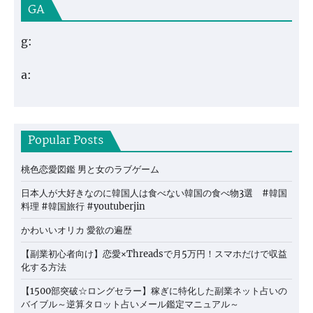
GA
g:
a:
Popular Posts
桃色恋愛図鑑 男と女のラブゲーム
日本人が大好きなのに韓国人は食べない韓国の食べ物3選 #韓国
料理 #韓国旅行 #youtuberjin
かわいいオリカ 愛欲の遍歴
【副業初心者向け】恋愛×Threadsで月5万円！スマホだけで収益
化する方法
【1500部突破☆ロングセラー】稼ぎに特化した副業ネット占いの
バイブル～逆算タロット占いメール鑑定マニュアル～