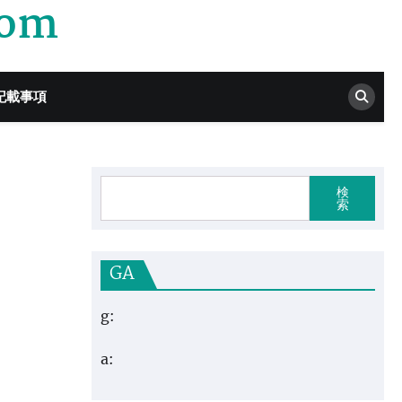
com
記載事項
検
索
GA
g:
a: