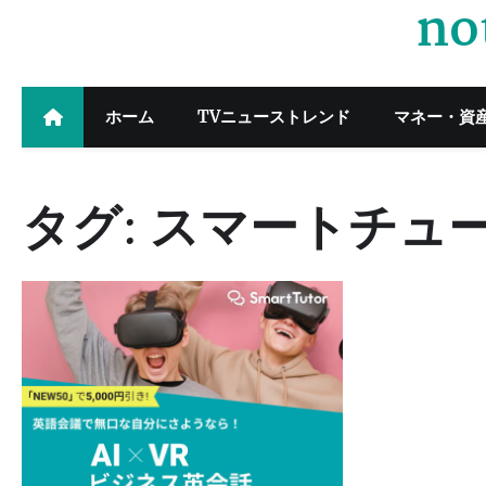
no
Skip
to
content
ホーム
TVニューストレンド
マネー・資
タグ:
スマートチュ