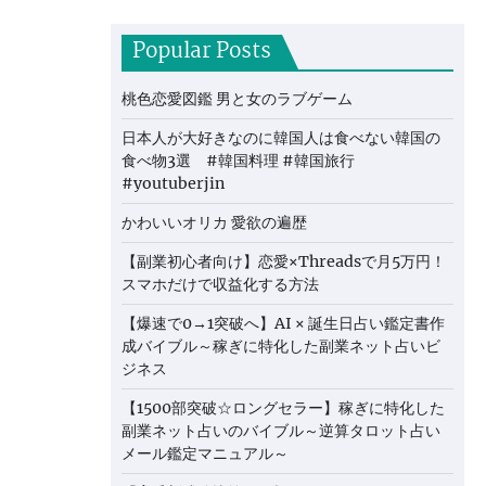
Popular Posts
桃色恋愛図鑑 男と女のラブゲーム
日本人が大好きなのに韓国人は食べない韓国の
食べ物3選 #韓国料理 #韓国旅行
#youtuberjin
かわいいオリカ 愛欲の遍歴
【副業初心者向け】恋愛×Threadsで月5万円！
スマホだけで収益化する方法
【爆速で0→1突破へ】AI × 誕生日占い鑑定書作
成バイブル～稼ぎに特化した副業ネット占いビ
ジネス
【1500部突破☆ロングセラー】稼ぎに特化した
副業ネット占いのバイブル～逆算タロット占い
メール鑑定マニュアル～