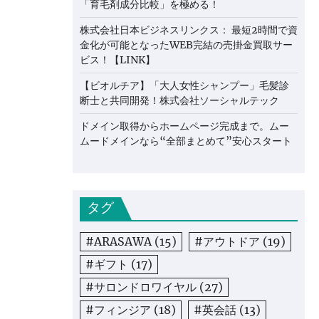
「育毛剤成分比較」を極める！
株式会社日本ビジネスリンクス： 最短2時間で資
金化が可能となったWEB完結の売掛金買取サー
ビス！【LINK】
【ビオルチア】「大人女性シャンプー」毛髪診
断士と共同開発！株式会社ソーシャルテック
ドメイン取得からホームページ完成まで。ムー
ムードメインなら“全部まとめて”安心スタート
タグ
#ARASAWA
(15)
#アウトドア
(19)
#ギフト
(17)
#サロンドロワイヤル
(27)
#フィンジア
(18)
#英会話
(13)