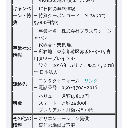
キャンペ
– 10日間の無料体験
ーン・特
– 特別クーポンコード：NEW50で
典
5,000円割引
– 事業社名：株式会社プラスワン・ジ
ャパン
– 代表者：栗原 聡
事業社の
– 所在地：東京都港区赤坂8-4-14 青
情報
山タワープレイス8F
– 設立：2016年 カリフォルニア, 2018
年 日本法人
– コンタクトフォーム：
リンク
連絡先
– 電話番号：050-3704-2016
– バリュー：月額19800円
料金
– スマート：月額24800円
– プレミアム：月額34800円
その他の
– オリエンテーション提供
情報
– 事前の準備は不要