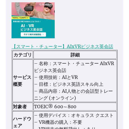
【スマート・チューター】AIxVRビジネス英会話
カテゴリ
詳細
– 名称：スマート・チューター AIxVR
ビジネス英会話
サービス
– 使用技術：AIとVR
概要
– 目標：ビジネス英語スキル向上
– 商品内容：AI人物との会話型トレー
ニング (オンライン)
対象者
TOEIC® 600～800
– 使用デバイス：オキュラス クエスト
ハードウ
– VR機器の購入：不要
ェア
– VR端末の無料貸出し：あり