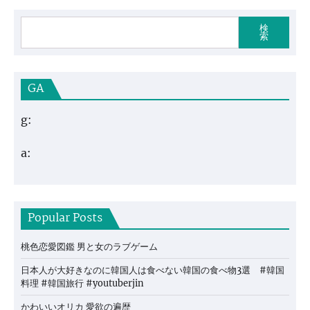
検
索
GA
g:
a:
Popular Posts
桃色恋愛図鑑 男と女のラブゲーム
日本人が大好きなのに韓国人は食べない韓国の食べ物3選 #韓国
料理 #韓国旅行 #youtuberjin
かわいいオリカ 愛欲の遍歴