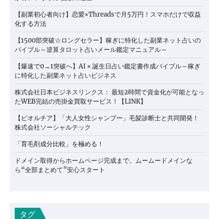
【副業初心者向け】恋愛×Threadsで月5万円！スマホだけで収益
化する方法
【1500部突破☆ロングセラー】稼ぎに特化した副業ネット占いの
バイブル～逆算タロット占いメール鑑定マニュアル～
【爆速で0→1突破へ】AI × 誕生日占い鑑定書作成バイブル～稼ぎ
に特化した副業ネット占いビジネス
株式会社日本ビジネスリンクス： 最短2時間で資金化が可能となっ
たWEB完結の売掛金買取サービス！【LINK】
【ビオルチア】「大人女性シャンプー」毛髪診断士と共同開発！
株式会社ソーシャルテック
「育毛剤成分比較」を極める！
ドメイン取得からホームページ完成まで。ムームードメインな
ら“全部まとめて”安心スタート
タグ