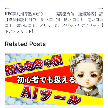
投
⟵
⟶
KEC個別指導塾メビウス
福壽堂秀信 【徹底解説】 評
稿
【徹底解説】 評判、良い 口
判、良い 口コミ、悪い口コ
ナ
コミ、悪い口コミ、メリッ
ミ、メリットとデメリット!!
ビ
トとデメリット!!
ゲ
Related Posts
ー
シ
ョ
ン