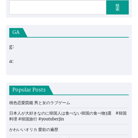
検
索
GA
g:
a:
Popular Posts
桃色恋愛図鑑 男と女のラブゲーム
日本人が大好きなのに韓国人は食べない韓国の食べ物3選 #韓国
料理 #韓国旅行 #youtuberjin
かわいいオリカ 愛欲の遍歴