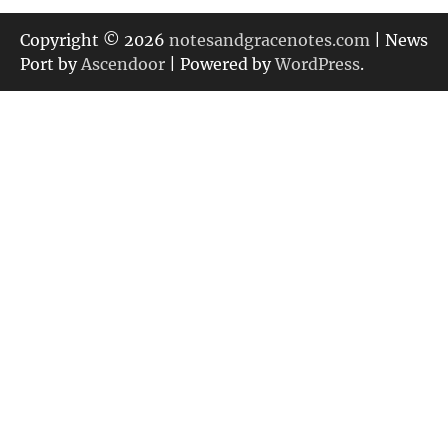
ゴ
リ
Copyright © 2026
notesandgracenotes.com
| News
ー
Port by
Ascendoor
| Powered by
WordPress
.