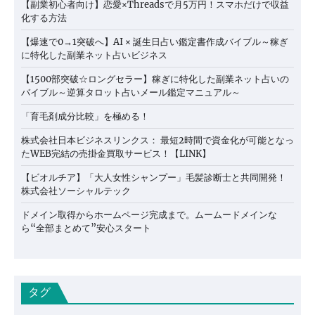
【副業初心者向け】恋愛×Threadsで月5万円！スマホだけで収益
化する方法
【爆速で0→1突破へ】AI × 誕生日占い鑑定書作成バイブル～稼ぎ
に特化した副業ネット占いビジネス
【1500部突破☆ロングセラー】稼ぎに特化した副業ネット占いの
バイブル～逆算タロット占いメール鑑定マニュアル～
「育毛剤成分比較」を極める！
株式会社日本ビジネスリンクス： 最短2時間で資金化が可能となっ
たWEB完結の売掛金買取サービス！【LINK】
【ビオルチア】「大人女性シャンプー」毛髪診断士と共同開発！
株式会社ソーシャルテック
ドメイン取得からホームページ完成まで。ムームードメインな
ら“全部まとめて”安心スタート
タグ