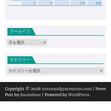
アーカイブ
ア
ー
カ
カテゴリー
イ
ブ
カ
テ
ゴ
リ
Copyright © 2026
notesandgracenotes.com
| News
ー
Port by
Ascendoor
| Powered by
WordPress
.