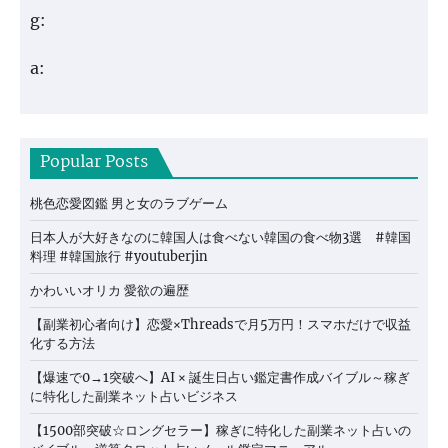
g:
a:
Popular Posts
桃色恋愛図鑑 男と女のラブゲーム
日本人が大好きなのに韓国人は食べない韓国の食べ物3選 #韓国
料理 #韓国旅行 #youtuberjin
かわいいオリカ 愛欲の遍歴
【副業初心者向け】恋愛×Threadsで月5万円！スマホだけで収益
化する方法
【爆速で0→1突破へ】AI × 誕生日占い鑑定書作成バイブル～稼ぎ
に特化した副業ネット占いビジネス
【1500部突破☆ロングセラー】稼ぎに特化した副業ネット占いの