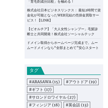
「育毛剤成分比較」を極める！
株式会社日本ビジネスリンクス： 最短2時間で資
金化が可能となったWEB完結の売掛金買取サー
ビス！【LINK】
【ビオルチア】「大人女性シャンプー」毛髪診
断士と共同開発！株式会社ソーシャルテック
ドメイン取得からホームページ完成まで。ムー
ムードメインなら“全部まとめて”安心スタート
タグ
#ARASAWA
(15)
#アウトドア
(19)
#ギフト
(17)
#サロンドロワイヤル
(27)
#フィンジア
(18)
#英会話
(13)