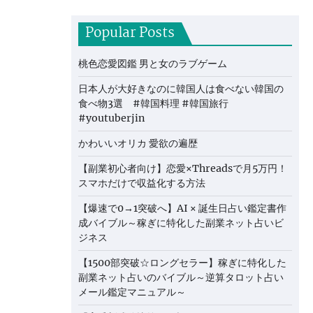
Popular Posts
桃色恋愛図鑑 男と女のラブゲーム
日本人が大好きなのに韓国人は食べない韓国の
食べ物3選 #韓国料理 #韓国旅行
#youtuberjin
かわいいオリカ 愛欲の遍歴
【副業初心者向け】恋愛×Threadsで月5万円！
スマホだけで収益化する方法
【爆速で0→1突破へ】AI × 誕生日占い鑑定書作
成バイブル～稼ぎに特化した副業ネット占いビ
ジネス
【1500部突破☆ロングセラー】稼ぎに特化した
副業ネット占いのバイブル～逆算タロット占い
メール鑑定マニュアル～