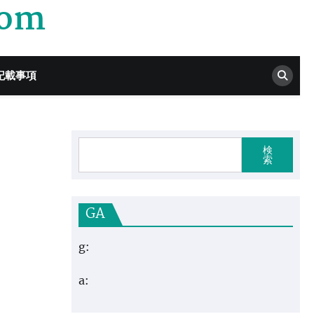
com
記載事項
検
索
GA
g:
a: