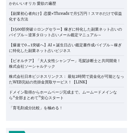
かわいいオリカ 愛欲の遍歴
【副業初心者向け】恋愛×Threadsで月5万円！スマホだけで収益
化する方法
【1500部突破☆ロングセラー】稼ぎに特化した副業ネット占いの
バイブル～逆算タロット占いメール鑑定マニュアル～
【爆速で0→1突破へ】AI × 誕生日占い鑑定書作成バイブル～稼ぎ
に特化した副業ネット占いビジネス
【ビオルチア】「大人女性シャンプー」毛髪診断士と共同開発！
株式会社ソーシャルテック
株式会社日本ビジネスリンクス： 最短2時間で資金化が可能となっ
たWEB完結の売掛金買取サービス！【LINK】
ドメイン取得からホームページ完成まで。ムームードメインな
ら“全部まとめて”安心スタート
「育毛剤成分比較」を極める！