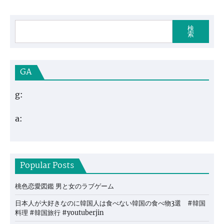
検
索
GA
g:
a:
Popular Posts
桃色恋愛図鑑 男と女のラブゲーム
日本人が大好きなのに韓国人は食べない韓国の食べ物3選 #韓国
料理 #韓国旅行 #youtuberjin