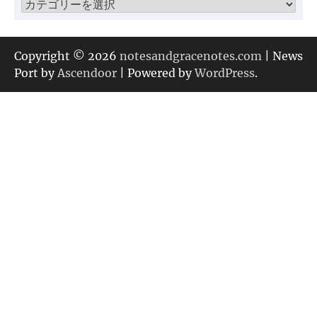
カ
テ
ゴ
リ
Copyright © 2026
notesandgracenotes.com
| News
ー
Port by
Ascendoor
| Powered by
WordPress
.