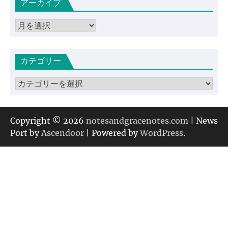
アーカイブ
ア
ー
カ
カテゴリー
イ
ブ
カ
テ
ゴ
リ
Copyright © 2026
notesandgracenotes.com
| News
ー
Port by
Ascendoor
| Powered by
WordPress
.