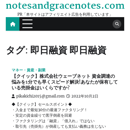
notesandgracenotes.com
Skip
to
PR「本サイトはアフィリエイト広告を利用しています」
content
タグ:
即日融資 即日融資
マネー・資産・副業
【クイック】株式会社ウェーブネット 資金調達の
悩みを1分でも早くスピード解決!あなたが保有して
いる売掛金はいくらですか?
pikakichi2015@gmail.com
2022年10月2日
◆【クイック】セールスポイント◆
・入金まで最短30分の最速ファクタリング！
・安定の資金繰りで黒字倒産を回避
・ファクタリングは「融資」「借入れ」ではない
・取引先（売掛先）が倒産しても支払い義務は生じない