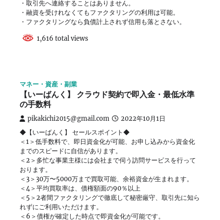
・取引先へ連絡することはありません。
・融資を受けれなくてもファクタリングの利用は可能。
・ファクタリングなら負債計上されず信用も落とさない。
1,616 total views
マネー・資産・副業
【いーばんく】 クラウド契約で即入金・最低水準
の手数料
pikakichi2015@gmail.com
2022年10月1日
◆【いーばんく】 セールスポイント◆
＜1＞低手数料で、即日資金化が可能、お申し込みから資金化
までのスピードに自信があります。
＜2＞多忙な事業主様には会社まで伺う訪問サービスを行って
おります。
＜3＞30万〜5000万まで買取可能、余裕資金が生まれます。
＜4＞平均買取率は、債権額面の90％以上
＜5＞2者間ファクタリングで徹底して秘密厳守、取引先に知ら
れずにご利用いただけます。
＜6＞債権が確定した時点で即資金化が可能です。