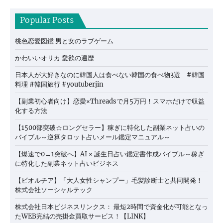
Popular Posts
桃色恋愛図鑑 男と女のラブゲーム
かわいいオリカ 愛欲の遍歴
日本人が大好きなのに韓国人は食べない韓国の食べ物3選 #韓国
料理 #韓国旅行 #youtuberjin
【副業初心者向け】恋愛×Threadsで月5万円！スマホだけで収益
化する方法
【1500部突破☆ロングセラー】稼ぎに特化した副業ネット占いの
バイブル～逆算タロット占いメール鑑定マニュアル～
【爆速で0→1突破へ】AI × 誕生日占い鑑定書作成バイブル～稼ぎ
に特化した副業ネット占いビジネス
【ビオルチア】「大人女性シャンプー」毛髪診断士と共同開発！
株式会社ソーシャルテック
株式会社日本ビジネスリンクス： 最短2時間で資金化が可能となっ
たWEB完結の売掛金買取サービス！【LINK】