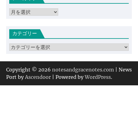
ア
ー
カ
カテゴリー
イ
ブ
カ
テ
ゴ
リ
Copyright © 2026
notesandgracenotes.com
| News
ー
Port by
Ascendoor
| Powered by
WordPress
.