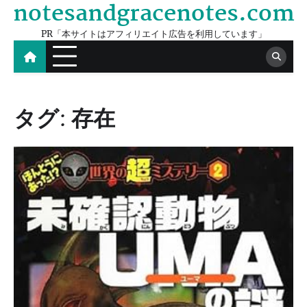
notesandgracenotes.com
Skip
to
PR「本サイトはアフィリエイト広告を利用しています」
content
タグ:
存在