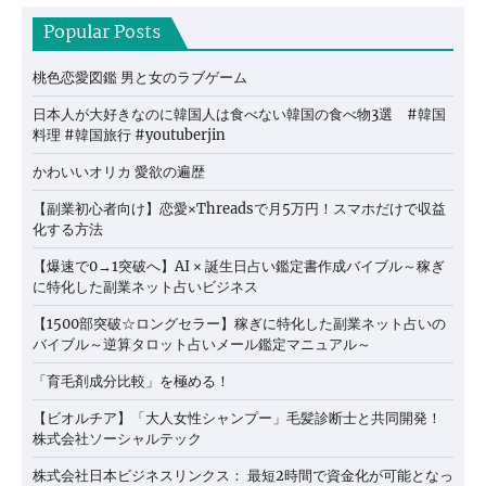
Popular Posts
桃色恋愛図鑑 男と女のラブゲーム
日本人が大好きなのに韓国人は食べない韓国の食べ物3選 #韓国
料理 #韓国旅行 #youtuberjin
かわいいオリカ 愛欲の遍歴
【副業初心者向け】恋愛×Threadsで月5万円！スマホだけで収益
化する方法
【爆速で0→1突破へ】AI × 誕生日占い鑑定書作成バイブル～稼ぎ
に特化した副業ネット占いビジネス
【1500部突破☆ロングセラー】稼ぎに特化した副業ネット占いの
バイブル～逆算タロット占いメール鑑定マニュアル～
「育毛剤成分比較」を極める！
【ビオルチア】「大人女性シャンプー」毛髪診断士と共同開発！
株式会社ソーシャルテック
株式会社日本ビジネスリンクス： 最短2時間で資金化が可能となっ