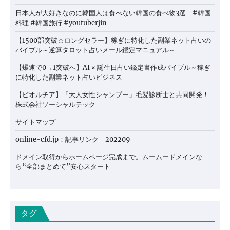
日本人が大好きなのに韓国人は食べない韓国の食べ物3選 #韓国
料理 #韓国旅行 #youtuberjin
【1500部突破☆ロングセラー】稼ぎに特化した副業ネット占いの
バイブル～逆算タロット占いメール鑑定マニュアル～
【爆速で0→1突破へ】AI × 誕生日占い鑑定書作成バイブル～稼ぎ
に特化した副業ネット占いビジネス
【ビオルチア】「大人女性シャンプー」毛髪診断士と共同開発！
株式会社ソーシャルテック
サイトマップ
online-cfd.jp：記事リンク 202209
ドメイン取得からホームページ完成まで。ムームードメインな
ら“全部まとめて”安心スタート
タグ