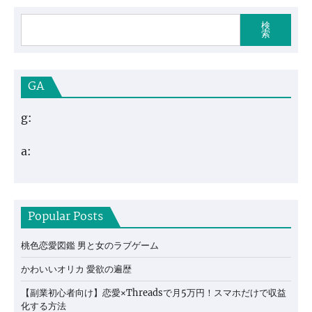
検
索
GA
g:
a:
Popular Posts
桃色恋愛図鑑 男と女のラブゲーム
かわいいオリカ 愛欲の遍歴
【副業初心者向け】恋愛×Threadsで月5万円！スマホだけで収益
化する方法