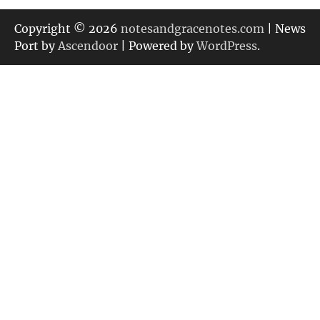
ゴ
リ
Copyright © 2026
notesandgracenotes.com
| News
ー
Port by
Ascendoor
| Powered by
WordPress
.