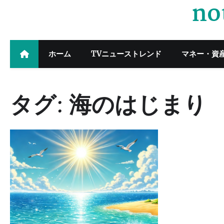
no
Skip
to
content
ホーム
TVニューストレンド
マネー・資
タグ:
海のはじまり