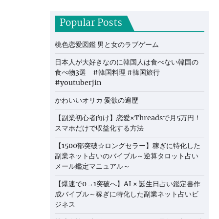
Popular Posts
桃色恋愛図鑑 男と女のラブゲーム
日本人が大好きなのに韓国人は食べない韓国の
食べ物3選 #韓国料理 #韓国旅行
#youtuberjin
かわいいオリカ 愛欲の遍歴
【副業初心者向け】恋愛×Threadsで月5万円！
スマホだけで収益化する方法
【1500部突破☆ロングセラー】稼ぎに特化した
副業ネット占いのバイブル～逆算タロット占い
メール鑑定マニュアル～
【爆速で0→1突破へ】AI × 誕生日占い鑑定書作
成バイブル～稼ぎに特化した副業ネット占いビ
ジネス