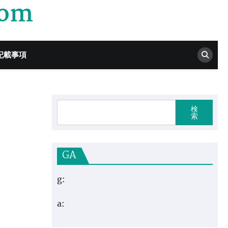
com
記載事項
検
索
GA
g:
a: