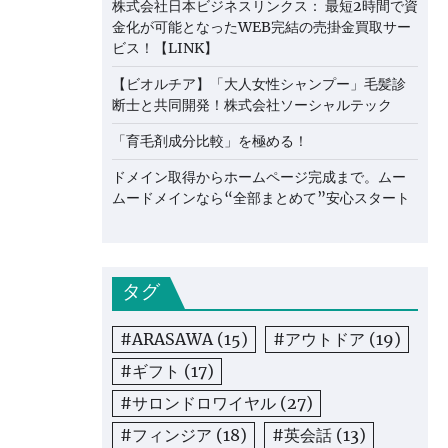
株式会社日本ビジネスリンクス： 最短2時間で資
金化が可能となったWEB完結の売掛金買取サー
ビス！【LINK】
【ビオルチア】「大人女性シャンプー」毛髪診
断士と共同開発！株式会社ソーシャルテック
「育毛剤成分比較」を極める！
ドメイン取得からホームページ完成まで。ムー
ムードメインなら“全部まとめて”安心スタート
タグ
#ARASAWA
(15)
#アウトドア
(19)
#ギフト
(17)
#サロンドロワイヤル
(27)
#フィンジア
(18)
#英会話
(13)