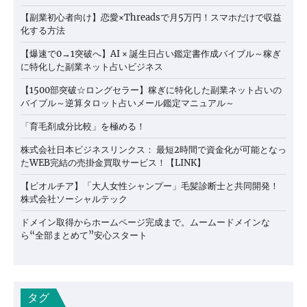
【副業初心者向け】恋愛×Threadsで月5万円！スマホだけで収益
化する方法
【爆速で0→1突破へ】AI × 誕生日占い鑑定書作成バイブル～稼ぎ
に特化した副業ネット占いビジネス
【1500部突破☆ロングセラー】稼ぎに特化した副業ネット占いの
バイブル～逆算タロット占いメール鑑定マニュアル～
「育毛剤成分比較」を極める！
株式会社日本ビジネスリンクス： 最短2時間で資金化が可能となっ
たWEB完結の売掛金買取サービス！【LINK】
【ビオルチア】「大人女性シャンプー」毛髪診断士と共同開発！
株式会社ソーシャルテック
ドメイン取得からホームページ完成まで。ムームードメインな
ら“全部まとめて”安心スタート
タグ