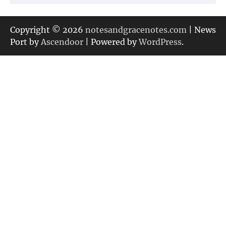
テ
ゴ
リ
Copyright © 2026
notesandgracenotes.com
| News
ー
Port by
Ascendoor
| Powered by
WordPress
.