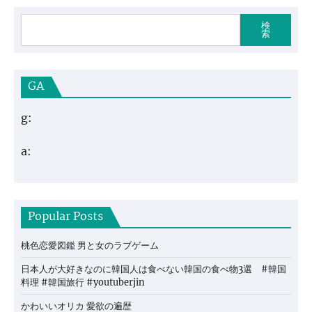
検
索
GA
g:
a:
Popular Posts
桃色恋愛図鑑 男と女のラブゲーム
日本人が大好きなのに韓国人は食べない韓国の食べ物3選 #韓国
料理 #韓国旅行 #youtuberjin
かわいいオリカ 愛欲の遍歴