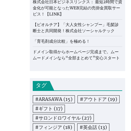
株式会社日本ビジネスリンクス： 最短2時間で資
金化が可能となったWEB完結の売掛金買取サー
ビス！【LINK】
【ビオルチア】「大人女性シャンプー」毛髪診
断士と共同開発！株式会社ソーシャルテック
「育毛剤成分比較」を極める！
ドメイン取得からホームページ完成まで。ムー
ムードメインなら“全部まとめて”安心スタート
タグ
#ARASAWA
(15)
#アウトドア
(19)
#ギフト
(17)
#サロンドロワイヤル
(27)
#フィンジア
(18)
#英会話
(13)