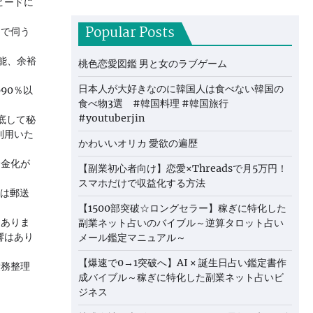
ピードに
Popular Posts
まで伺う
。
可能、余裕
桃色恋愛図鑑 男と女のラブゲーム
日本人が大好きなのに韓国人は食べない韓国の
90％以
食べ物3選 #韓国料理 #韓国旅行
#youtuberjin
底して秘
利用いた
かわいいオリカ 愛欲の遍歴
資金化が
【副業初心者向け】恋愛×Threadsで月5万円！
スマホだけで収益化する方法
方は郵送
【1500部突破☆ロングセラー】稼ぎに特化した
はありま
副業ネット占いのバイブル～逆算タロット占い
響はあり
メール鑑定マニュアル～
【爆速で0→1突破へ】AI × 誕生日占い鑑定書作
債務整理
成バイブル～稼ぎに特化した副業ネット占いビ
ジネス
。