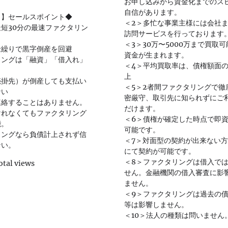
お申し込みから資金化までのス
自信があります。
ク】セールスポイント◆
＜2＞多忙な事業主様には会社
短30分の最速ファクタリン
訪問サービスを行っております
＜3＞30万〜5000万まで買取
金繰りで黒字倒産を回避
資金が生まれます。
リングは「融資」「借入れ」
＜4＞平均買取率は、債権額面の
上
売掛先）が倒産しても支払い
＜5＞2者間ファクタリングで徹
ない
密厳守、取引先に知られずにご
連絡することはありません。
だけます。
けれなくてもファクタリング
＜6＞債権が確定した時点で即
能。
可能です。
リングなら負債計上されず信
＜7＞対面型の契約が出来ない
ない。
にて契約が可能です。
＜8＞ファクタリングは借入で
otal views
せん。金融機関の借入審査に影
ません。
＜9＞ファクタリングは過去の
等は影響しません。
＜10＞法人の種類は問いません