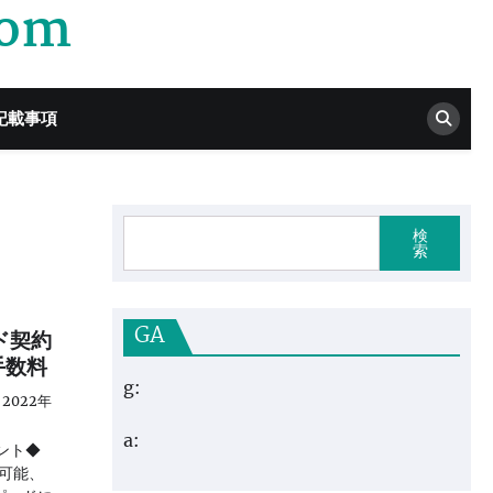
com
記載事項
検
索
GA
ド契約
手数料
g:
2022年
a:
ント◆
可能、