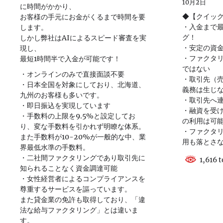
10月2日
に時間がかかり、
◆【クイッ
お客様の手元にお金がくるまで時間を要
・入金まで最
します。
グ！
しかし弊社はAIによるスピード審査を実
・安定の資
現し、
・ファクタ
最短1時間半で入金が可能です！
ではない
・オンラインのみで直接面談不要
・取引先（
・日本全国を対象にしており、北海道、
義務は生じ
九州のお客様も多いです。
・取引先へ
・即日振込を実現しています
・融資を受
・手数料の上限を9.5%と設定してお
の利用は可
り、変な手数料を引かれず明瞭な体系。
・ファクタ
また手数料が10-20%が一般的な中、業
用も落とさ
界最低水準の手数料。
・二社間ファクタリングであり取引先に
1,616 t
知られることなく資金調達可能
・女性経営者によるコンプライアンスを
尊重するサービスを謳っています。
また貸金業の免許も取得しており、「違
法な給与ファクタリング」とは違いま
す。