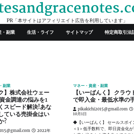
tesandgracenotes.
PR「本サイトはアフィリエイト広告を利用しています」
産・副業
生活・ライフ
サイトマップ
特定商取引法
・副業
マネー・資産・副業
ク】株式会社ウェー
【いーばんく】 クラウ
 資金調達の悩みを1
で即入金・最低水準の
くスピード解決!あな
pikakichi2015@gmail.com
している売掛金はい
10月1日
か?
◆【いーばんく】 セールスポイ
＜1＞低手数料で、即日資金化が
2015@gmail.com
2022年