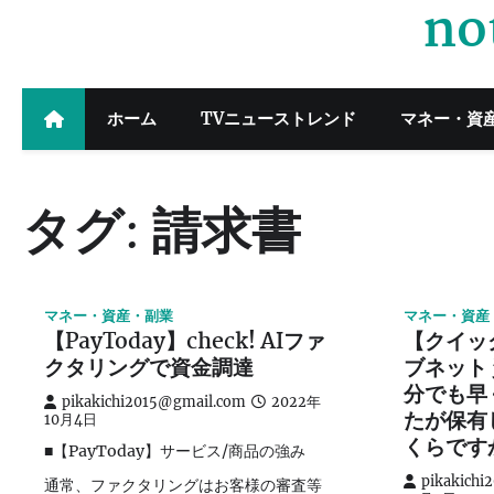
no
Skip
to
content
ホーム
TVニューストレンド
マネー・資
タグ:
請求書
マネー・資産・副業
マネー・資産
【PayToday】check! AIファ
【クイッ
クタリングで資金調達
ブネット
分でも早
pikakichi2015@gmail.com
2022年
たが保有
10月4日
くらです
■【PayToday】サービス/商品の強み
pikakichi
通常、ファクタリングはお客様の審査等