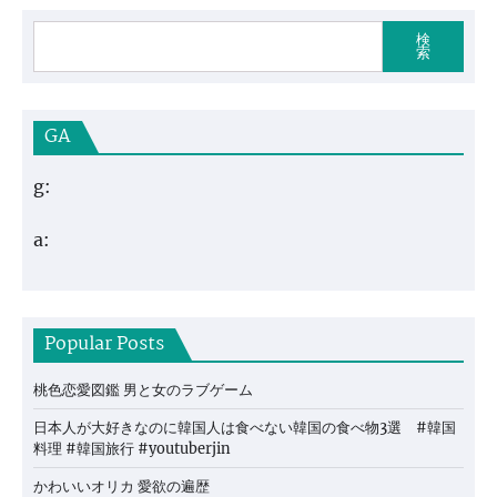
検
索
GA
g:
a:
Popular Posts
桃色恋愛図鑑 男と女のラブゲーム
日本人が大好きなのに韓国人は食べない韓国の食べ物3選 #韓国
料理 #韓国旅行 #youtuberjin
かわいいオリカ 愛欲の遍歴