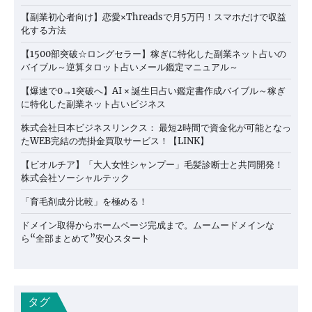
【副業初心者向け】恋愛×Threadsで月5万円！スマホだけで収益
化する方法
【1500部突破☆ロングセラー】稼ぎに特化した副業ネット占いの
バイブル～逆算タロット占いメール鑑定マニュアル～
【爆速で0→1突破へ】AI × 誕生日占い鑑定書作成バイブル～稼ぎ
に特化した副業ネット占いビジネス
株式会社日本ビジネスリンクス： 最短2時間で資金化が可能となっ
たWEB完結の売掛金買取サービス！【LINK】
【ビオルチア】「大人女性シャンプー」毛髪診断士と共同開発！
株式会社ソーシャルテック
「育毛剤成分比較」を極める！
ドメイン取得からホームページ完成まで。ムームードメインな
ら“全部まとめて”安心スタート
タグ